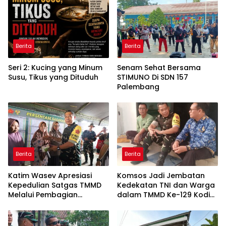
Berita
Berita
Seri 2: Kucing yang Minum
Senam Sehat Bersama
Susu, Tikus yang Dituduh
STIMUNO Di SDN 157
Palembang
Berita
Berita
Katim Wasev Apresiasi
Komsos Jadi Jembatan
Kepedulian Satgas TMMD
Kedekatan TNI dan Warga
Melalui Pembagian
dalam TMMD Ke-129 Kodim
Sembako
0418/Palembang