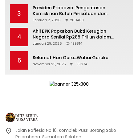
Presiden Prabowo: Pengentasan
3
Kemiskinan Butuh Persatuan dan
Kepemimpinan yang Bertanggung Jawab
Februari 2, 2026
200468
Ahli BPK Paparkan Bukti Kerugian
4
Negara Senilai Rp285 Triliun dalam
Persidangan Korupsi PT Pertamina
Januari 29, 2026
199814
Selamat Hari Guru…Wahai Guruku
5
November 25, 2025
199674
Jalan Raflesia No 16, Komplek Pusri Borang Sako
Palembang, Sumatera Selatan