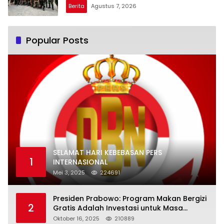
Berita
Agustus 7, 2026
Popular Posts
SELAMAT HARI KEBEBASAN PERS
1
INTERNASIONAL
Mei 3, 2025
224691
Presiden Prabowo: Program Makan Bergizi
2
Gratis Adalah Investasi untuk Masa
Depan Bangsa
Oktober 16, 2025
210889