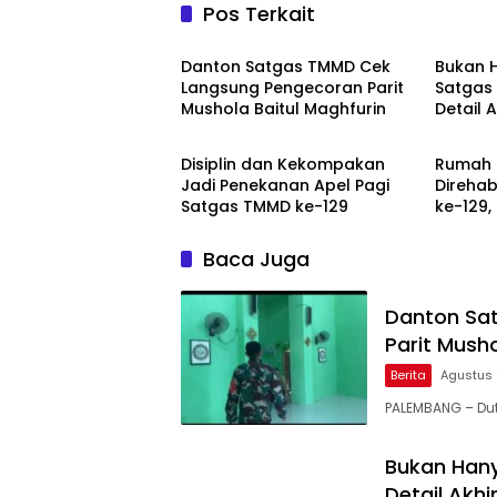
Pos Terkait
Berita
Berita
Danton Satgas TMMD Cek
Bukan 
Langsung Pengecoran Parit
Satgas
Mushola Baitul Maghfurin
Detail 
Berita
Berita
Maghfu
Disiplin dan Kekompakan
Rumah 
Jadi Penekanan Apel Pagi
Direhab
Satgas TMMD ke-129
ke-129,
Aman 
Baca Juga
Danton Sa
Parit Musho
Berita
Agustus 
PALEMBANG – Dut
Bukan Han
Detail Akhi