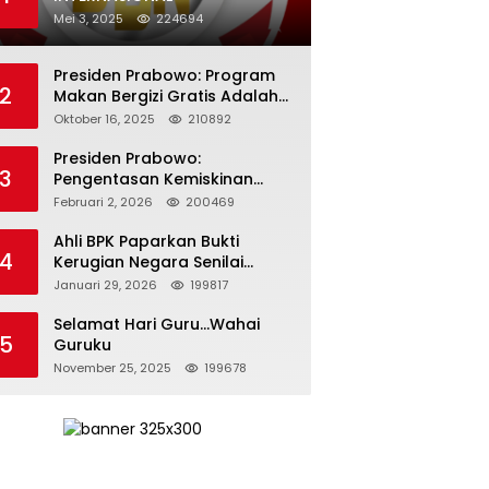
Mei 3, 2025
224694
Presiden Prabowo: Program
2
Makan Bergizi Gratis Adalah
Investasi untuk Masa Depan
Oktober 16, 2025
210892
Bangsa
Presiden Prabowo:
3
Pengentasan Kemiskinan
Butuh Persatuan dan
Februari 2, 2026
200469
Kepemimpinan yang
Bertanggung Jawab
Ahli BPK Paparkan Bukti
4
Kerugian Negara Senilai
Rp285 Triliun dalam
Januari 29, 2026
199817
Persidangan Korupsi PT
Pertamina
Selamat Hari Guru…Wahai
5
Guruku
November 25, 2025
199678