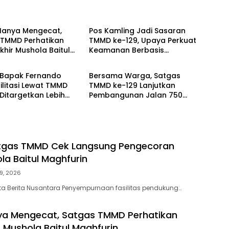
Berita
Hanya Mengecat,
Pos Kamling Jadi Sasaran
 TMMD Perhatikan
TMMD ke-129, Upaya Perkuat
Akhir Mushola Baitul
Keamanan Berbasis
Berita
rin
Masyarakat
Bapak Fernando
Bersama Warga, Satgas
ilitasi Lewat TMMD
TMMD ke-129 Lanjutkan
 Ditargetkan Lebih
Pembangunan Jalan 750
dan Nyaman
Meter di Talang Jambe
tgas TMMD Cek Langsung Pengecoran
la Baitul Maghfurin
9, 2026
a Berita Nusantara Penyempurnaan fasilitas pendukung…
ya Mengecat, Satgas TMMD Perhatikan
r Mushola Baitul Maghfurin