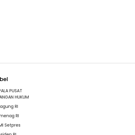
bel
PALA PUSAT
RANGAN HUKUM
jagung RI
menag RI
MI Setpres
esiden RI