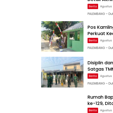
Berita
Agustus 
PALEMBANG – Du
Pos Kamlin
Perkuat K
Berita
Agustus 
PALEMBANG – Du
Disiplin d
Satgas TM
Berita
Agustus 
PALEMBANG – Dut
Rumah Bapa
ke-129, Di
Berita
Agustus 