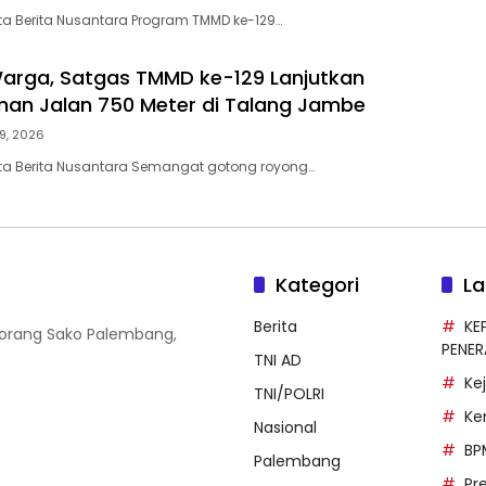
a Berita Nusantara Program TMMD ke-129…
arga, Satgas TMMD ke-129 Lanjutkan
an Jalan 750 Meter di Talang Jambe
9, 2026
ta Berita Nusantara Semangat gotong royong…
Kategori
La
Berita
KE
 Borang Sako Palembang,
PENE
TNI AD
Ke
TNI/POLRI
Ke
Nasional
BP
Palembang
Pr