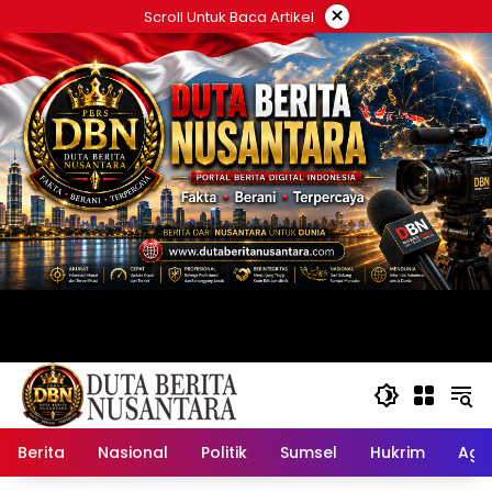
Langsung
×
Scroll Untuk Baca Artikel
ke
konten
Berita
Nasional
Politik
Sumsel
Hukrim
Ag