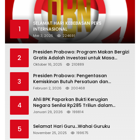
SELAMAT HARI KEBEBASAN PERS
1
INTERNASIONAL
Mei 3, 2025
224691
Presiden Prabowo: Program Makan Bergizi
2
Gratis Adalah Investasi untuk Masa
Depan Bangsa
Oktober 16, 2025
210889
Presiden Prabowo: Pengentasan
3
Kemiskinan Butuh Persatuan dan
Kepemimpinan yang Bertanggung Jawab
Februari 2, 2026
200468
Ahli BPK Paparkan Bukti Kerugian
4
Negara Senilai Rp285 Triliun dalam
Persidangan Korupsi PT Pertamina
Januari 29, 2026
199814
Selamat Hari Guru…Wahai Guruku
5
November 25, 2025
199675