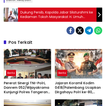
Dukung Persib, Kapolda Jabar Silaturahmi ke
Kediaman Tokoh Masyarakat H. Umuh
Muchtar
Pos Terkait
Berita
Berita
Pererat Sinergi TNI–Polri,
Jajaran Koramil Kodim
Danrem 052/Wijayakrama
0418/Palembang Ucapkan
Kunjungi Polres Tangerang
Dirgahayu Polri ke-80,
Selatan
Perkuat Sinergitas TNI-Polri