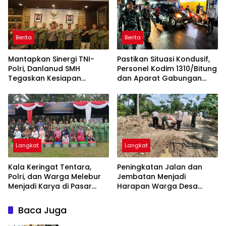
Berita
Berita
Mantapkan Sinergi TNI-
Pastikan Situasi Kondusif,
Polri, Danlanud SMH
Personel Kodim 1310/Bitung
Tegaskan Kesiapan
dan Aparat Gabungan
Dukung Penuh Polda
Dikerahkan Amankan
Sumsel
Malam Takbiran dan
Sholat Idul Adha 1447 H
Langkat
Langkat
Kala Keringat Tentara,
Peningkatan Jalan dan
Polri, dan Warga Melebur
Jembatan Menjadi
Menjadi Karya di Pasar
Harapan Warga Desa
Rawa
Pasar Rawa Membuka
Lembaran Baru dan Rezeki
Baca Juga
Baru