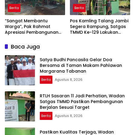
Berita
Berita
“Sangat Membantu
Pos Kamling Talang Jambi
Warga”, Pak Rahmat
Segera Rampung, Satgas
Apresiasi Pembangunan
TMMD Ke-129 Lakukan
Sumur Bor TMMD ke-129
Pengecatan dan Bersih-
Bersih
Baca Juga
Satya Budhi Pancasila Gelar Doa
Bersama di Taman Makam Pahlawan
Margarana Tabanan
Berita
Agustus 8, 2026
RTLH Sasaran 11 Jadi Perhatian, Wadan
Satgas TMMD Pastikan Pembangunan
Berjalan Sesuai Target
Berita
Agustus 8, 2026
Pastikan Kualitas Terjaga, Wadan