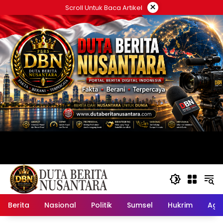
Langsung
×
Scroll Untuk Baca Artikel
ke
konten
Berita
Nasional
Politik
Sumsel
Hukrim
Ag