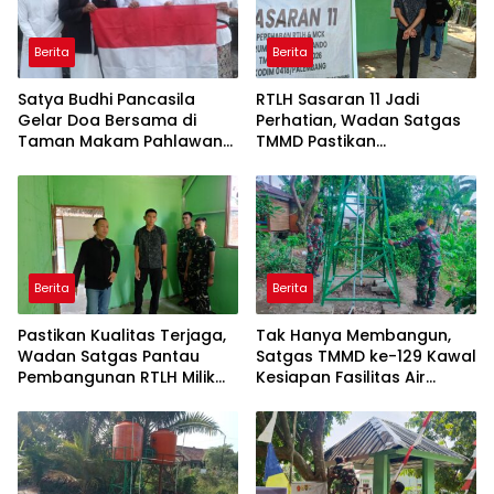
Berita
Berita
Satya Budhi Pancasila
RTLH Sasaran 11 Jadi
Gelar Doa Bersama di
Perhatian, Wadan Satgas
Taman Makam Pahlawan
TMMD Pastikan
Margarana Tabanan
Pembangunan Berjalan
Sesuai Target
Berita
Berita
Pastikan Kualitas Terjaga,
Tak Hanya Membangun,
Wadan Satgas Pantau
Satgas TMMD ke-129 Kawal
Pembangunan RTLH Milik
Kesiapan Fasilitas Air
Bapak Fernando
Bersih