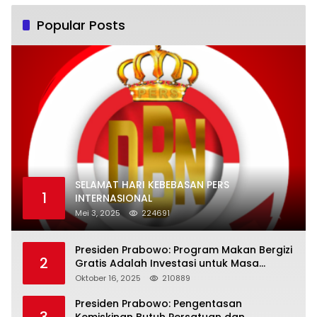
Popular Posts
SELAMAT HARI KEBEBASAN PERS
1
INTERNASIONAL
Mei 3, 2025
224691
Presiden Prabowo: Program Makan Bergizi
2
Gratis Adalah Investasi untuk Masa
Depan Bangsa
Oktober 16, 2025
210889
Presiden Prabowo: Pengentasan
3
Kemiskinan Butuh Persatuan dan