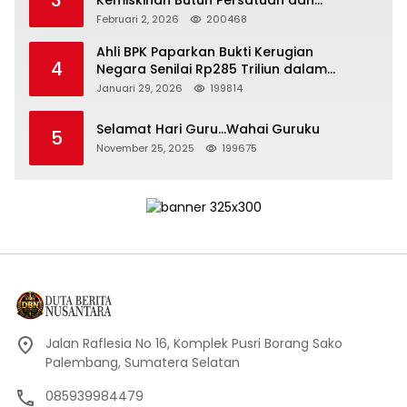
Kepemimpinan yang Bertanggung Jawab
Februari 2, 2026
200468
Ahli BPK Paparkan Bukti Kerugian
4
Negara Senilai Rp285 Triliun dalam
Persidangan Korupsi PT Pertamina
Januari 29, 2026
199814
Selamat Hari Guru…Wahai Guruku
5
November 25, 2025
199675
Jalan Raflesia No 16, Komplek Pusri Borang Sako
Palembang, Sumatera Selatan
085939984479