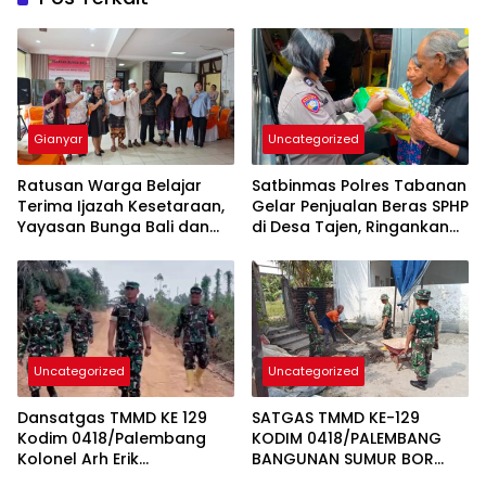
Gianyar
Uncategorized
Ratusan Warga Belajar
Satbinmas Polres Tabanan
Terima Ijazah Kesetaraan,
Gelar Penjualan Beras SPHP
Yayasan Bunga Bali dan
di Desa Tajen, Ringankan
Yayasan Wahyu Putra
Beban Masyarakat
Wujudkan Harapan Baru
Pendidikan
Uncategorized
Uncategorized
Dansatgas TMMD KE 129
SATGAS TMMD KE-129
Kodim 0418/Palembang
KODIM 0418/PALEMBANG
Kolonel Arh Erik
BANGUNAN SUMUR BOR
Novianto,S.sos Memastikan
SASARAN 7 DI RUMAH