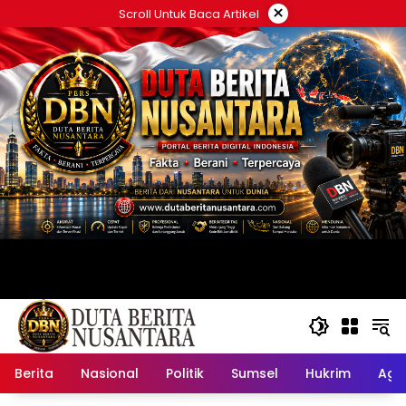
Langsung
×
Scroll Untuk Baca Artikel
ke
konten
Berita
Nasional
Politik
Sumsel
Hukrim
Ag