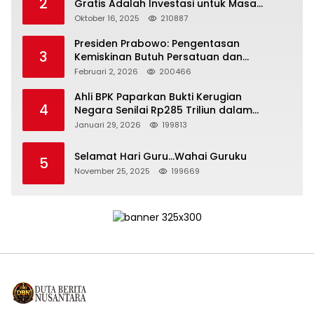
2
Gratis Adalah Investasi untuk Masa
Depan Bangsa
Oktober 16, 2025
210887
Presiden Prabowo: Pengentasan
3
Kemiskinan Butuh Persatuan dan
Kepemimpinan yang Bertanggung Jawab
Februari 2, 2026
200466
Ahli BPK Paparkan Bukti Kerugian
4
Negara Senilai Rp285 Triliun dalam
Persidangan Korupsi PT Pertamina
Januari 29, 2026
199813
Selamat Hari Guru…Wahai Guruku
5
November 25, 2025
199669