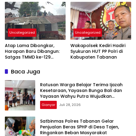
Jalan Harapan Warga
TAHFIDZ
Segera Terwujud
Uncategorized
Uncategorized
Atap Lama Dibongkar,
Wakapolsek Kediri Hadiri
Harapan Baru Dibangun:
Syukuran HUT PP Polri di
Satgas TMMD ke-129
Kabupaten Tabanan
Kodim 0418/Palembang
Percepat Rehab Rumah
Baca Juga
Bapak Karyo
Ratusan Warga Belajar Terima Ijazah
Kesetaraan, Yayasan Bunga Bali dan
Yayasan Wahyu Putra Wujudkan
Harapan Baru Pendidikan
Gianyar
Juli 28, 2026
Satbinmas Polres Tabanan Gelar
Penjualan Beras SPHP di Desa Tajen,
Ringankan Beban Masyarakat