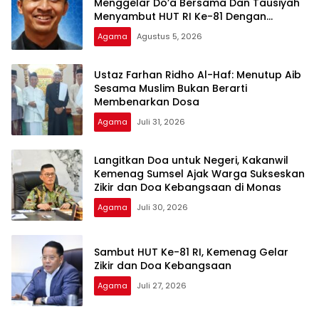
Menggelar Do’a Bersama Dan Tausiyah
Menyambut HUT RI Ke-81 Dengan
Pembicara Ustadz Qoim Nur’aini M.Pd
Agama
Agustus 5, 2026
Ustaz Farhan Ridho Al-Haf: Menutup Aib
Sesama Muslim Bukan Berarti
Membenarkan Dosa
Agama
Juli 31, 2026
Langitkan Doa untuk Negeri, Kakanwil
Kemenag Sumsel Ajak Warga Sukseskan
Zikir dan Doa Kebangsaan di Monas
Agama
Juli 30, 2026
Sambut HUT Ke-81 RI, Kemenag Gelar
Zikir dan Doa Kebangsaan
Agama
Juli 27, 2026