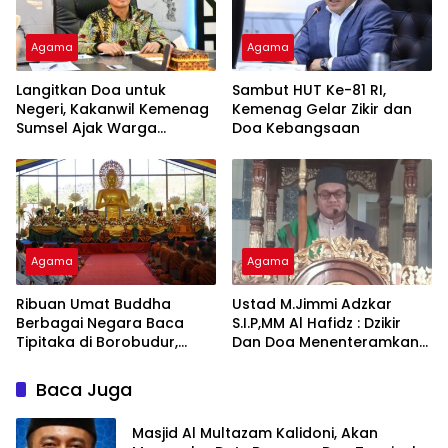
Agama
Agama
Langitkan Doa untuk
Sambut HUT Ke-81 RI,
Negeri, Kakanwil Kemenag
Kemenag Gelar Zikir dan
Sumsel Ajak Warga
Doa Kebangsaan
Sukseskan Zikir dan Doa
Kebangsaan di Monas
Agama
Agama
Ribuan Umat Buddha
Ustad M.Jimmi Adzkar
Berbagai Negara Baca
S.I.P,MM Al Hafidz : Dzikir
Tipitaka di Borobudur,
Dan Doa Menenteramkan
Perdalam Pemahaman
Jiwa
Dhamma
Baca Juga
Masjid Al Multazam Kalidoni, Akan