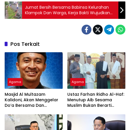
Jumat Bersih Bersama Babinsa Kelurahan
Klampok Dan Warga, Kerja Bakti Wujudkan
Lingkungan Bersih Dan Sehat
Pos Terkait
Agama
Agama
Masjid Al Multazam
Ustaz Farhan Ridho Al-Haf:
Kalidoni, Akan Menggelar
Menutup Aib Sesama
Do’a Bersama Dan
Muslim Bukan Berarti
Tausiyah Menyambut HUT
Membenarkan Dosa
RI Ke-81 Dengan
Pembicara Ustadz Qoim
Nur’aini M.Pd