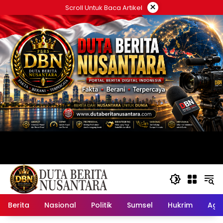
Langsung
×
Scroll Untuk Baca Artikel
ke
konten
Berita
Nasional
Politik
Sumsel
Hukrim
Ag