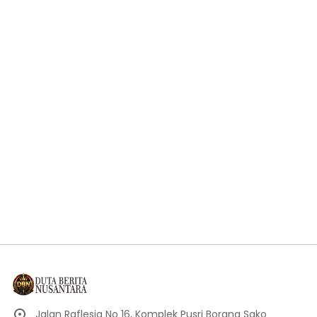
Jalan Raflesia No 16, Komplek Pusri Borang Sako