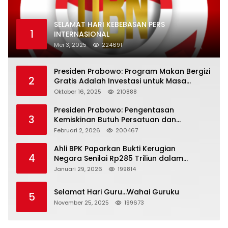
SELAMAT HARI KEBEBASAN PERS
1
INTERNASIONAL
Mei 3, 2025
224691
Presiden Prabowo: Program Makan Bergizi
2
Gratis Adalah Investasi untuk Masa
Depan Bangsa
Oktober 16, 2025
210888
Presiden Prabowo: Pengentasan
3
Kemiskinan Butuh Persatuan dan
Kepemimpinan yang Bertanggung Jawab
Februari 2, 2026
200467
Ahli BPK Paparkan Bukti Kerugian
4
Negara Senilai Rp285 Triliun dalam
Persidangan Korupsi PT Pertamina
Januari 29, 2026
199814
Selamat Hari Guru…Wahai Guruku
5
November 25, 2025
199673