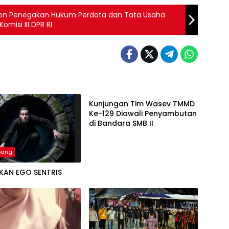
 Usaha
 Komisi III DPR RI
Palembang
Kunjungan Tim Wasev TMMD
Ke-129 Diawali Penyambutan
di Bandara SMB II
bang
KAN EGO SENTRIS