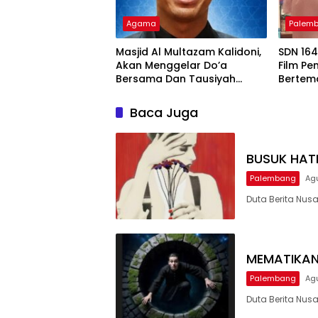
Agama
Palem
Masjid Al Multazam Kalidoni,
SDN 16
Akan Menggelar Do’a
Film Pe
Bersama Dan Tausiyah
Bertem
Menyambut HUT RI Ke-81
Karakte
Dengan Pembicara Ustadz
Khairun
Baca Juga
Qoim Nur’aini M.Pd
Akting 
BUSUK HAT
Palembang
Ag
Duta Berita Nus
MEMATIKAN
Palembang
Ag
Duta Berita Nus