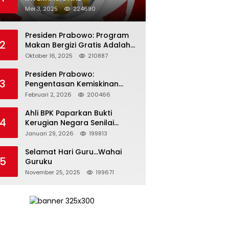
Mei 3, 2025
224690
Presiden Prabowo: Program
2
Makan Bergizi Gratis Adalah
Investasi untuk Masa Depan
Oktober 16, 2025
210887
Bangsa
Presiden Prabowo:
3
Pengentasan Kemiskinan
Butuh Persatuan dan
Februari 2, 2026
200466
Kepemimpinan yang
Bertanggung Jawab
Ahli BPK Paparkan Bukti
4
Kerugian Negara Senilai
Rp285 Triliun dalam
Januari 29, 2026
199813
Persidangan Korupsi PT
Pertamina
Selamat Hari Guru…Wahai
5
Guruku
November 25, 2025
199671