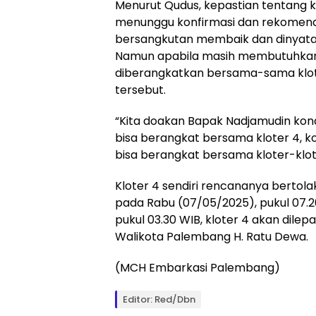
Menurut Qudus, kepastian tentang 
menunggu konfirmasi dan rekomendasi
bersangkutan membaik dan dinyatak
Namun apabila masih membutuhkan
diberangkatkan bersama-sama klote
tersebut.
“Kita doakan Bapak Nadjamudin kon
bisa berangkat bersama kloter 4, k
bisa berangkat bersama kloter-klote
Kloter 4 sendiri rencananya berto
pada Rabu (07/05/2025), pukul 07.
pukul 03.30 WIB, kloter 4 akan dile
Walikota Palembang H. Ratu Dewa.
(MCH Embarkasi Palembang)
Editor: Red/Dbn