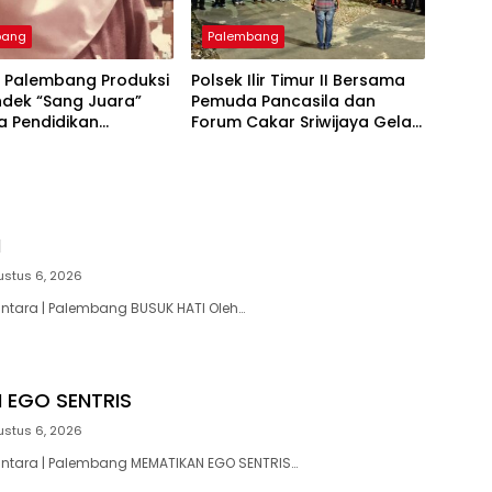
bang
Palembang
4 Palembang Produksi
Polsek Ilir Timur II Bersama
ndek “Sang Juara”
Pemuda Pancasila dan
a Pendidikan
Forum Cakar Sriwijaya Gelar
r, Afiqah
Sabuk Kamtibmas Antisipasi
nisah Siap Tampilkan
Tawuran dan Kejahatan
Terbaik
Jalanan
I
ustus 6, 2026
antara | Palembang BUSUK HATI Oleh…
 EGO SENTRIS
ustus 6, 2026
antara | Palembang MEMATIKAN EGO SENTRIS…