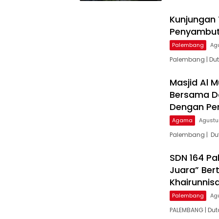
Kunjungan 
Penyambuta
Palembang
Ag
Palembang | Dut
Masjid Al 
Bersama D
Dengan Pem
Agama
Agustu
Palembang | Du
SDN 164 Pa
Juara” Ber
Khairunnis
Palembang
Ag
PALEMBANG | Dut