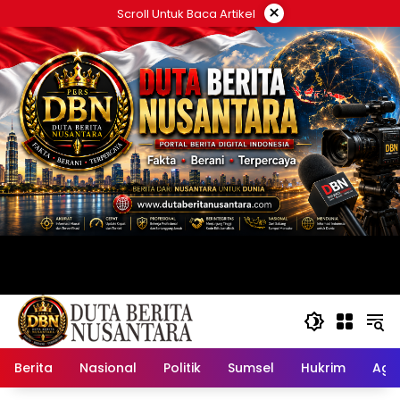
Langsung
×
Scroll Untuk Baca Artikel
ke
konten
Berita
Nasional
Politik
Sumsel
Hukrim
Ag