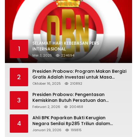
SELAMAT HARI KEBEBASAN PERS
1
INTERNASIONAL
Mei 3, 2025
224694
Presiden Prabowo: Program Makan Bergizi
2
Gratis Adalah Investasi untuk Masa
Depan Bangsa
Oktober 16, 2025
210892
Presiden Prabowo: Pengentasan
3
Kemiskinan Butuh Persatuan dan
Kepemimpinan yang Bertanggung Jawab
Februari 2, 2026
200468
Ahli BPK Paparkan Bukti Kerugian
4
Negara Senilai Rp285 Triliun dalam
Persidangan Korupsi PT Pertamina
Januari 29, 2026
199815