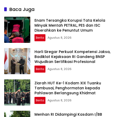
KOMITMEN PERKUAT SINERGI
Persen Sebelum Penutupan
MENJAGA STABILITAS
Baca Juga
NASIONAL
Enam Tersangka Korupsi Tata Kelola
Minyak Mentah PETRAL, PES dan ISC
Diserahkan ke Penuntut Umum
Berita
Agustus 8, 2026
Harli Siregar Perkuat Kompetensi Jaksa,
Badiklat Kejaksaan RI Gandeng BNSP
Wujudkan Sertifikasi Profesional
Berita
Agustus 8, 2026
Ziarah HUT Ke-1 Kodam XIX Tuanku
Tambusai, Penghormatan kepada
Pahlawan Berlangsung Khidmat
Berita
Agustus 8, 2026
Menhan RI Didampingi Kasdam I/BB