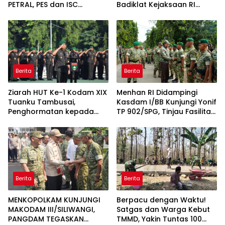
PETRAL, PES dan ISC
Badiklat Kejaksaan RI
Diserahkan ke Penuntut
Gandeng BNSP Wujudkan
Umum
Sertifikasi Profesional
Berita
Berita
Ziarah HUT Ke-1 Kodam XIX
Menhan RI Didampingi
Tuanku Tambusai,
Kasdam I/BB Kunjungi Yonif
Penghormatan kepada
TP 902/SPG, Tinjau Fasilitas
Pahlawan Berlangsung
dan Beri Motivasi Prajurit
Khidmat
Berita
Berita
MENKOPOLKAM KUNJUNGI
Berpacu dengan Waktu!
MAKODAM III/SILIWANGI,
Satgas dan Warga Kebut
PANGDAM TEGASKAN
TMMD, Yakin Tuntas 100