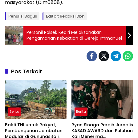
masyarakat (Dim0808).
Penulis: Bagus
Editor: Redaksi Dbn
Personil Polsek Kediri Melaksanakan
Pengamanan Kebaktian di Gereja Immanuel
Pos Terkait
Berita
Berita
Bakti TNI untuk Rakyat,
Ryan Sinaga Peraih Jurnalis
Pembangunan Jembatan
KASAD AWARD dan Puluhan
Modular di Gunungsitoli
Kali Menerima