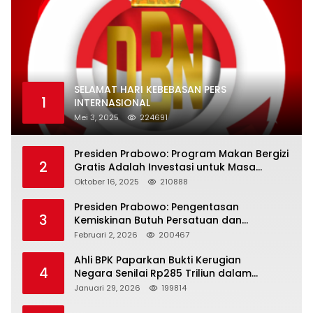
SELAMAT HARI KEBEBASAN PERS
1
INTERNASIONAL
Mei 3, 2025
224691
Presiden Prabowo: Program Makan Bergizi
2
Gratis Adalah Investasi untuk Masa
Depan Bangsa
Oktober 16, 2025
210888
Presiden Prabowo: Pengentasan
3
Kemiskinan Butuh Persatuan dan
Kepemimpinan yang Bertanggung Jawab
Februari 2, 2026
200467
Ahli BPK Paparkan Bukti Kerugian
4
Negara Senilai Rp285 Triliun dalam
Persidangan Korupsi PT Pertamina
Januari 29, 2026
199814