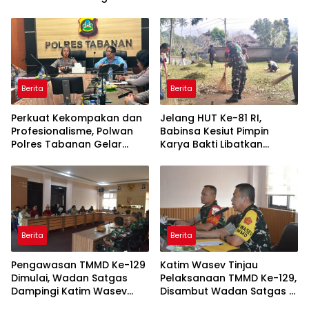
Masuki Tahap Pengecoran
Penghargaan Ajak Awak
Abutmen
Media Aktif Publikasi
Kegiatan TNI
Berita
Berita
Perkuat Kekompakan dan
Jelang HUT Ke-81 RI,
Profesionalisme, Polwan
Babinsa Kesiut Pimpin
Polres Tabanan Gelar
Karya Bakti Libatkan
Pertemuan Rutin
Mahasiswa Universitas
Udayana
Berita
Berita
Pengawasan TMMD Ke-129
Katim Wasev Tinjau
Dimulai, Wadan Satgas
Pelaksanaan TMMD Ke-129,
Dampingi Katim Wasev
Disambut Wadan Satgas di
Tinjau Lokasi Kegiatan
Makodim