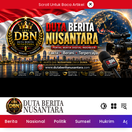
Langsung
×
Scroll Untuk Baca Artikel
ke
konten
Berita
Nasional
Politik
Sumsel
Hukrim
Ag