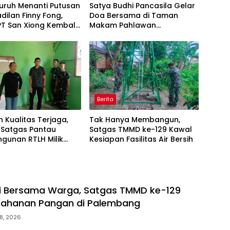
uruh Menanti Putusan
Satya Budhi Pancasila Gelar
dilan Finny Fong,
Doa Bersama di Taman
T San Xiong Kembali
Makam Pahlawan
rasi
Margarana Tabanan
Berita
n Kualitas Terjaga,
Tak Hanya Membangun,
Satgas Pantau
Satgas TMMD ke-129 Kawal
gunan RTLH Milik
Kesiapan Fasilitas Air Bersih
Fernando
i Bersama Warga, Satgas TMMD ke-129
tahanan Pangan di Palembang
8, 2026