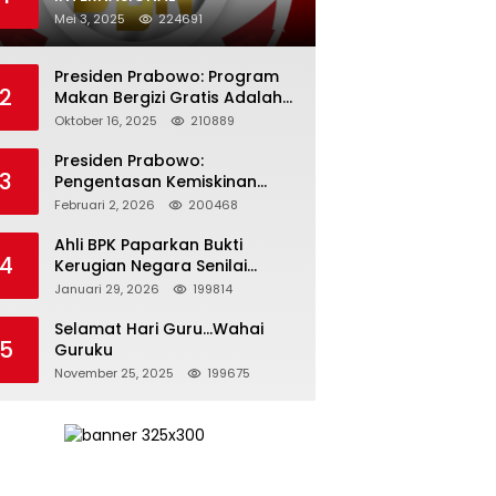
Mei 3, 2025
224691
Presiden Prabowo: Program
2
Makan Bergizi Gratis Adalah
Investasi untuk Masa Depan
Oktober 16, 2025
210889
Bangsa
Presiden Prabowo:
3
Pengentasan Kemiskinan
Butuh Persatuan dan
Februari 2, 2026
200468
Kepemimpinan yang
Bertanggung Jawab
Ahli BPK Paparkan Bukti
4
Kerugian Negara Senilai
Rp285 Triliun dalam
Januari 29, 2026
199814
Persidangan Korupsi PT
Pertamina
Selamat Hari Guru…Wahai
5
Guruku
November 25, 2025
199675