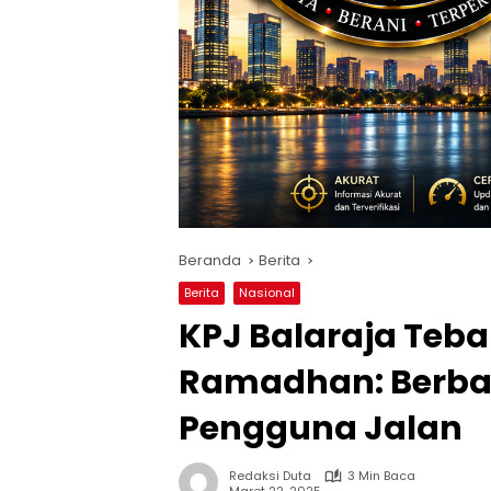
Beranda
Berita
Berita
Nasional
KPJ Balaraja Teba
Ramadhan: Berbag
Pengguna Jalan
Redaksi Duta
3 Min Baca
Maret 22, 2025