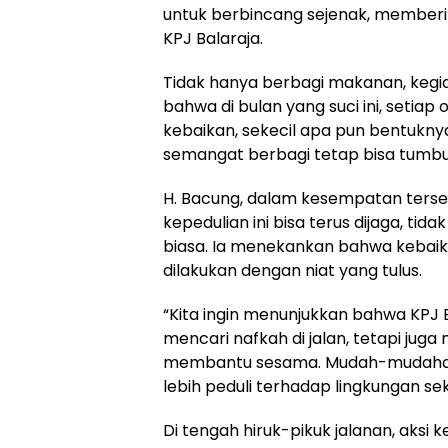
untuk berbincang sejenak, memberikan
KPJ Balaraja.
Tidak hanya berbagi makanan, kegiata
bahwa di bulan yang suci ini, setia
kebaikan, sekecil apa pun bentukny
semangat berbagi tetap bisa tumbuh
H. Bacung, dalam kesempatan ter
kepedulian ini bisa terus dijaga, tid
biasa. Ia menekankan bahwa kebaikan
dilakukan dengan niat yang tulus.
“Kita ingin menunjukkan bahwa KPJ
mencari nafkah di jalan, tetapi jug
membantu sesama. Mudah-mudahan in
lebih peduli terhadap lingkungan se
Di tengah hiruk-pikuk jalanan, aksi 