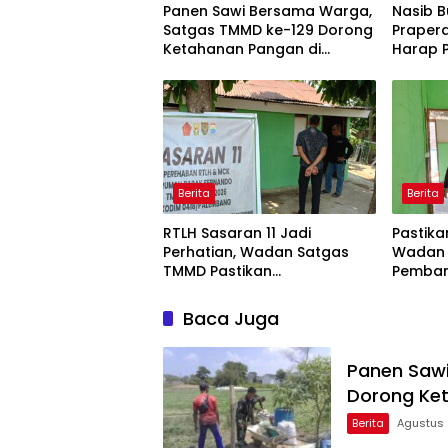
Panen Sawi Bersama Warga,
Nasib B
Satgas TMMD ke-129 Dorong
Prapera
Ketahanan Pangan di
Harap P
Palembang
Berope
Berita
Berita
RTLH Sasaran 11 Jadi
Pastika
Perhatian, Wadan Satgas
Wadan 
TMMD Pastikan
Pemban
Pembangunan Berjalan
Bapak 
Sesuai Target
Baca Juga
Panen Saw
Dorong Ke
Berita
Agustus 