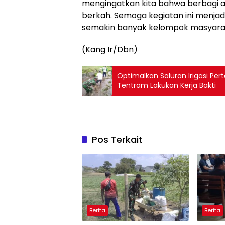
mengingatkan kita bahwa berbagi a
berkah. Semoga kegiatan ini menjad
semakin banyak kelompok masyarak
(Kang Ir/Dbn)
Optimalkan Saluran Irigasi Pe
Tentram Lakukan Kerja Bakti
Pos Terkait
Berita
Berita