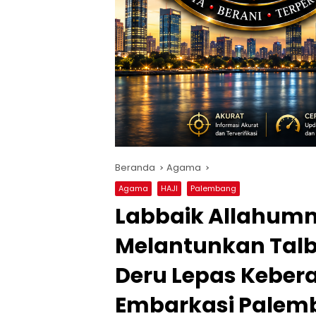
Beranda
Agama
Agama
HAJI
Palembang
Labbaik Allahumm
Melantunkan Talb
Deru Lepas Kebera
Embarkasi Pale