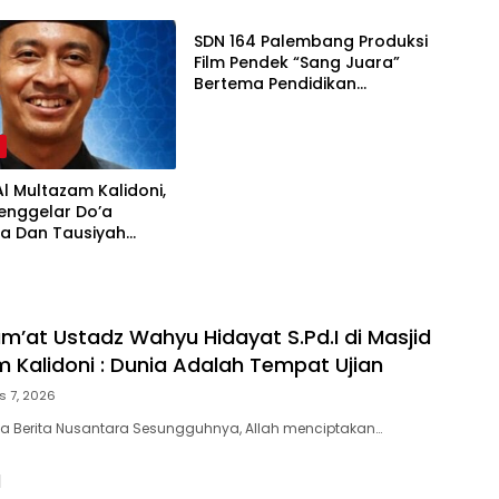
SDN 164 Palembang Produksi
Film Pendek “Sang Juara”
Bertema Pendidikan
Karakter, Afiqah
Khairunnisah Siap Tampilkan
Akting Terbaik
a
Al Multazam Kalidoni,
enggelar Do’a
a Dan Tausiyah
but HUT RI Ke-81
 Pembicara Ustadz
r’aini M.Pd
m’at Ustadz Wahyu Hidayat S.Pd.I di Masjid
m Kalidoni : Dunia Adalah Tempat Ujian
s 7, 2026
a Berita Nusantara Sesungguhnya, Allah menciptakan…
I