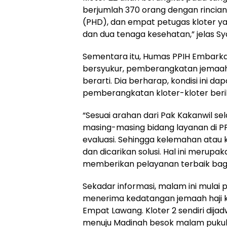
berjumlah 370 orang dengan rincian 
(PHD), dan empat petugas kloter yan
dan dua tenaga kesehatan,” jelas Syaf
Sementara itu, Humas PPIH Embark
bersyukur, pemberangkatan jemaah h
berarti. Dia berharap, kondisi ini d
pemberangkatan kloter-kloter beri
“Sesuai arahan dari Pak Kakanwil se
masing-masing bidang layanan di 
evaluasi. Sehingga kelemahan atau 
dan dicarikan solusi. Hal ini meru
memberikan pelayanan terbaik bagi 
Sekadar informasi, malam ini mulai 
menerima kedatangan jemaah haji kl
Empat Lawang. Kloter 2 sendiri di
menuju Madinah besok malam pukul 