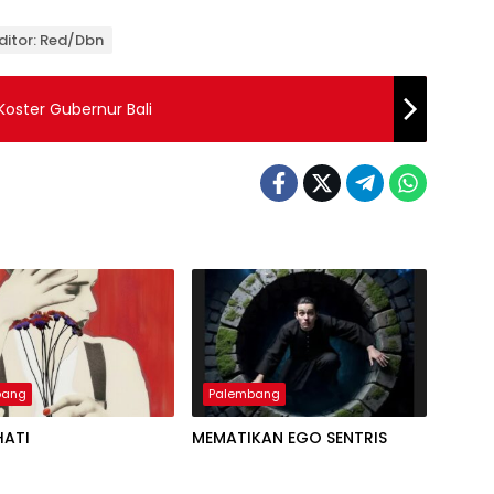
ditor: Red/Dbn
oster Gubernur Bali
bang
Palembang
HATI
MEMATIKAN EGO SENTRIS
Palembang