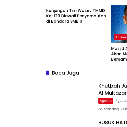
Dunia Adalah Tempat Ujian
Kunjungan Tim Wasev TMMD
Ke-129 Diawali Penyambutan
di Bandara SMB II
Agam
Masjid 
Akan M
Bersam
Menyam
Dengan
Baca Juga
Qoim Nu
Khutbah Ju
Al Multaza
Agama
Agustu
Palembang | Dut
BUSUK HAT