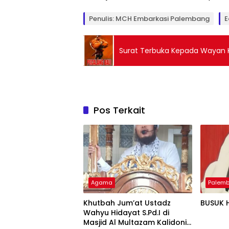
Penulis: MCH Embarkasi Palembang
E
Surat Terbuka Kepada Wayan K
Pos Terkait
Agama
Palem
Khutbah Jum’at Ustadz
BUSUK 
Wahyu Hidayat S.Pd.I di
Masjid Al Multazam Kalidoni :
Palembang