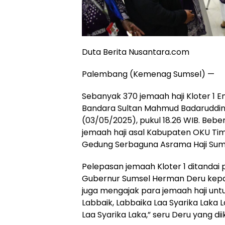
Duta Berita Nusantara.com
Palembang (Kemenag Sumsel) —
Sebanyak 370 jemaah haji Kloter 1
Bandara Sultan Mahmud Badaruddin 
(03/05/2025), pukul 18.26 WIB. Bebe
jemaah haji asal Kabupaten OKU Tim
Gedung Serbaguna Asrama Haji Sum
Pelepasan jemaah Kloter 1 ditandai
Gubernur Sumsel Herman Deru kepad
juga mengajak para jemaah haji unt
Labbaik, Labbaika Laa Syarika Laka
Laa Syarika Laka,” seru Deru yang d