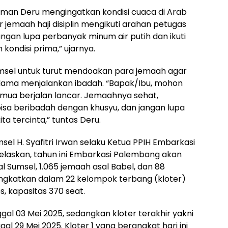
rman Deru mengingatkan kondisi cuaca di Arab
 jemaah haji disiplin mengikuti arahan petugas
ngan lupa perbanyak minum air putih dan ikuti
ondisi prima,” ujarnya.
msel untuk turut mendoakan para jemaah agar
elama menjalankan ibadah. “Bapak/Ibu, mohon
a berjalan lancar. Jemaahnya sehat,
bisa beribadah dengan khusyu, dan jangan lupa
ita tercinta,” tuntas Deru.
l H. Syafitri Irwan selaku Ketua PPIH Embarkasi
laskan, tahun ini Embarkasi Palembang akan
Sumsel, 1.065 jemaah asal Babel, dan 88
angkatkan dalam 22 kelompok terbang (kloter)
s, kapasitas 370 seat.
nggal 03 Mei 2025, sedangkan kloter terakhir yakni
l 29 Mei 2025. Kloter 1 yang berangkat hari ini