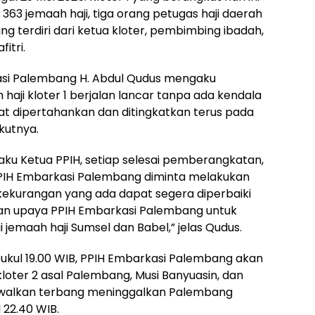
363 jemaah haji, tiga orang petugas haji daerah
g terdiri dari ketua kloter, pembimbing ibadah,
itri.
asi Palembang H. Abdul Qudus mengaku
aji kloter 1 berjalan lancar tanpa ada kendala
apat dipertahankan dan ditingkatkan terus pada
kutnya.
laku Ketua PPIH, setiap selesai pemberangkatan,
PPIH Embarkasi Palembang diminta melakukan
kekurangan yang ada dapat segera diperbaiki
pakan upaya PPIH Embarkasi Palembang untuk
jemaah haji Sumsel dan Babel,” jelas Qudus.
pukul 19.00 WIB, PPIH Embarkasi Palembang akan
oter 2 asal Palembang, Musi Banyuasin, dan
jadwalkan terbang meninggalkan Palembang
22.40 WIB.