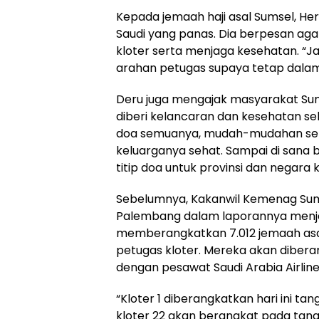
Kepada jemaah haji asal Sumsel, He
Saudi yang panas. Dia berpesan agar
kloter serta menjaga kesehatan. “Ja
arahan petugas supaya tetap dalam k
Deru juga mengajak masyarakat Su
diberi kelancaran dan kesehatan s
doa semuanya, mudah-mudahan semu
keluarganya sehat. Sampai di sana 
titip doa untuk provinsi dan negara k
Sebelumnya, Kakanwil Kemenag Sumse
Palembang dalam laporannya menje
memberangkatkan 7.012 jemaah asal 
petugas kloter. Mereka akan diber
dengan pesawat Saudi Arabia Airline
“Kloter 1 diberangkatkan hari ini ta
kloter 22 akan berangkat pada tangga