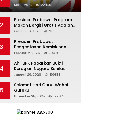
Mei 3, 2025
224691
Presiden Prabowo: Program
2
Makan Bergizi Gratis Adalah
Investasi untuk Masa Depan
Oktober 16, 2025
210889
Bangsa
Presiden Prabowo:
3
Pengentasan Kemiskinan
Butuh Persatuan dan
Februari 2, 2026
200468
Kepemimpinan yang
Bertanggung Jawab
Ahli BPK Paparkan Bukti
4
Kerugian Negara Senilai
Rp285 Triliun dalam
Januari 29, 2026
199814
Persidangan Korupsi PT
Pertamina
Selamat Hari Guru…Wahai
5
Guruku
November 25, 2025
199673