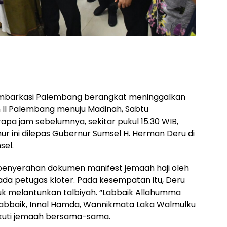
 Embarkasi Palembang berangkat meninggalkan
II Palembang menuju Madinah, Sabtu
rapa jam sebelumnya, sekitar pukul 15.30 WIB,
ur ini dilepas Gubernur Sumsel H. Herman Deru di
sel.
 penyerahan dokumen manifest jemaah haji oleh
a petugas kloter. Pada kesempatan itu, Deru
uk melantunkan talbiyah. “Labbaik Allahumma
 Labbaik, Innal Hamda, Wannikmata Laka Walmulku
iikuti jemaah bersama-sama.