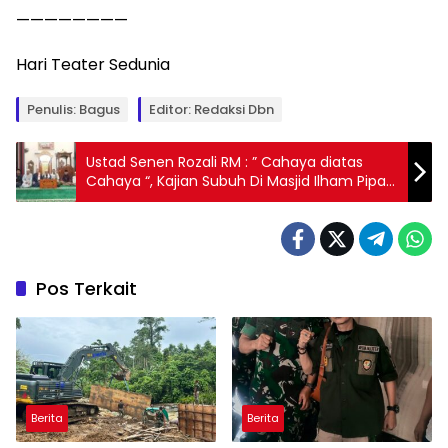
————————
Hari Teater Sedunia
Penulis: Bagus
Editor: Redaksi Dbn
Ustad Senen Rozali RM : ” Cahaya diatas
Cahaya “, Kajian Subuh Di Masjid Ilham Pipa
Reja
Pos Terkait
Berita
Berita