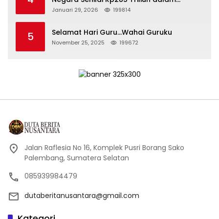
Persidangan Korupsi PT Pertamina
Januari 29, 2026
199814
Selamat Hari Guru…Wahai Guruku
5
November 25, 2025
199672
Jalan Raflesia No 16, Komplek Pusri Borang Sako
Palembang, Sumatera Selatan
085939984479
dutaberitanusantara@gmail.com
Kategori