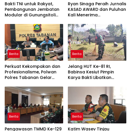
Bakti TNI untuk Rakyat,
Ryan Sinaga Peraih Jurnalis
Pembangunan Jembatan
KASAD AWARD dan Puluhan
Modular di Gunungsitoli
Kali Menerima
Masuki Tahap Pengecoran
Penghargaan Ajak Awak
Abutmen
Media Aktif Publikasi
Kegiatan TNI
Berita
Berita
Perkuat Kekompakan dan
Jelang HUT Ke-81 RI,
Profesionalisme, Polwan
Babinsa Kesiut Pimpin
Polres Tabanan Gelar
Karya Bakti Libatkan
Pertemuan Rutin
Mahasiswa Universitas
Udayana
Berita
Berita
Pengawasan TMMD Ke-129
Katim Wasev Tinjau