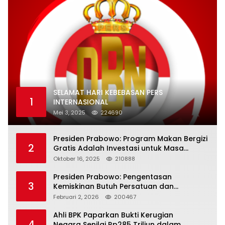
SELAMAT HARI KEBEBASAN PERS
1
INTERNASIONAL
Mei 3, 2025
224690
Presiden Prabowo: Program Makan Bergizi
2
Gratis Adalah Investasi untuk Masa
Depan Bangsa
Oktober 16, 2025
210888
Presiden Prabowo: Pengentasan
3
Kemiskinan Butuh Persatuan dan
Kepemimpinan yang Bertanggung Jawab
Februari 2, 2026
200467
Ahli BPK Paparkan Bukti Kerugian
4
Negara Senilai Rp285 Triliun dalam