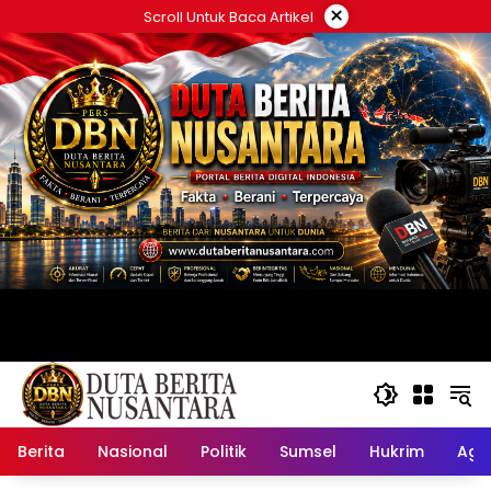
Langsung
×
Scroll Untuk Baca Artikel
ke
konten
Berita
Nasional
Politik
Sumsel
Hukrim
Ag