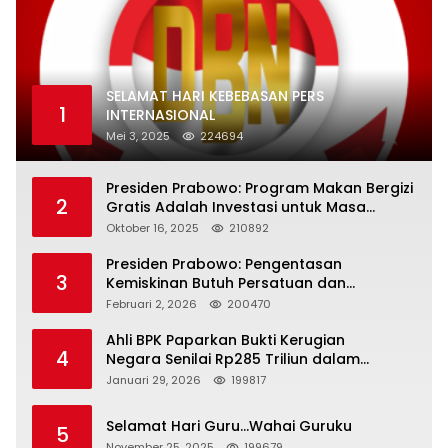
SELAMAT HARI KEBEBASAN PERS
1
INTERNASIONAL
Mei 3, 2025
224694
Presiden Prabowo: Program Makan Bergizi
2
Gratis Adalah Investasi untuk Masa
Depan Bangsa
Oktober 16, 2025
210892
Presiden Prabowo: Pengentasan
3
Kemiskinan Butuh Persatuan dan
Kepemimpinan yang Bertanggung Jawab
Februari 2, 2026
200470
Ahli BPK Paparkan Bukti Kerugian
4
Negara Senilai Rp285 Triliun dalam
Persidangan Korupsi PT Pertamina
Januari 29, 2026
199817
Selamat Hari Guru…Wahai Guruku
5
November 25, 2025
199679