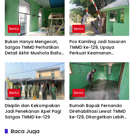
Pamtas RI-Malaysia
Yonarmed 19/Bogani
Berita
Berita
Bukan Hanya Mengecat,
Pos Kamling Jadi Sasaran
Satgas TMMD Perhatikan
TMMD ke-129, Upaya
Detail Akhir Mushola Baitul
Perkuat Keamanan
Maghfurin
Berbasis Masyarakat
Berita
Berita
Disiplin dan Kekompakan
Rumah Bapak Fernando
Jadi Penekanan Apel Pagi
Direhabilitasi Lewat TMMD
Satgas TMMD ke-129
ke-129, Ditargetkan Lebih
Aman dan Nyaman
Baca Juga