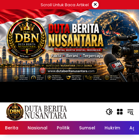
Langsung
×
Scroll Untuk Baca Artikel
ke
konten
Berita
Nasional
Politik
Sumsel
Hukrim
Ag