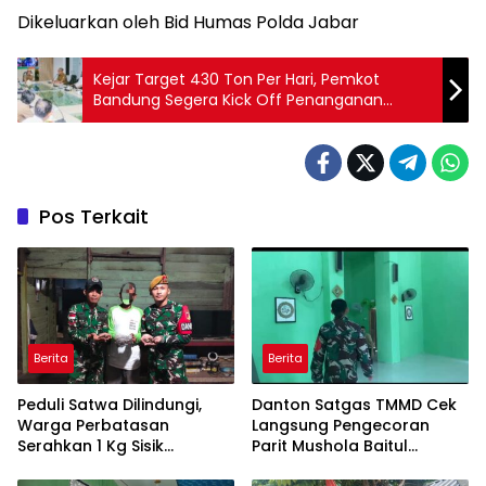
Dikeluarkan oleh Bid Humas Polda Jabar
Kejar Target 430 Ton Per Hari, Pemkot
Bandung Segera Kick Off Penanganan
Sampah.
Pos Terkait
Berita
Berita
Peduli Satwa Dilindungi,
Danton Satgas TMMD Cek
Warga Perbatasan
Langsung Pengecoran
Serahkan 1 Kg Sisik
Parit Mushola Baitul
Trenggiling ke Satgas
Maghfurin