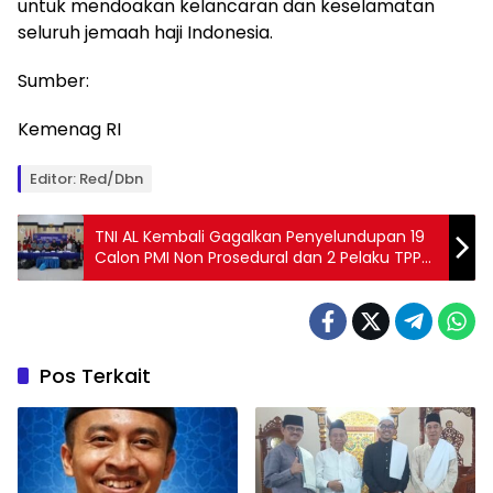
untuk mendoakan kelancaran dan keselamatan
seluruh jemaah haji Indonesia.
Sumber:
Kemenag RI
Editor: Red/dbn
TNI AL Kembali Gagalkan Penyelundupan 19
Calon PMI Non Prosedural dan 2 Pelaku TPPM
di Dumai
Pos Terkait