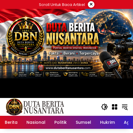
Langsung
×
Scroll Untuk Baca Artikel
ke
konten
Berita
Nasional
Politik
Sumsel
Hukrim
Ag