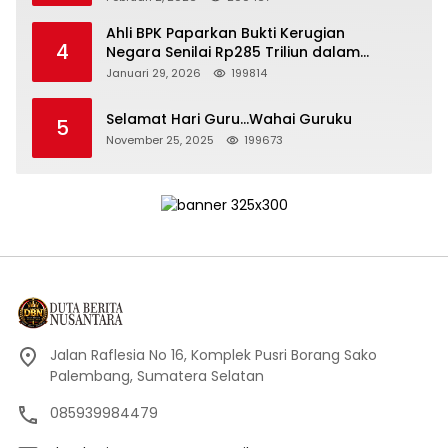
Ahli BPK Paparkan Bukti Kerugian
4
Negara Senilai Rp285 Triliun dalam
Persidangan Korupsi PT Pertamina
Januari 29, 2026
199814
Selamat Hari Guru…Wahai Guruku
5
November 25, 2025
199673
Jalan Raflesia No 16, Komplek Pusri Borang Sako
Palembang, Sumatera Selatan
085939984479