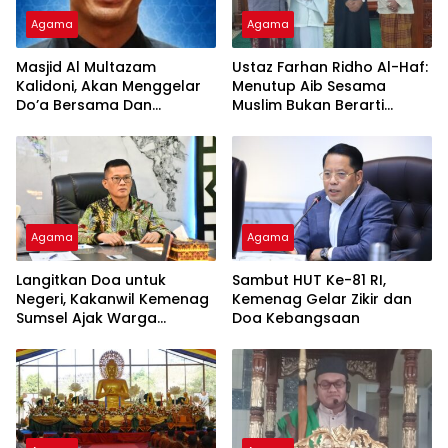
Agama
Agama
Masjid Al Multazam
Ustaz Farhan Ridho Al-Haf:
Kalidoni, Akan Menggelar
Menutup Aib Sesama
Do’a Bersama Dan
Muslim Bukan Berarti
Tausiyah Menyambut HUT
Membenarkan Dosa
RI Ke-81 Dengan
Pembicara Ustadz Qoim
Nur’aini M.Pd
Agama
Agama
Langitkan Doa untuk
Sambut HUT Ke-81 RI,
Negeri, Kakanwil Kemenag
Kemenag Gelar Zikir dan
Sumsel Ajak Warga
Doa Kebangsaan
Sukseskan Zikir dan Doa
Kebangsaan di Monas