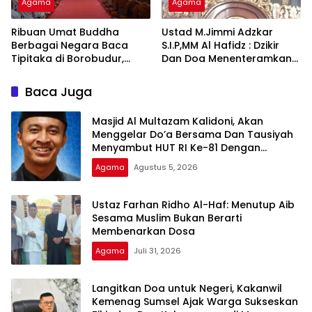
Agama
Agama
Ribuan Umat Buddha
Ustad M.Jimmi Adzkar
Berbagai Negara Baca
S.I.P,MM Al Hafidz : Dzikir
Tipitaka di Borobudur,
Dan Doa Menenteramkan
Perdalam Pemahaman
Jiwa
Dhamma
Baca Juga
Masjid Al Multazam Kalidoni, Akan
Menggelar Do’a Bersama Dan Tausiyah
Menyambut HUT RI Ke-81 Dengan
Pembicara Ustadz Qoim Nur’aini M.Pd
Agama
Agustus 5, 2026
Ustaz Farhan Ridho Al-Haf: Menutup Aib
Sesama Muslim Bukan Berarti
Membenarkan Dosa
Agama
Juli 31, 2026
Langitkan Doa untuk Negeri, Kakanwil
Kemenag Sumsel Ajak Warga Sukseskan