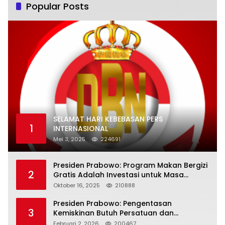
Popular Posts
SELAMAT HARI KEBEBASAN PERS
1
INTERNASIONAL
Mei 3, 2025
224691
Presiden Prabowo: Program Makan Bergizi
2
Gratis Adalah Investasi untuk Masa
Depan Bangsa
Oktober 16, 2025
210888
Presiden Prabowo: Pengentasan
3
Kemiskinan Butuh Persatuan dan
Kepemimpinan yang Bertanggung Jawab
Februari 2, 2026
200467