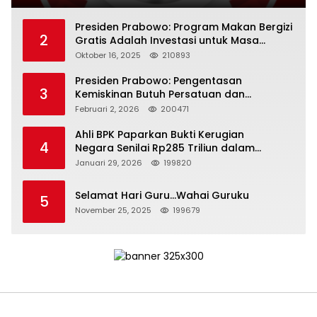
Presiden Prabowo: Program Makan Bergizi
2
Gratis Adalah Investasi untuk Masa
Depan Bangsa
Oktober 16, 2025
210893
Presiden Prabowo: Pengentasan
3
Kemiskinan Butuh Persatuan dan
Kepemimpinan yang Bertanggung Jawab
Februari 2, 2026
200471
Ahli BPK Paparkan Bukti Kerugian
4
Negara Senilai Rp285 Triliun dalam
Persidangan Korupsi PT Pertamina
Januari 29, 2026
199820
Selamat Hari Guru…Wahai Guruku
5
November 25, 2025
199679