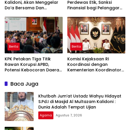
Kalidoni, Akan Menggelar
Perdewas Etik, Sanksi
Do’a Bersama Dan
Finansial bagi Pelanggar
Tausiyah Menyambut HUT
Akan Diperberat
RI Ke-81 Dengan
Pembicara Ustadz Qoim
Nur’aini M.Pd
Berita
Berita
KPK Petakan Tiga Titik
Komisi Kejaksaan RI
Rawan Korupsi APBD,
Koordinasi dengan
Potensi Kebocoran Daerah
Kementerian Koordinator
Rp2,37 Triliun Berhasil
Bidang Politik dan
Dimitigasi
Keamanan Terkait
Baca Juga
Pengawasan Penanganan
Perkara Dugaan Korupsi
Khutbah Jum’at Ustadz Wahyu Hidayat
dan TPPU Mantan
S.Pd.I di Masjid Al Multazam Kalidoni :
Jampidsus, FA
Dunia Adalah Tempat Ujian
Agama
Agustus 7, 2026