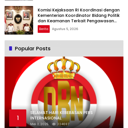
Komisi Kejaksaan RI Koordinasi dengan
Kementerian Koordinator Bidang Politik
dan Keamanan Terkait Pengawasan
Penanganan Perkara Dugaan Korupsi
Berita
Agustus 5, 2026
dan TPPU Mantan Jampidsus, FA
Popular Posts
SELAMAT HARI KEBEBASAN PERS
1
INTERNASIONAL
Mei 3, 2025
224697