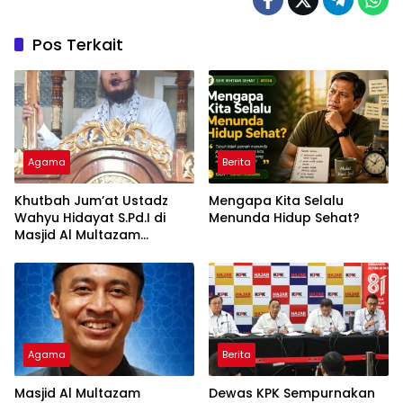
Pos Terkait
Agama
Berita
Khutbah Jum’at Ustadz
Mengapa Kita Selalu
Wahyu Hidayat S.Pd.I di
Menunda Hidup Sehat?
Masjid Al Multazam
Kalidoni : Dunia Adalah
Tempat Ujian
Agama
Berita
Masjid Al Multazam
Dewas KPK Sempurnakan