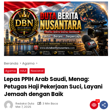
Beranda
Agama
Agama
HAJI
Nasional
Lepas PPIH Arab Saudi, Menag:
Petugas Haji Pekerjaan Suci, Layani
Jemaah dengan Baik
121
Redaksi Duta
3 Min Baca
Mei 7, 2025