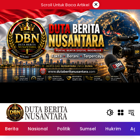
Langsung
×
Scroll Untuk Baca Artikel
ke
konten
Berita
Nasional
Politik
Sumsel
Hukrim
Ag