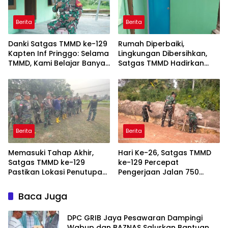
Berita
Berita
Danki Satgas TMMD ke-129
Rumah Diperbaiki,
Kapten Inf Pringgo: Selama
Lingkungan Dibersihkan,
TMMD, Kami Belajar Banyak
Satgas TMMD Hadirkan
dari Masyarakat
Kenyamanan untuk Pak
Karyo
Berita
Berita
Memasuki Tahap Akhir,
Hari Ke-26, Satgas TMMD
Satgas TMMD ke-129
ke-129 Percepat
Pastikan Lokasi Penutupan
Pengerjaan Jalan 750
Bersih dan Siap
Meter di Talang Jambe
Baca Juga
DPC GRIB Jaya Pesawaran Dampingi
Wabup dan BAZNAS Salurkan Bantuan