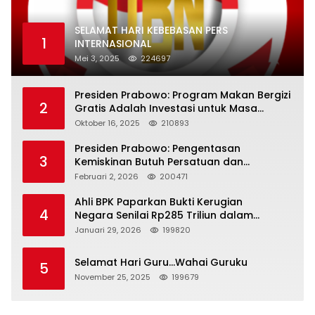
SELAMAT HARI KEBEBASAN PERS
1
INTERNASIONAL
Mei 3, 2025
224697
Presiden Prabowo: Program Makan Bergizi
2
Gratis Adalah Investasi untuk Masa
Depan Bangsa
Oktober 16, 2025
210893
Presiden Prabowo: Pengentasan
3
Kemiskinan Butuh Persatuan dan
Kepemimpinan yang Bertanggung Jawab
Februari 2, 2026
200471
Ahli BPK Paparkan Bukti Kerugian
4
Negara Senilai Rp285 Triliun dalam
Persidangan Korupsi PT Pertamina
Januari 29, 2026
199820
Selamat Hari Guru…Wahai Guruku
5
November 25, 2025
199679