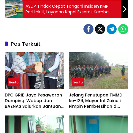
ASDP Tindak Cepat Tangani Insiden KMP
Portlink III, Layanan Kapal Ekspres Kembali
Dibuka
Pos Terkait
Berita
Berita
DPC GRIB Jaya Pesawaran
Jelang Penutupan TMMD
Dampingi Wabup dan
ke-129, Mayor Inf Zainuri
BAZNAS Salurkan Bantuan
Pimpin Pembersihan di
Korban Kebakaran di Way
Talang Jambe
Harong