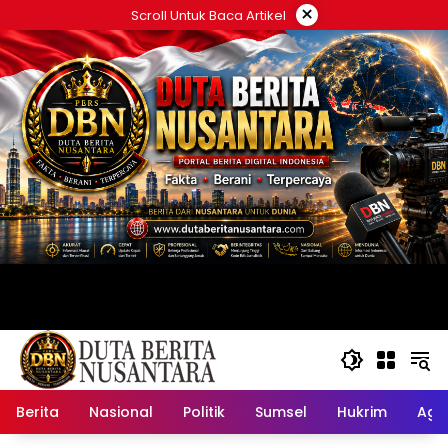
Langsung
×
Scroll Untuk Baca Artikel
ke
konten
Berita
Nasional
Politik
Sumsel
Hukrim
Ag