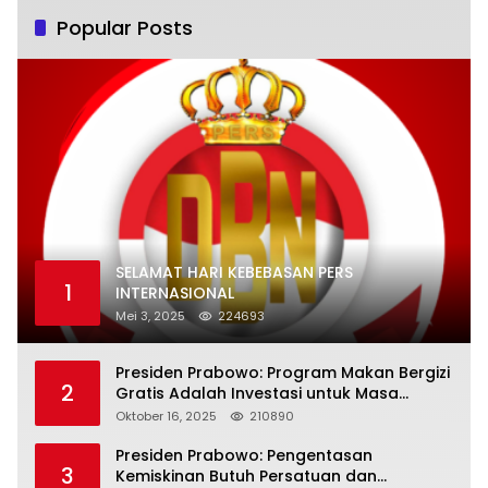
Popular Posts
SELAMAT HARI KEBEBASAN PERS
1
INTERNASIONAL
Mei 3, 2025
224693
Presiden Prabowo: Program Makan Bergizi
2
Gratis Adalah Investasi untuk Masa
Depan Bangsa
Oktober 16, 2025
210890
Presiden Prabowo: Pengentasan
3
Kemiskinan Butuh Persatuan dan