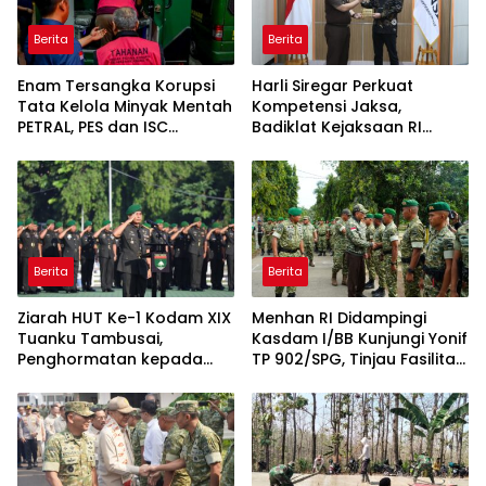
Berita
Berita
Enam Tersangka Korupsi
Harli Siregar Perkuat
Tata Kelola Minyak Mentah
Kompetensi Jaksa,
PETRAL, PES dan ISC
Badiklat Kejaksaan RI
Diserahkan ke Penuntut
Gandeng BNSP Wujudkan
Umum
Sertifikasi Profesional
Berita
Berita
Ziarah HUT Ke-1 Kodam XIX
Menhan RI Didampingi
Tuanku Tambusai,
Kasdam I/BB Kunjungi Yonif
Penghormatan kepada
TP 902/SPG, Tinjau Fasilitas
Pahlawan Berlangsung
dan Beri Motivasi Prajurit
Khidmat