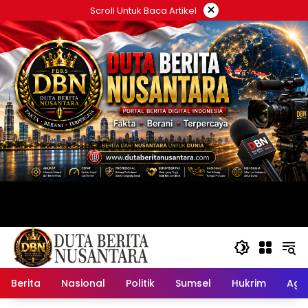
Langsung
×
Scroll Untuk Baca Artikel
ke
konten
Berita
Nasional
Politik
Sumsel
Hukrim
Ag