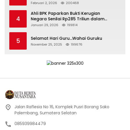
Kepemimpinan yang Bertanggung Jawab
Februari 2, 2026
200468
Ahli BPK Paparkan Bukti Kerugian
4
Negara Senilai Rp285 Triliun dalam
Persidangan Korupsi PT Pertamina
Januari 29, 2026
199814
Selamat Hari Guru…Wahai Guruku
5
November 25, 2025
199676
Jalan Raflesia No 16, Komplek Pusri Borang Sako
Palembang, Sumatera Selatan
085939984479