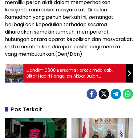
memiliki peran aktif dalam memperhatikan
kesejahteraan sosial masyarakat. Di bulan
Ramadhan yang penuh berkah ini, semangat
berbagi dan kepedulian terhadap sesama
diharapkan semakin tumbuh, mempererat
hubungan antara aparat kepolisian dan masyarakat,
serta memberikan dampak positif bagi mereka
yang membutuhkan.(Den/Dbn)
Dandim 0808 Bersama Forkopimda Kab.
Blitar Hadiri Pengajian Akbar Bulan
Ramadhan Korpri, TNI- Polri, TP PKK Bersama
Gus Idham
Pos Terkait