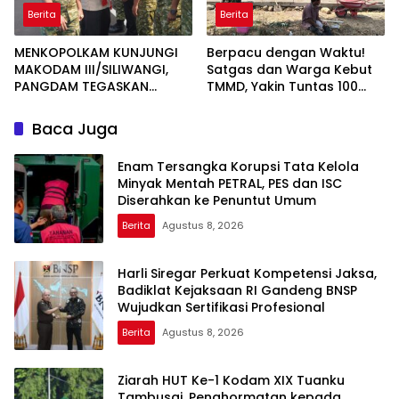
Berita
Berita
MENKOPOLKAM KUNJUNGI
Berpacu dengan Waktu!
MAKODAM III/SILIWANGI,
Satgas dan Warga Kebut
PANGDAM TEGASKAN
TMMD, Yakin Tuntas 100
KOMITMEN PERKUAT SINERGI
Persen Sebelum Penutupan
MENJAGA STABILITAS
Baca Juga
NASIONAL
Enam Tersangka Korupsi Tata Kelola
Minyak Mentah PETRAL, PES dan ISC
Diserahkan ke Penuntut Umum
Berita
Agustus 8, 2026
Harli Siregar Perkuat Kompetensi Jaksa,
Badiklat Kejaksaan RI Gandeng BNSP
Wujudkan Sertifikasi Profesional
Berita
Agustus 8, 2026
Ziarah HUT Ke-1 Kodam XIX Tuanku
Tambusai, Penghormatan kepada