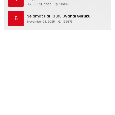
Persidangan Korupsi PT Pertamina
Januari 29, 2026
199814
Selamat Hari Guru…Wahai Guruku
5
November 25, 2025
199673