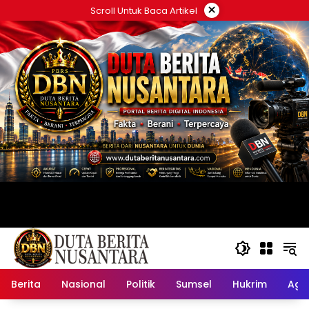
Langsung
×
Scroll Untuk Baca Artikel
ke
konten
Berita
Nasional
Politik
Sumsel
Hukrim
Ag