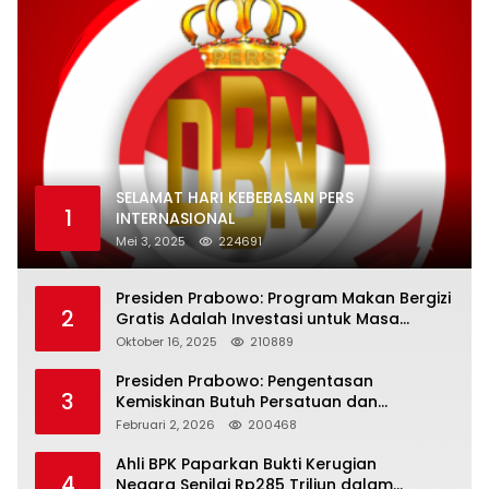
SELAMAT HARI KEBEBASAN PERS
1
INTERNASIONAL
Mei 3, 2025
224691
Presiden Prabowo: Program Makan Bergizi
2
Gratis Adalah Investasi untuk Masa
Depan Bangsa
Oktober 16, 2025
210889
Presiden Prabowo: Pengentasan
3
Kemiskinan Butuh Persatuan dan
Kepemimpinan yang Bertanggung Jawab
Februari 2, 2026
200468
Ahli BPK Paparkan Bukti Kerugian
4
Negara Senilai Rp285 Triliun dalam