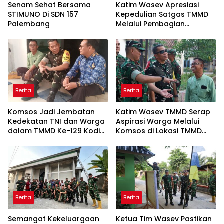
Senam Sehat Bersama
Katim Wasev Apresiasi
STIMUNO Di SDN 157
Kepedulian Satgas TMMD
Palembang
Melalui Pembagian
Sembako
Berita
Berita
Komsos Jadi Jembatan
Katim Wasev TMMD Serap
Kedekatan TNI dan Warga
Aspirasi Warga Melalui
dalam TMMD Ke-129 Kodim
Komsos di Lokasi TMMD
0418/Palembang
Kodim 0418/Palembang
Berita
Berita
Semangat Kekeluargaan
Ketua Tim Wasev Pastikan