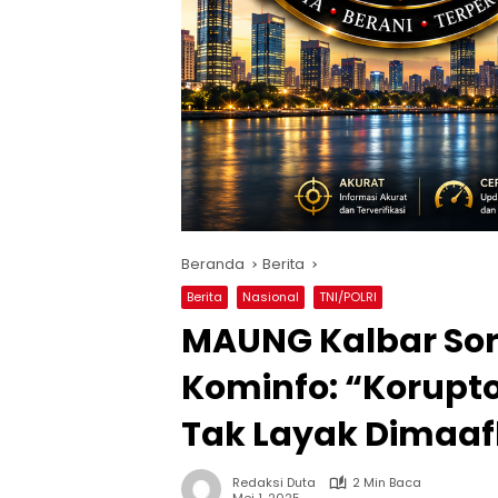
Beranda
Berita
Berita
Nasional
TNI/POLRI
MAUNG Kalbar Sor
Kominfo: “Korupt
Tak Layak Dimaa
Redaksi Duta
2 Min Baca
Mei 1, 2025