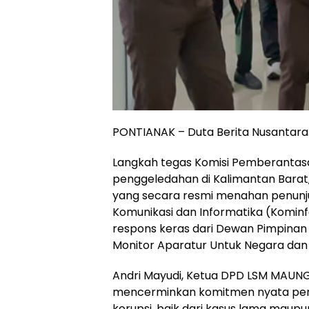
PONTIANAK – Duta Berita Nusantar
Langkah tegas Komisi Pemberantas
penggeledahan di Kalimantan Barat, 
yang secara resmi menahan penunju
Komunikasi dan Informatika (Kominf
respons keras dari Dewan Pimpina
Monitor Aparatur Untuk Negara da
Andri Mayudi, Ketua DPD LSM MAUNG
mencerminkan komitmen nyata pen
korupsi, baik dari kasus lama maupu