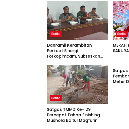
Berita
Berita
Danramil Kerambitan
MERAH P
Perkuat Sinergi
SAKUR
Forkopimcam, Sukseskan
Berita
HUT RI Ke-81 Bermakna Bagi
Seluruh Masyarakat
Satgas
Pemban
Meter 
Akses 
Berita
Satgas TMMD Ke-129
Percepat Tahap Finishing
Mushola Baitul Magfurin