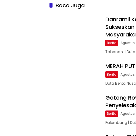
Baca Juga
Danramil K
Sukseskan 
Masyarak
Berita
Agustus 
Tabanan | Duta
MERAH PUTI
Berita
Agustus 
Duta Berita Nusa
Gotong Ro
Penyelesai
Berita
Agustus 
Palembang | Du