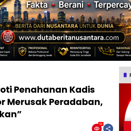
oti Penahanan Kadis
or Merusak Peradaban,
fkan”
92