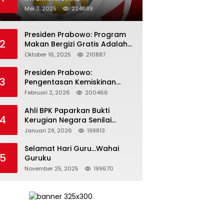
Mei 3, 2025
224689
Presiden Prabowo: Program
2
Makan Bergizi Gratis Adalah
Investasi untuk Masa Depan
Oktober 16, 2025
210887
Bangsa
Presiden Prabowo:
3
Pengentasan Kemiskinan
Butuh Persatuan dan
Februari 2, 2026
200466
Kepemimpinan yang
Bertanggung Jawab
Ahli BPK Paparkan Bukti
4
Kerugian Negara Senilai
Rp285 Triliun dalam
Januari 29, 2026
199813
Persidangan Korupsi PT
Pertamina
Selamat Hari Guru…Wahai
5
Guruku
November 25, 2025
199670