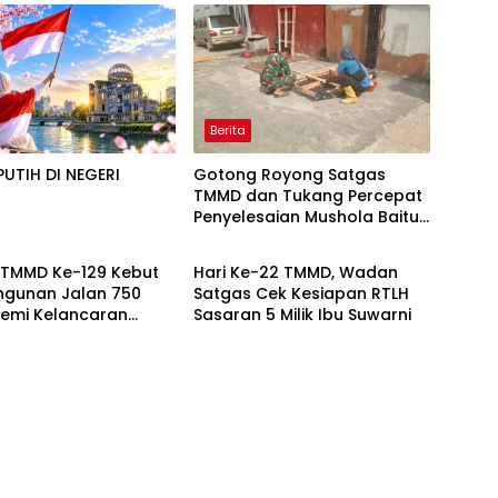
Berita
UTIH DI NEGERI
Gotong Royong Satgas
A
TMMD dan Tukang Percepat
Penyelesaian Mushola Baitul
Berita
Magfurin
 TMMD Ke-129 Kebut
Hari Ke-22 TMMD, Wadan
gunan Jalan 750
Satgas Cek Kesiapan RTLH
Demi Kelancaran
Sasaran 5 Milik Ibu Suwarni
Warga