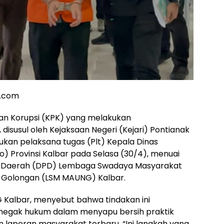
a.com
an Korupsi (KPK) yang melakukan
disusul oleh Kejaksaan Negeri (Kejari) Pontianak
kan pelaksana tugas (Plt) Kepala Dinas
o) Provinsi Kalbar pada Selasa (30/4), menuai
n Daerah (DPD) Lembaga Swadaya Masyarakat
n Golongan (LSM MAUNG) Kalbar.
 Kalbar, menyebut bahwa tindakan ini
egak hukum dalam menyapu bersih praktik
n laporan masyarakat terbaru. “Ini langkah yang