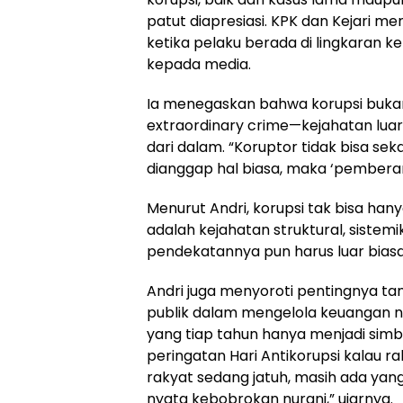
patut diapresiasi. KPK dan Kejari m
ketika pelaku berada di lingkaran k
kepada media.
Ia menegaskan bahwa korupsi buka
extraordinary crime—kejahatan lu
dari dalam. “Koruptor tidak bisa sek
dianggap hal biasa, maka ‘pembera
Menurut Andri, korupsi tak bisa han
adalah kejahatan struktural, sistemi
pendekatannya pun harus luar biasa
Andri juga menyoroti pentingnya ta
publik dalam mengelola keuangan ne
yang tiap tahun hanya menjadi sim
peringatan Hari Antikorupsi kalau r
rakyat sedang jatuh, masih ada yang
nyata kebobrokan nurani,” ujarnya.