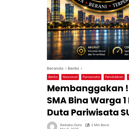
Beranda
Berita
Berita
Nasional
Pariwisata
Pendidikan
Membanggakan !!!
SMA Bina Warga 1
Duta Pariwisata S
Redaksi Duta
2 Min Baca
Mei 6, 2025