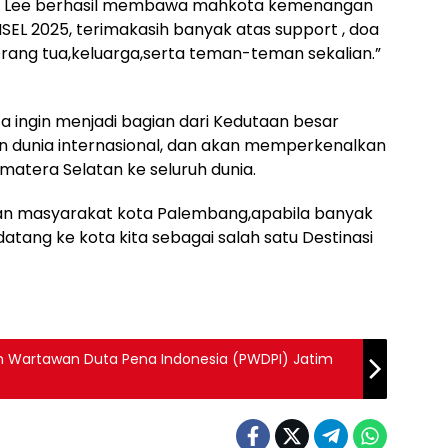
ra Lee berhasil membawa mahkota kemenangan
SEL 2025, terimakasih banyak atas support , doa
Orang tua,keluarga,serta teman-teman sekalian.”
a ingin menjadi bagian dari Kedutaan besar
 dunia internasional, dan akan memperkenalkan
matera Selatan ke seluruh dunia.
an masyarakat kota Palembang,apabila banyak
atang ke kota kita sebagai salah satu Destinasi
an Wartawan Duta Pena Indonesia (PWDPI) Jatim