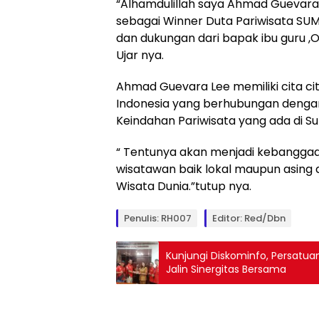
“Alhamdulillah saya Ahmad Gueva
sebagai Winner Duta Pariwisata SUM
dan dukungan dari bapak ibu guru ,
Ujar nya.
Ahmad Guevara Lee memiliki cita cit
Indonesia yang berhubungan dengan
Keindahan Pariwisata yang ada di Su
“ Tentunya akan menjadi kebangga
wisatawan baik lokal maupun asing d
Wisata Dunia.”tutup nya.
Penulis: RH007
Editor: Red/dbn
Kunjungi Diskominfo, Persatu
Jalin Sinergitas Bersama