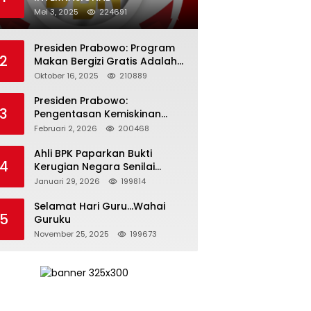
Mei 3, 2025
224691
Presiden Prabowo: Program
2
Makan Bergizi Gratis Adalah
Investasi untuk Masa Depan
Oktober 16, 2025
210889
Bangsa
Presiden Prabowo:
3
Pengentasan Kemiskinan
Butuh Persatuan dan
Februari 2, 2026
200468
Kepemimpinan yang
Bertanggung Jawab
Ahli BPK Paparkan Bukti
4
Kerugian Negara Senilai
Rp285 Triliun dalam
Januari 29, 2026
199814
Persidangan Korupsi PT
Pertamina
Selamat Hari Guru…Wahai
5
Guruku
November 25, 2025
199673