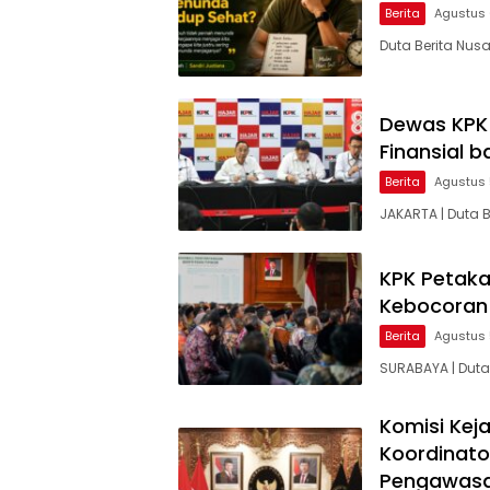
Berita
Agustus 
Duta Berita Nus
Dewas KPK 
Finansial 
Berita
Agustus 
JAKARTA | Duta
KPK Petaka
Kebocoran D
Berita
Agustus 
SURABAYA | Duta
Komisi Kej
Koordinato
Pengawasa