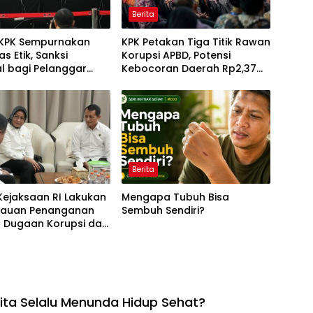
Berita
KPK Sempurnakan
KPK Petakan Tiga Titik Rawan
s Etik, Sanksi
Korupsi APBD, Potensi
al bagi Pelanggar
Kebocoran Daerah Rp2,37
iperberat
Triliun Berhasil Dimitigasi
Berita
Kejaksaan RI Lakukan
Mengapa Tubuh Bisa
auan Penanganan
Sembuh Sendiri?
a Dugaan Korupsi dan
ang Melibatkan
Jampidsus, FA di
aan Agung
ta Selalu Menunda Hidup Sehat?