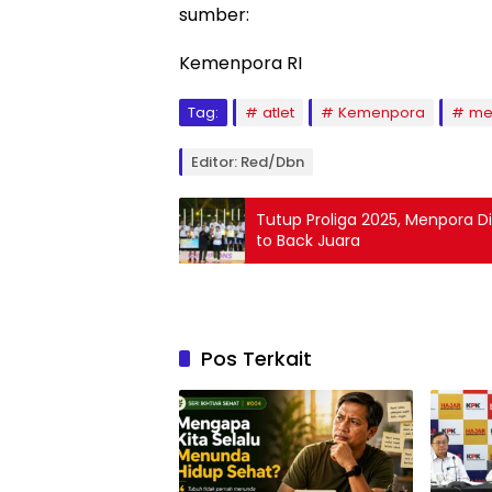
sumber:
Kemenpora RI
Tag:
atlet
Kemenpora
me
Editor: Red/dbn
Tutup Proliga 2025, Menpora Di
to Back Juara
Pos Terkait