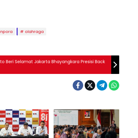
npora
olahraga
to Beri Selamat Jakarta Bhayangkara Presisi Back