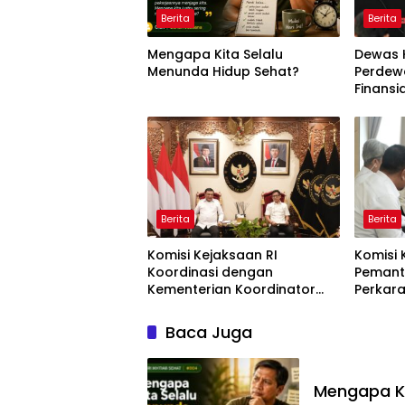
Berita
Berita
Mengapa Kita Selalu
Dewas 
Menunda Hidup Sehat?
Perdewa
Finansi
Akan D
Berita
Berita
Komisi Kejaksaan RI
Komisi 
Koordinasi dengan
Pemant
Kementerian Koordinator
Perkar
Bidang Politik dan
TPPU y
Keamanan Terkait
Mantan 
Baca Juga
Pengawasan Penanganan
Kejaks
Perkara Dugaan Korupsi dan
TPPU Mantan Jampidsus, FA
Mengapa Ki