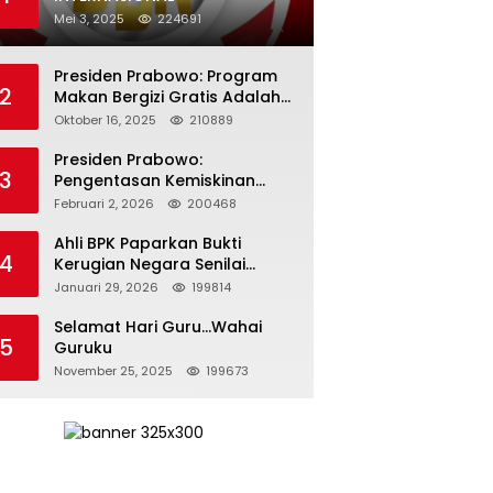
Mei 3, 2025
224691
Presiden Prabowo: Program
2
Makan Bergizi Gratis Adalah
Investasi untuk Masa Depan
Oktober 16, 2025
210889
Bangsa
Presiden Prabowo:
3
Pengentasan Kemiskinan
Butuh Persatuan dan
Februari 2, 2026
200468
Kepemimpinan yang
Bertanggung Jawab
Ahli BPK Paparkan Bukti
4
Kerugian Negara Senilai
Rp285 Triliun dalam
Januari 29, 2026
199814
Persidangan Korupsi PT
Pertamina
Selamat Hari Guru…Wahai
5
Guruku
November 25, 2025
199673