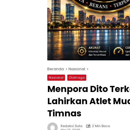
Beranda
Nasional
Nasional
Olahraga
Menpora Dito Terka
Lahirkan Atlet Mu
Timnas
Redaksi Duta
2 Min Baca
Mei 12, 2025