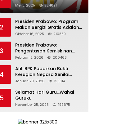
Mei 3, 2025
224691
Presiden Prabowo: Program
2
Makan Bergizi Gratis Adalah
Investasi untuk Masa Depan
Oktober 16, 2025
210889
Bangsa
Presiden Prabowo:
3
Pengentasan Kemiskinan
Butuh Persatuan dan
Februari 2, 2026
200468
Kepemimpinan yang
Bertanggung Jawab
Ahli BPK Paparkan Bukti
4
Kerugian Negara Senilai
Rp285 Triliun dalam
Januari 29, 2026
199814
Persidangan Korupsi PT
Pertamina
Selamat Hari Guru…Wahai
5
Guruku
November 25, 2025
199675