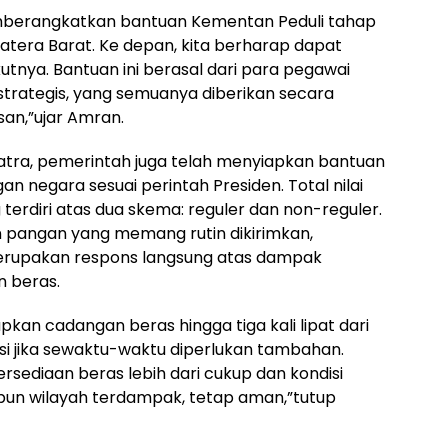
 memberangkatkan bantuan Kementan Peduli tahap
atera Barat. Ke depan, kita berharap dapat
tnya. Bantuan ini berasal dari para pegawai
strategis, yang semuanya diberikan secara
an,”ujar Amran.
tra, pemerintah juga telah menyiapkan bantuan
n negara sesuai perintah Presiden. Total nilai
 terdiri atas dua skema: reguler dan non-reguler.
 pangan yang memang rutin dikirimkan,
erupakan respons langsung atas dampak
 beras.
pkan cadangan beras hingga tiga kali lipat dari
si jika sewaktu-waktu diperlukan tambahan.
ersediaan beras lebih dari cukup dan kondisi
upun wilayah terdampak, tetap aman,”tutup