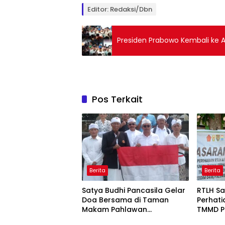
Editor: Redaksi/Dbn
Presiden Prabowo Kembali ke
Pos Terkait
Berita
Berita
Satya Budhi Pancasila Gelar
RTLH Sa
Doa Bersama di Taman
Perhat
Makam Pahlawan
TMMD P
Margarana Tabanan
Pemban