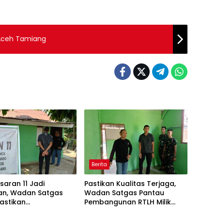
 Aceh Tamiang
Berita
saran 11 Jadi
Pastikan Kualitas Terjaga,
ian, Wadan Satgas
Wadan Satgas Pantau
astikan
Pembangunan RTLH Milik
gunan Berjalan
Bapak Fernando