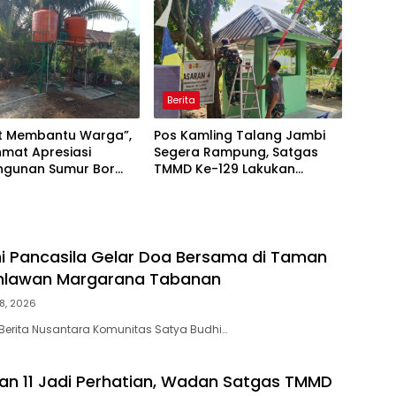
Target
Berita
t Membantu Warga”,
Pos Kamling Talang Jambi
mat Apresiasi
Segera Rampung, Satgas
gunan Sumur Bor
TMMD Ke-129 Lakukan
e-129
Pengecatan dan Bersih-
Bersih
i Pancasila Gelar Doa Bersama di Taman
lawan Margarana Tabanan
8, 2026
Berita Nusantara Komunitas Satya Budhi…
an 11 Jadi Perhatian, Wadan Satgas TMMD