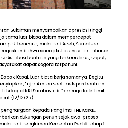
mran Sulaiman menyampaikan apresiasi tinggi
kerja sama luar biasa dalam mempercepat
dampak bencana, mulai dari Aceh, Sumatera
enegaskan bahwa sinergi lintas unsur pertahanan
 distribusi bantuan yang terkoordinasi, cepat,
asyarakat dapat segera terpenuhi.
Bapak Kasal. Luar biasa kerja samanya. Begitu
menyiapkan,” ujar Amran saat melepas bantuan
alui kapal KRI Surabaya di Dermaga Kolinlamil
umat (12/12/25).
enghargaan kepada Panglima TNI, Kasau,
mberikan dukungan penuh sejak awal proses
lai dari pengiriman Kementan Peduli tahap 1