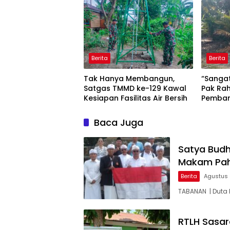
Sesuai 
Berita
Berita
Tak Hanya Membangun,
“Sanga
Satgas TMMD ke-129 Kawal
Pak Rah
Kesiapan Fasilitas Air Bersih
Pemban
TMMD k
Baca Juga
Satya Budh
Makam Pah
Berita
Agustus 
TABANAN | Duta 
RTLH Sasar