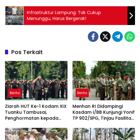
Infrastruktur Lampung: Tak Cukup
Menunggu, Harus Bergerak!
Pos Terkait
Berita
Berita
Ziarah HUT Ke-1 Kodam XIX
Menhan RI Didampingi
Tuanku Tambusai,
Kasdam I/BB Kunjungi Yonif
Penghormatan kepada
TP 902/SPG, Tinjau Fasilitas
Pahlawan Berlangsung
dan Beri Motivasi Prajurit
Khidmat