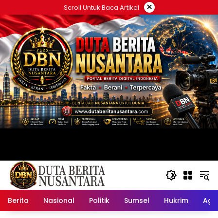
Langsung
×
Scroll Untuk Baca Artikel
ke
konten
Berita
Nasional
Politik
Sumsel
Hukrim
Ag