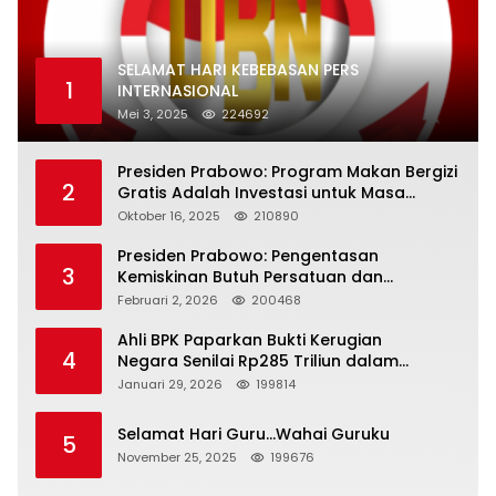
SELAMAT HARI KEBEBASAN PERS
1
INTERNASIONAL
Mei 3, 2025
224692
Presiden Prabowo: Program Makan Bergizi
2
Gratis Adalah Investasi untuk Masa
Depan Bangsa
Oktober 16, 2025
210890
Presiden Prabowo: Pengentasan
3
Kemiskinan Butuh Persatuan dan
Kepemimpinan yang Bertanggung Jawab
Februari 2, 2026
200468
Ahli BPK Paparkan Bukti Kerugian
4
Negara Senilai Rp285 Triliun dalam
Persidangan Korupsi PT Pertamina
Januari 29, 2026
199814
Selamat Hari Guru…Wahai Guruku
5
November 25, 2025
199676