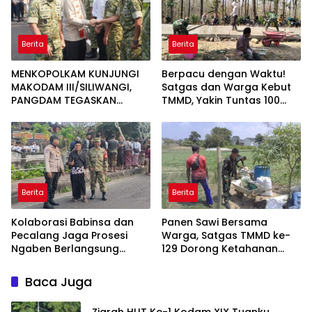
Berita
Berita
MENKOPOLKAM KUNJUNGI
Berpacu dengan Waktu!
MAKODAM III/SILIWANGI,
Satgas dan Warga Kebut
PANGDAM TEGASKAN
TMMD, Yakin Tuntas 100
KOMITMEN PERKUAT SINERGI
Persen Sebelum Penutupan
MENJAGA STABILITAS
NASIONAL
Berita
Berita
Kolaborasi Babinsa dan
Panen Sawi Bersama
Pecalang Jaga Prosesi
Warga, Satgas TMMD ke-
Ngaben Berlangsung
129 Dorong Ketahanan
Aman, Tertib, dan Kondusif
Pangan di Palembang
Baca Juga
Ziarah HUT Ke-1 Kodam XIX Tuanku