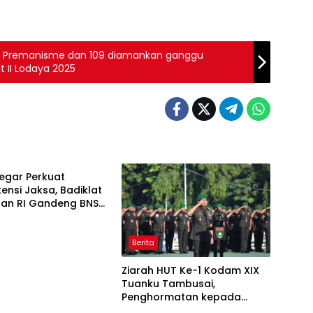
et Premanisme dan 109 diamankan ganggu
t II Lodaya 2025
iregar Perkuat
nsi Jaksa, Badiklat
aan RI Gandeng BNSP
n Sertifikasi
onal
Berita
Ziarah HUT Ke-1 Kodam XIX
Tuanku Tambusai,
Penghormatan kepada
Pahlawan Berlangsung