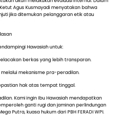
atakan akan melakukan evaluasi internal. Dalam
I Ketut Agus Kusmayadi menyatakan bahwa
ti jika ditemukan pelanggaran etik atau
lasan
mendampingi Hawasiah untuk:
pelacakan berkas yang lebih transparan.
melalui mekanisme pra-peradilan.
epastian hak atas tempat tinggal.
adilan. Kami ingin Ibu Hawasiah mendapatkan
mperoleh ganti rugi dan jaminan perlindungan
Mega Putra, kuasa hukum dari PBH FERADI WPI.