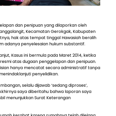
lapan dan penipuan yang dilaporkan oleh
Sanggalangit, Kecamatan Gerokgak, Kabupaten
atnya, hak atas tempat tinggal Hawasiah beralih
um adanya penyelesaian hukum substantif.
anjut, Kasus ini bermula pada Maret 2014, ketika
resmi atas dugaan penggelapan dan penipuan.
isian hanya mencatat secara administratif tanpa
enindaklanjuti penyelidikan.
mbangan, selalu dijawab ‘sedang diproses’,
Akhirnya saya diberitahu bahwa laporan saya
mbil menunjukkan Surat Keterangan
 rumah kerabat karena rumahnya telah dilelang.