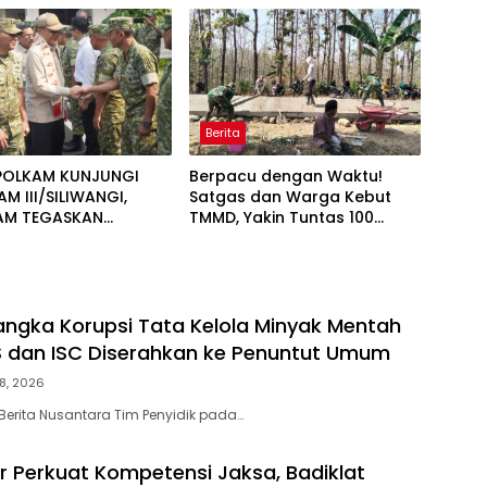
Khidmat
Berita
OLKAM KUNJUNGI
Berpacu dengan Waktu!
 III/SILIWANGI,
Satgas dan Warga Kebut
AM TEGASKAN
TMMD, Yakin Tuntas 100
EN PERKUAT SINERGI
Persen Sebelum Penutupan
A STABILITAS
AL
ngka Korupsi Tata Kelola Minyak Mentah
S dan ISC Diserahkan ke Penuntut Umum
8, 2026
Berita Nusantara Tim Penyidik pada…
ar Perkuat Kompetensi Jaksa, Badiklat