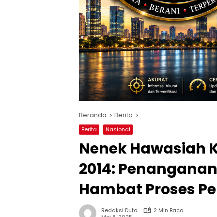
Beranda
Berita
Berita
Nasional
Nenek Hawasiah 
2014: Penanganan
Hambat Proses P
Redaksi Duta
2 Min Baca
Mei 8, 2025