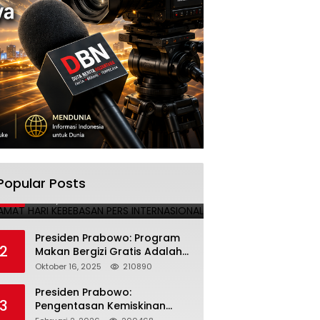
SELAMAT HARI KEBEBASAN PERS
Popular Posts
1
INTERNASIONAL
Mei 3, 2025
224693
Presiden Prabowo: Program
2
Makan Bergizi Gratis Adalah
Investasi untuk Masa Depan
Oktober 16, 2025
210890
Bangsa
Presiden Prabowo:
3
Pengentasan Kemiskinan
Butuh Persatuan dan