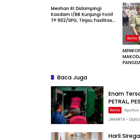
Menhan RI Didampingi
Kasdam I/BB Kunjungi Yonif
TP 902/SPG, Tinjau Fasilitas
dan Beri Motivasi Prajurit
Berita
MENKOP
MAKODAM
PANGD
KOMITM
MENJAG
Baca Juga
NASION
Enam Tersa
PETRAL, PE
Berita
Agustus 
JAKARTA – Duta 
Harli Sireg