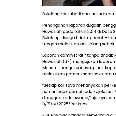
Buleleng,-dutaberitanusantara.com
Penanganan laporan dugaan pengge
Hawasiah pada tahun 2014 di Desa 
Buleleng, diduga tidak optimal. Akib
tangan melalui proses lelang sebel
Laporan administratif tanpa tindak l
Hawasiah (67) mengajukan laporan 
Menurut pengakuannya, pihak kepol
melakukan pemeriksaan saksi atau m
“Setiap kali saya menanyakan perke
namun tidak pernah ada kejelasan. 
dianggap kedaluwarsa,” ujarnya sa
B/21/IV/2025/Reskrim.
Kini, Hawasiah tinggal sementara di