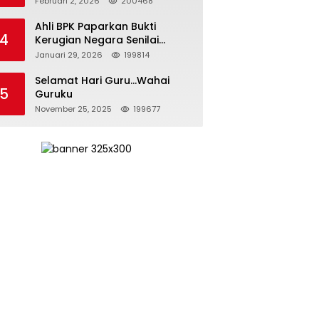
Februari 2, 2026
200468
Kepemimpinan yang
Bertanggung Jawab
Ahli BPK Paparkan Bukti
4
Kerugian Negara Senilai
Rp285 Triliun dalam
Januari 29, 2026
199814
Persidangan Korupsi PT
Pertamina
Selamat Hari Guru…Wahai
5
Guruku
November 25, 2025
199677