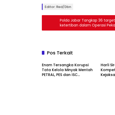
Editor: Red/Dbn
Polda Jabar Tangkap 36 targ
ketertiban dalam Operasi Peka
Pos Terkait
Berita
Berita
Enam Tersangka Korupsi
Harli S
Tata Kelola Minyak Mentah
Kompete
PETRAL, PES dan ISC
Kejaks
Diserahkan ke Penuntut
Wujudka
Umum
Profesi
Berita