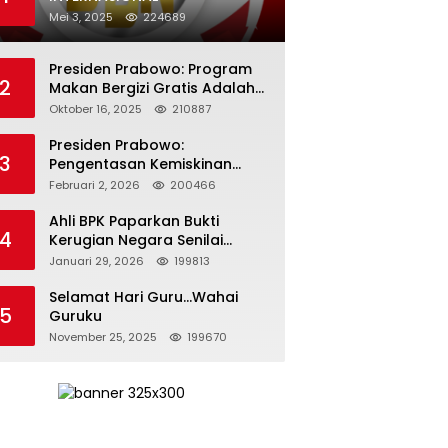
Mei 3, 2025
224689
Presiden Prabowo: Program
2
Makan Bergizi Gratis Adalah
Investasi untuk Masa Depan
Oktober 16, 2025
210887
Bangsa
Presiden Prabowo:
3
Pengentasan Kemiskinan
Butuh Persatuan dan
Februari 2, 2026
200466
Kepemimpinan yang
Bertanggung Jawab
Ahli BPK Paparkan Bukti
4
Kerugian Negara Senilai
Rp285 Triliun dalam
Januari 29, 2026
199813
Persidangan Korupsi PT
Pertamina
Selamat Hari Guru…Wahai
5
Guruku
November 25, 2025
199670