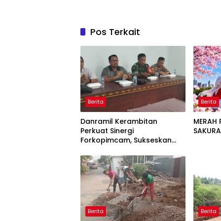
Pos Terkait
Berita
Berita
Danramil Kerambitan
MERAH P
Perkuat Sinergi
SAKUR
Forkopimcam, Sukseskan
HUT RI Ke-81 Bermakna Bagi
Seluruh Masyarakat
Berita
Berita