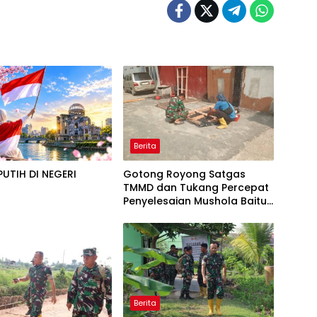
Berita
UTIH DI NEGERI
Gotong Royong Satgas
A
TMMD dan Tukang Percepat
Penyelesaian Mushola Baitul
Magfurin
Berita