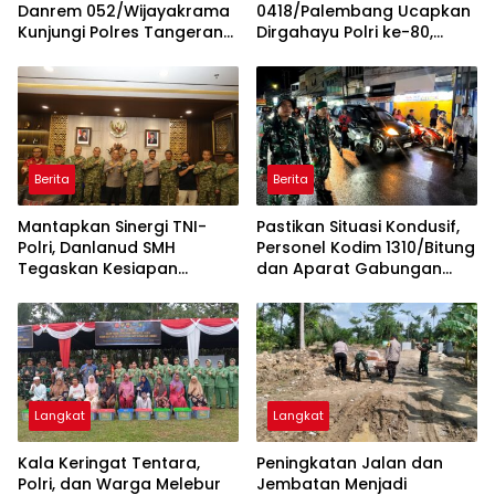
Danrem 052/Wijayakrama
0418/Palembang Ucapkan
Kunjungi Polres Tangerang
Dirgahayu Polri ke-80,
Selatan
Perkuat Sinergitas TNI-Polri
Berita
Berita
Mantapkan Sinergi TNI-
Pastikan Situasi Kondusif,
Polri, Danlanud SMH
Personel Kodim 1310/Bitung
Tegaskan Kesiapan
dan Aparat Gabungan
Dukung Penuh Polda
Dikerahkan Amankan
Sumsel
Malam Takbiran dan
Sholat Idul Adha 1447 H
Langkat
Langkat
Kala Keringat Tentara,
Peningkatan Jalan dan
Polri, dan Warga Melebur
Jembatan Menjadi