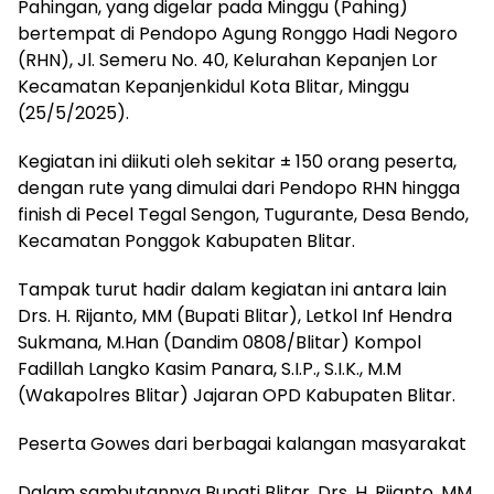
Pahingan, yang digelar pada Minggu (Pahing)
bertempat di Pendopo Agung Ronggo Hadi Negoro
(RHN), Jl. Semeru No. 40, Kelurahan Kepanjen Lor
Kecamatan Kepanjenkidul Kota Blitar, Minggu
(25/5/2025).
Kegiatan ini diikuti oleh sekitar ± 150 orang peserta,
dengan rute yang dimulai dari Pendopo RHN hingga
finish di Pecel Tegal Sengon, Tugurante, Desa Bendo,
Kecamatan Ponggok Kabupaten Blitar.
Tampak turut hadir dalam kegiatan ini antara lain
Drs. H. Rijanto, MM (Bupati Blitar), Letkol Inf Hendra
Sukmana, M.Han (Dandim 0808/Blitar) Kompol
Fadillah Langko Kasim Panara, S.I.P., S.I.K., M.M
(Wakapolres Blitar) Jajaran OPD Kabupaten Blitar.
Peserta Gowes dari berbagai kalangan masyarakat
Dalam sambutannya Bupati Blitar, Drs. H. Rijanto, MM,