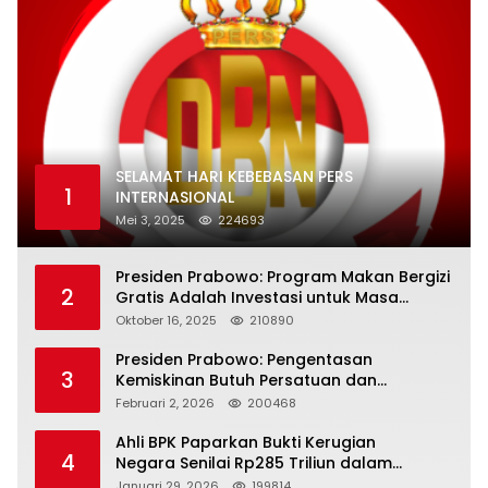
SELAMAT HARI KEBEBASAN PERS
1
INTERNASIONAL
Mei 3, 2025
224693
Presiden Prabowo: Program Makan Bergizi
2
Gratis Adalah Investasi untuk Masa
Depan Bangsa
Oktober 16, 2025
210890
Presiden Prabowo: Pengentasan
3
Kemiskinan Butuh Persatuan dan
Kepemimpinan yang Bertanggung Jawab
Februari 2, 2026
200468
Ahli BPK Paparkan Bukti Kerugian
4
Negara Senilai Rp285 Triliun dalam
Persidangan Korupsi PT Pertamina
Januari 29, 2026
199814