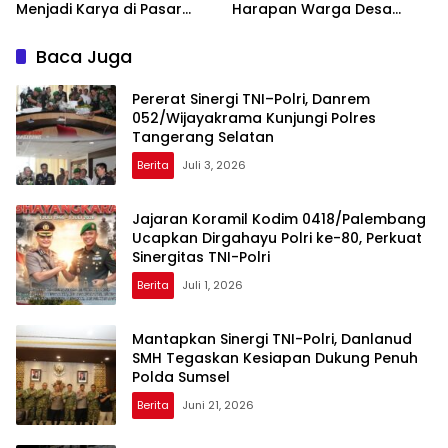
Menjadi Karya di Pasar
Harapan Warga Desa
Rawa
Pasar Rawa Membuka
Lembaran Baru dan Rezeki
Baca Juga
Baru
Pererat Sinergi TNI–Polri, Danrem
052/Wijayakrama Kunjungi Polres
Tangerang Selatan
Berita
Juli 3, 2026
Jajaran Koramil Kodim 0418/Palembang
Ucapkan Dirgahayu Polri ke-80, Perkuat
Sinergitas TNI-Polri
Berita
Juli 1, 2026
Mantapkan Sinergi TNI-Polri, Danlanud
SMH Tegaskan Kesiapan Dukung Penuh
Polda Sumsel
Berita
Juni 21, 2026