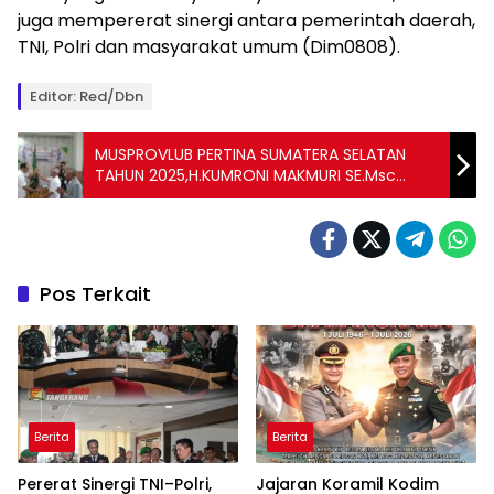
juga mempererat sinergi antara pemerintah daerah,
TNI, Polri dan masyarakat umum (Dim0808).
Editor: Red/Dbn
MUSPROVLUB PERTINA SUMATERA SELATAN
TAHUN 2025,H.KUMRONI MAKMURI SE.Msc
SEBAGAI KETUA UMUM TERPILIH
Pos Terkait
Berita
Berita
Pererat Sinergi TNI–Polri,
Jajaran Koramil Kodim