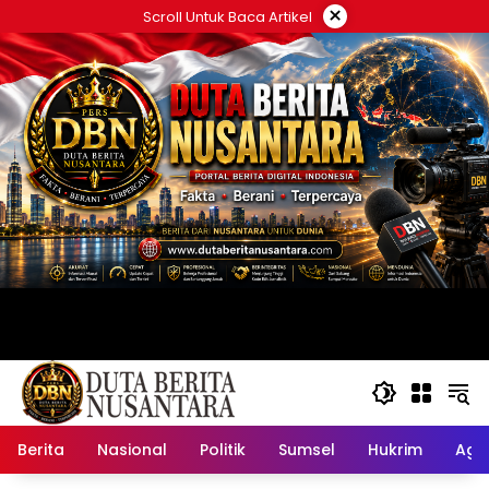
Langsung
×
Scroll Untuk Baca Artikel
ke
konten
Berita
Nasional
Politik
Sumsel
Hukrim
Ag