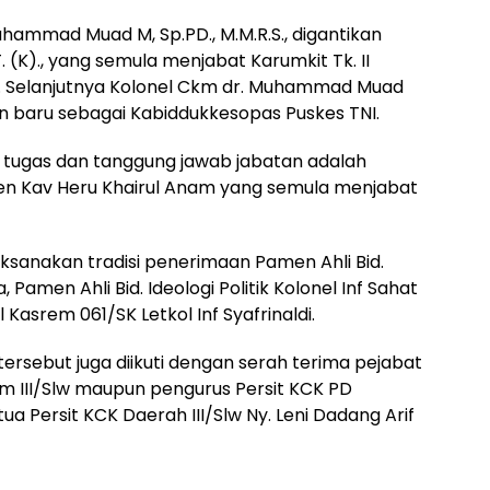
hammad Muad M, Sp.PD., M.M.R.S., digantikan
. (K)., yang semula menjabat Karumkit Tk. II
ip. Selanjutnya Kolonel Ckm dr. Muhammad Muad
tan baru sebagai Kabiddukkesopas Puskes TNI.
tugas dan tanggung jawab jabatan adalah
en Kav Heru Khairul Anam yang semula menjabat
ksanakan tradisi penerimaan Pamen Ahli Bid.
Pamen Ahli Bid. Ideologi Politik Kolonel Inf Sahat
Kasrem 061/SK Letkol Inf Syafrinaldi.
tersebut juga diikuti dengan serah terima pejabat
am III/Slw maupun pengurus Persit KCK PD
tua Persit KCK Daerah III/Slw Ny. Leni Dadang Arif