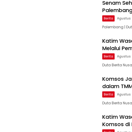
Senam Seh
Palemban
Berita
Agustus 
Palembang | Dut
Katim Wase
Melalui P
Berita
Agustus 
Duta Berita Nusa
Komsos Ja
dalam TMM
Berita
Agustus 
Duta Berita Nu
Katim Wase
Komsos di