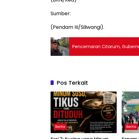
Sumber:
(Pendam III/Siliwangi).
Pencemaran Citarum, Gubernur
Pos Terkait
Berita
Berita