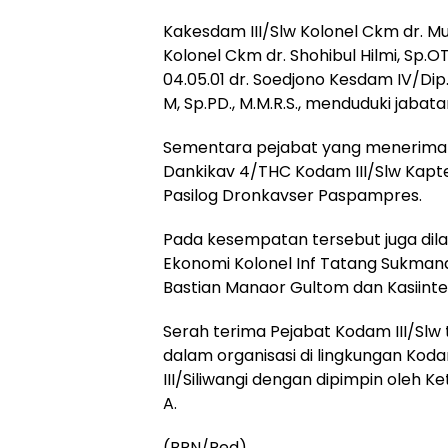
Kakesdam III/Slw Kolonel Ckm dr. Mu
Kolonel Ckm dr. Shohibul Hilmi, Sp.OT
04.05.01 dr. Soedjono Kesdam IV/D
M, Sp.PD., M.M.R.S., menduduki jaba
Sementara pejabat yang menerima 
Dankikav 4/THC Kodam III/Slw Kapt
Pasilog Dronkavser Paspampres.
Pada kesempatan tersebut juga dila
Ekonomi Kolonel Inf Tatang Sukmana, 
Bastian Manaor Gultom dan Kasiintel 
Serah terima Pejabat Kodam III/Slw 
dalam organisasi di lingkungan Kod
III/Siliwangi dengan dipimpin oleh Ke
A.
(BRN/Red)