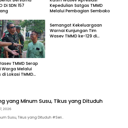
Sehat Bersama
Katim Wasev Apresiasi
 Di SDN 157
Kepedulian Satgas TMMD
bang
Melalui Pembagian Sembako
Berita
Semangat Kekeluargaan
Warnai Kunjungan Tim
Wasev TMMD ke-129 di
Talang Jambe
Wasev TMMD Serap
i Warga Melalui
 di Lokasi TMMD
0418/Palembang
cing yang Minum Susu, Tikus yang Dituduh
7, 2026
um Susu, Tikus yang Dituduh #Seri…