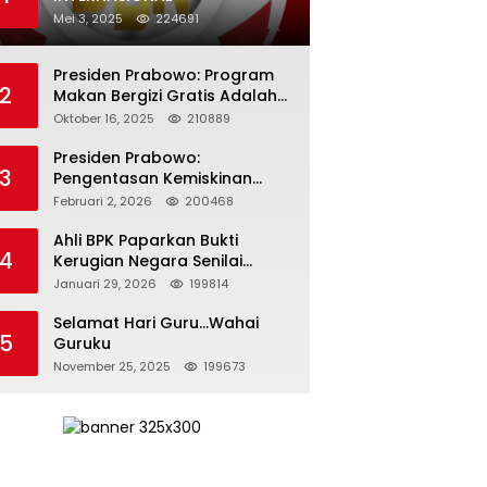
Mei 3, 2025
224691
Presiden Prabowo: Program
2
Makan Bergizi Gratis Adalah
Investasi untuk Masa Depan
Oktober 16, 2025
210889
Bangsa
Presiden Prabowo:
3
Pengentasan Kemiskinan
Butuh Persatuan dan
Februari 2, 2026
200468
Kepemimpinan yang
Bertanggung Jawab
Ahli BPK Paparkan Bukti
4
Kerugian Negara Senilai
Rp285 Triliun dalam
Januari 29, 2026
199814
Persidangan Korupsi PT
Pertamina
Selamat Hari Guru…Wahai
5
Guruku
November 25, 2025
199673