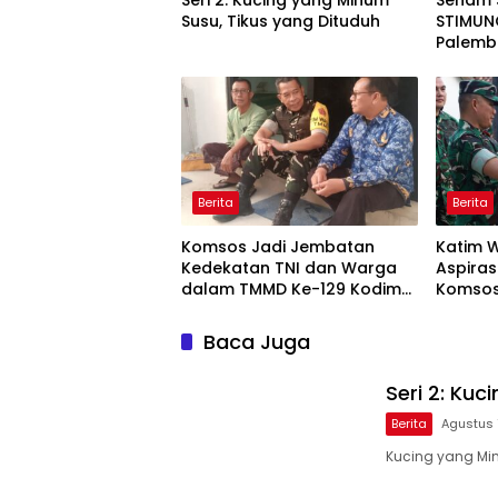
Seri 2: Kucing yang Minum
Senam 
Susu, Tikus yang Dituduh
STIMUNO
Palem
Berita
Berita
Komsos Jadi Jembatan
Katim 
Kedekatan TNI dan Warga
Aspiras
dalam TMMD Ke-129 Kodim
Komsos
0418/Palembang
Kodim 
Baca Juga
Seri 2: Ku
Berita
Agustus 
Kucing yang Min