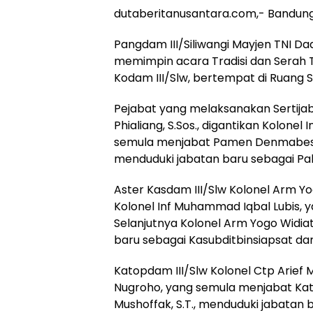
dutaberitanusantara.com,- Bandung
Pangdam III/Siliwangi Mayjen TNI Dad
memimpin acara Tradisi dan Serah Te
Kodam III/Slw, bertempat di Ruang Si
Pejabat yang melaksanakan Sertijab 
Phialiang, S.Sos., digantikan Kolonel I
semula menjabat Pamen Denmabesad. S
menduduki jabatan baru sebagai Pab
Aster Kasdam III/Slw Kolonel Arm Yog
Kolonel Inf Muhammad Iqbal Lubis
Selanjutnya Kolonel Arm Yogo Widiat
baru sebagai Kasubditbinsiapsat dan
Katopdam III/Slw Kolonel Ctp Arief M
Nugroho, yang semula menjabat Kato
Mushoffak, S.T., menduduki jabatan