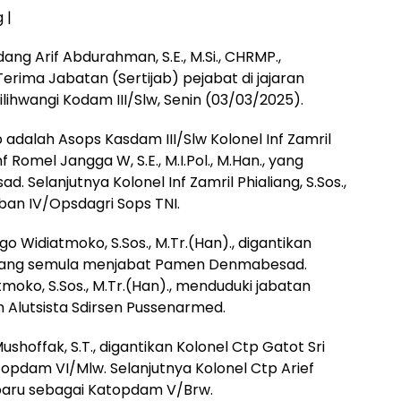
 |
ang Arif Abdurahman, S.E., M.Si., CHRMP.,
rima Jabatan (Sertijab) pejabat di jajaran
lihwangi Kodam III/Slw, Senin (03/03/2025).
adalah Asops Kasdam III/Slw Kolonel Inf Zamril
nf Romel Jangga W, S.E., M.I.Pol., M.Han., yang
elanjutnya Kolonel Inf Zamril Phialiang, S.Sos.,
an IV/Opsdagri Sops TNI.
o Widiatmoko, S.Sos., M.Tr.(Han)., digantikan
, yang semula menjabat Pamen Denmabesad.
moko, S.Sos., M.Tr.(Han)., menduduki jabatan
 Alutsista Sdirsen Pussenarmed.
ushoffak, S.T., digantikan Kolonel Ctp Gatot Sri
pdam VI/Mlw. Selanjutnya Kolonel Ctp Arief
 baru sebagai Katopdam V/Brw.