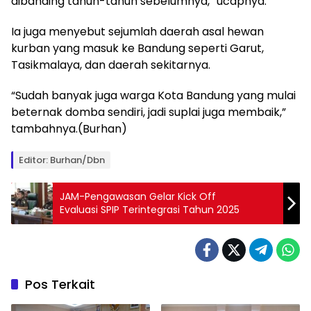
dibanding tahun-tahun sebelumnya,” ucapnya.
Ia juga menyebut sejumlah daerah asal hewan
kurban yang masuk ke Bandung seperti Garut,
Tasikmalaya, dan daerah sekitarnya.
“Sudah banyak juga warga Kota Bandung yang mulai
beternak domba sendiri, jadi suplai juga membaik,”
tambahnya.(Burhan)
Editor: Burhan/Dbn
JAM-Pengawasan Gelar Kick Off
Evaluasi SPIP Terintegrasi Tahun 2025
Pos Terkait