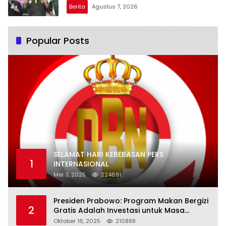
Daya 2026
Berita
Agustus 7, 2026
Popular Posts
SELAMAT HARI KEBEBASAN PERS
1
INTERNASIONAL
Mei 3, 2025
224691
Presiden Prabowo: Program Makan Bergizi
2
Gratis Adalah Investasi untuk Masa
Depan Bangsa
Oktober 16, 2025
210888