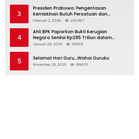
Presiden Prabowo: Pengentasan
3
Kemiskinan Butuh Persatuan dan
Kepemimpinan yang Bertanggung Jawab
Februari 2, 2026
200467
Ahli BPK Paparkan Bukti Kerugian
4
Negara Senilai Rp285 Triliun dalam
Persidangan Korupsi PT Pertamina
Januari 29, 2026
199814
Selamat Hari Guru…Wahai Guruku
5
November 25, 2025
199673