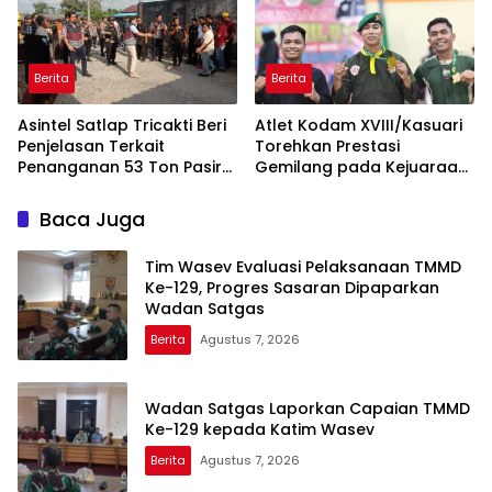
Situasi
Berita
Berita
Asintel Satlap Tricakti Beri
Atlet Kodam XVIII/Kasuari
Penjelasan Terkait
Torehkan Prestasi
Penanganan 53 Ton Pasir
Gemilang pada Kejuaraan
Timah di Air Merbau
Pencak Silat Piala
Gubernur Papua Barat
Baca Juga
Daya 2026
Tim Wasev Evaluasi Pelaksanaan TMMD
Ke-129, Progres Sasaran Dipaparkan
Wadan Satgas
Berita
Agustus 7, 2026
Wadan Satgas Laporkan Capaian TMMD
Ke-129 kepada Katim Wasev
Berita
Agustus 7, 2026