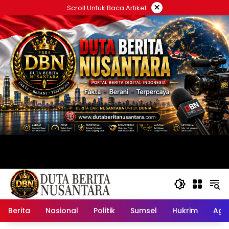
Langsung
×
Scroll Untuk Baca Artikel
ke
konten
Berita
Nasional
Politik
Sumsel
Hukrim
Ag