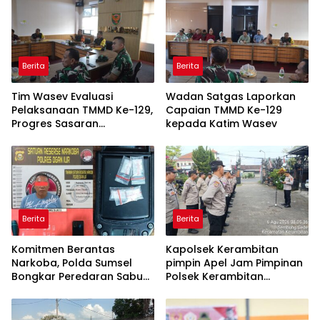
Berita
Berita
Tim Wasev Evaluasi
Wadan Satgas Laporkan
Pelaksanaan TMMD Ke-129,
Capaian TMMD Ke-129
Progres Sasaran
kepada Katim Wasev
Dipaparkan Wadan Satgas
Berita
Berita
Komitmen Berantas
Kapolsek Kerambitan
Narkoba, Polda Sumsel
pimpin Apel Jam Pimpinan
Bongkar Peredaran Sabu
Polsek Kerambitan
dan Amankan Pengedar
Sampaikan agar Personel
Residivis
selalu Siaga dan Tanggap
terhadap Perkembangan