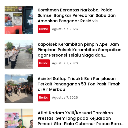
Komitmen Berantas Narkoba, Polda
Sumsel Bongkar Peredaran Sabu dan
Amankan Pengedar Residivis
Berita
Agustus 7, 2026
Kapolsek Kerambitan pimpin Apel Jam
Pimpinan Polsek Kerambitan Sampaikan
agar Personel selalu Siaga dan
Tanggap terhadap Perkembangan
Berita
Agustus 7, 2026
Situasi
Asintel Satlap Tricakti Beri Penjelasan
Terkait Penanganan 53 Ton Pasir Timah
di Air Merbau
Berita
Agustus 7, 2026
Atlet Kodam XVIII/Kasuari Torehkan
Prestasi Gemilang pada Kejuaraan
Pencak Silat Piala Gubernur Papua Barat