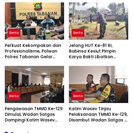
Abutmen
Media Aktif Publikasi
Kegiatan TNI
Berita
Berita
Perkuat Kekompakan dan
Jelang HUT Ke-81 RI,
Profesionalisme, Polwan
Babinsa Kesiut Pimpin
Polres Tabanan Gelar
Karya Bakti Libatkan
Pertemuan Rutin
Mahasiswa Universitas
Udayana
Berita
Berita
Pengawasan TMMD Ke-129
Katim Wasev Tinjau
Dimulai, Wadan Satgas
Pelaksanaan TMMD Ke-129,
Dampingi Katim Wasev
Disambut Wadan Satgas di
Tinjau Lokasi Kegiatan
Makodim