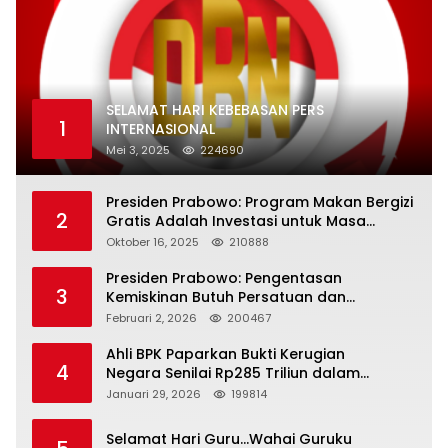
SELAMAT HARI KEBEBASAN PERS
1
INTERNASIONAL
Mei 3, 2025
224690
Presiden Prabowo: Program Makan Bergizi
2
Gratis Adalah Investasi untuk Masa
Depan Bangsa
Oktober 16, 2025
210888
Presiden Prabowo: Pengentasan
3
Kemiskinan Butuh Persatuan dan
Kepemimpinan yang Bertanggung Jawab
Februari 2, 2026
200467
Ahli BPK Paparkan Bukti Kerugian
4
Negara Senilai Rp285 Triliun dalam
Persidangan Korupsi PT Pertamina
Januari 29, 2026
199814
Selamat Hari Guru…Wahai Guruku