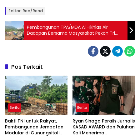
Editor: Red/rend
Pembangunan TPA/MDA Al -Ikhlas Air
Dadapan Bersama Masyarakat Pekon Tri
Mulyo Dimulai
Pos Terkait
Berita
Berita
Bakti TNI untuk Rakyat,
Ryan Sinaga Peraih Jurnalis
Pembangunan Jembatan
KASAD AWARD dan Puluhan
Modular di Gunungsitoli
Kali Menerima
Masuki Tahap Pengecoran
Penghargaan Ajak Awak