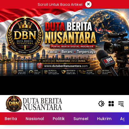
Langsung
×
Scroll Untuk Baca Artikel
ke
konten
Berita
Nasional
Politik
Sumsel
Hukrim
Ag