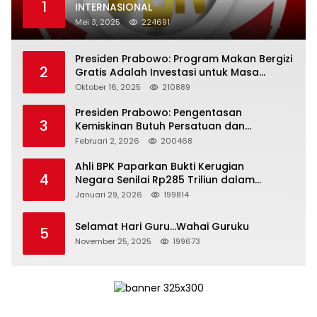
1
INTERNASIONAL
Mei 3, 2025
224691
Presiden Prabowo: Program Makan Bergizi
2
Gratis Adalah Investasi untuk Masa
Depan Bangsa
Oktober 16, 2025
210889
Presiden Prabowo: Pengentasan
3
Kemiskinan Butuh Persatuan dan
Kepemimpinan yang Bertanggung Jawab
Februari 2, 2026
200468
Ahli BPK Paparkan Bukti Kerugian
4
Negara Senilai Rp285 Triliun dalam
Persidangan Korupsi PT Pertamina
Januari 29, 2026
199814
Selamat Hari Guru…Wahai Guruku
5
November 25, 2025
199673