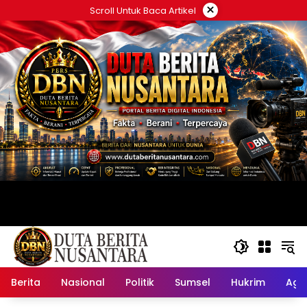
Langsung
×
Scroll Untuk Baca Artikel
ke
konten
Berita
Nasional
Politik
Sumsel
Hukrim
Ag