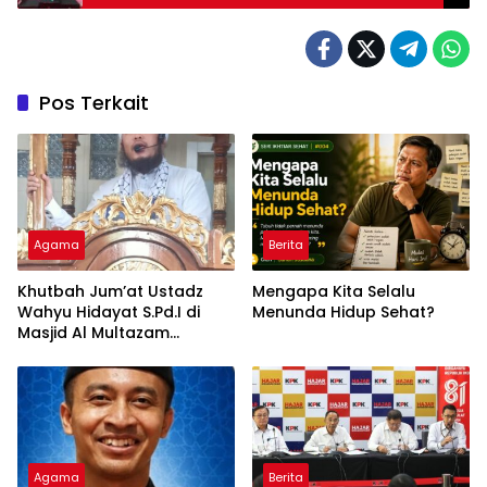
Pos Terkait
Agama
Berita
Khutbah Jum’at Ustadz
Mengapa Kita Selalu
Wahyu Hidayat S.Pd.I di
Menunda Hidup Sehat?
Masjid Al Multazam
Kalidoni : Dunia Adalah
Tempat Ujian
Agama
Berita