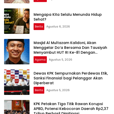
Mengapa Kita Selalu Menunda Hidup
Sehat?
Berita
Agustus 6, 2026
Masjid Al Multazam Kalidoni, Akan
Menggelar Do’a Bersama Dan Tausiyah
Menyambut HUT RI Ke-81 Dengan
Pembicara Ustadz Qoim Nur’aini M.Pd
Agama
Agustus 5, 2026
Dewas KPK Sempurnakan Perdewas Etik,
Sanksi Finansial bagi Pelanggar Akan
Diperberat
Berita
Agustus 5, 2026
KPK Petakan Tiga Titik Rawan Korupsi
APBD, Potensi Kebocoran Daerah Rp2,37
Triliun Berhasil Dimitigasi