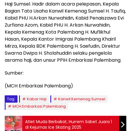
Haji Sumsel. Hadir dalam acara pelepasan, Kepala
Bagian Tata Usaha Kanwil Kemenag Sumsel H. Taufiq,
Kabid PHU H.Arkan Nurwahidin, Kabid Penaiszawa Evi
Zurfiana Azom, Kabid PHU H. Arkan Nurwahidin,
Kepala Kemenag Kota Palembang H. Muflikhul
Hasan, Kepala Kantor Imigrasi Palembang Khairil
Mirza, Kepala BDK Palembang H. Saefudin, Direktur
Swarna Dwipa H. Sholahuddin selaku pengelola
asrama haji, dan unsur PPIH Embarkasi Palembang.
Sumber:
(MCH Embarkasi Palembang)
Tag:
Kabar Haji
Kanwil Kemenag Sumsel
MCH Embarkasi Palembang
Atlet Muda Berbakat, Hurrem Sabet Juara 1
di Kejurnas Ice Skating 2025