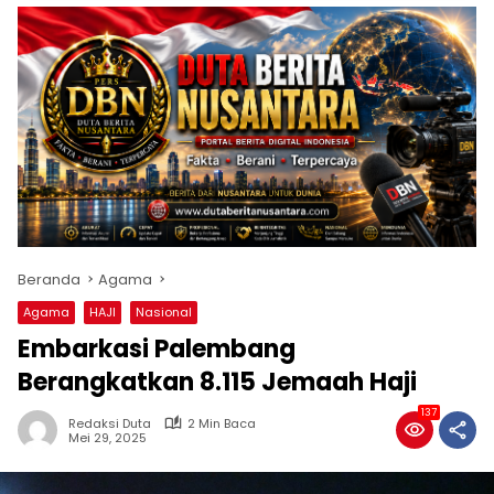
Beranda
Agama
Agama
HAJI
Nasional
Embarkasi Palembang
Berangkatkan 8.115 Jemaah Haji
137
Redaksi Duta
2 Min Baca
Mei 29, 2025