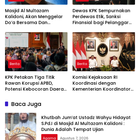
Masjid Al Multazam
Dewas KPK Sempurnakan
Kalidoni, Akan Menggelar
Perdewas Etik, Sanksi
Do’a Bersama Dan
Finansial bagi Pelanggar
Tausiyah Menyambut HUT
Akan Diperberat
RI Ke-81 Dengan
Pembicara Ustadz Qoim
Nur’aini M.Pd
Berita
Berita
KPK Petakan Tiga Titik
Komisi Kejaksaan RI
Rawan Korupsi APBD,
Koordinasi dengan
Potensi Kebocoran Daerah
Kementerian Koordinator
Rp2,37 Triliun Berhasil
Bidang Politik dan
Dimitigasi
Keamanan Terkait
Baca Juga
Pengawasan Penanganan
Perkara Dugaan Korupsi
Khutbah Jum’at Ustadz Wahyu Hidayat
dan TPPU Mantan
S.Pd.I di Masjid Al Multazam Kalidoni :
Jampidsus, FA
Dunia Adalah Tempat Ujian
Agama
Agustus 7, 2026