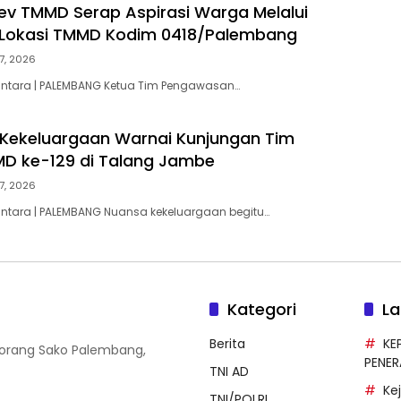
v TMMD Serap Aspirasi Warga Melalui
 Lokasi TMMD Kodim 0418/Palembang
7, 2026
antara | PALEMBANG Ketua Tim Pengawasan…
Kekeluargaan Warnai Kunjungan Tim
D ke-129 di Talang Jambe
7, 2026
antara | PALEMBANG Nuansa kekeluargaan begitu…
Kategori
La
Berita
KE
 Borang Sako Palembang,
PENE
TNI AD
Ke
TNI/POLRI