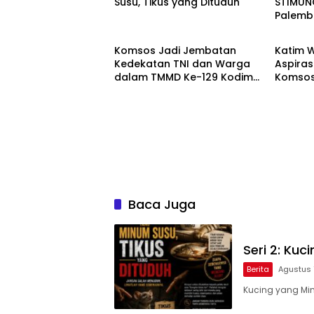
Susu, Tikus yang Dituduh
STIMUNO
Palem
Berita
Berita
Komsos Jadi Jembatan
Katim 
Kedekatan TNI dan Warga
Aspiras
dalam TMMD Ke-129 Kodim
Komsos
0418/Palembang
Kodim 
Baca Juga
Seri 2: Ku
Berita
Agustus 
Kucing yang Min