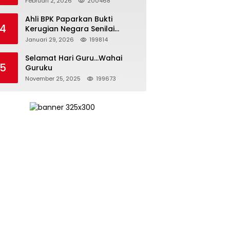
Februari 2, 2026
200468
Kepemimpinan yang
Bertanggung Jawab
Ahli BPK Paparkan Bukti
4
Kerugian Negara Senilai
Rp285 Triliun dalam
Januari 29, 2026
199814
Persidangan Korupsi PT
Pertamina
Selamat Hari Guru…Wahai
5
Guruku
November 25, 2025
199673