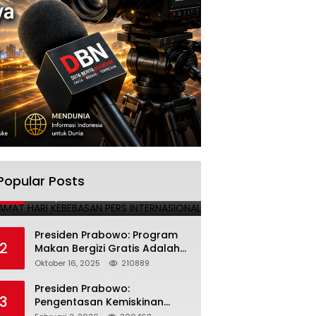
SELAMAT HARI KEBEBASAN PERS
Popular Posts
1
INTERNASIONAL
Mei 3, 2025
224691
Presiden Prabowo: Program
2
Makan Bergizi Gratis Adalah
Investasi untuk Masa Depan
Oktober 16, 2025
210889
Bangsa
Presiden Prabowo:
3
Pengentasan Kemiskinan
Butuh Persatuan dan