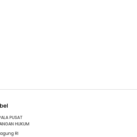
bel
PALA PUSAT
RANGAN HUKUM
jagung RI