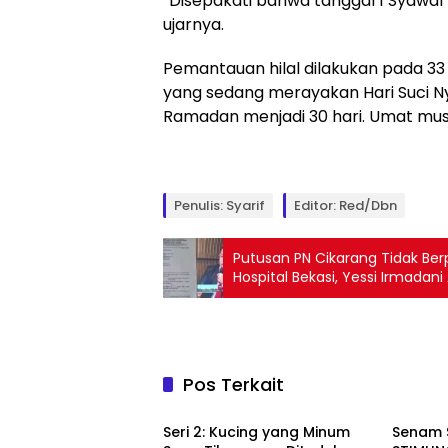
“Disepakati bahwa tanggal 1 Syawal 
ujarnya.
Pemantauan hilal dilakukan pada 33 l
yang sedang merayakan Hari Suci N
Ramadan menjadi 30 hari. Umat mus
Penulis: Syarif
Editor: Red/dbn
Putusan PN Cikarang Tidak Ber
Hospital Bekasi, Yessi Irmadani
Pos Terkait
Berita
Berita
Seri 2: Kucing yang Minum
Senam 