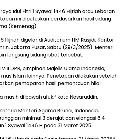
a Idul Fitri 1 Syawal 1446 Hijriah atau Lebaran
tapan ini diputuskan berdasarkan hasil sidang
gama (Kemenag).
Hijriah digelar di Auditorium HM Rasjidi, Kantor
n, Jakarta Pusat, Sabtu (29/3/2025). Menteri
 langsung sidang isbat tersebut.
i VIII DPR, pimpinan Majelis Ulama Indonesia,
rmas Islam lainnya. Penetapan dilakukan setelah
arkan pemaparan hasil pemantauan hilal.
nesia masih di bawah ufuk,” kata Nasaruddin.
kriteria Menteri Agama Brunei, Indonesia,
inggian minimal 3 derajat dan elongasi 6,4
 1 Syawal 1446 H pada 31 Maret 2025.