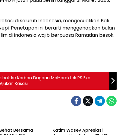
1446 H jatuh pada Senin tanggal 31 Maret 2025,”
okasi di seluruh Indonesia, mengecualikan Bali
yepi. Penetapan ini berarti menggenapkan bulan
lim di Indonesia wajib berpuasa Ramadan besok.
pihak ke Korban Dugaan Mal-praktek RS Eka
 Ajukan Kasasi
Berita
Sehat Bersama
Katim Wasev Apresiasi