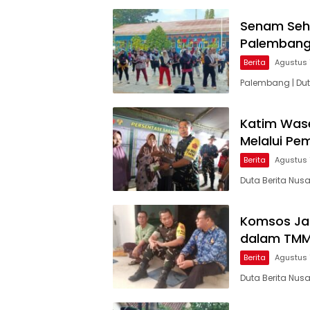
Senam Seh
Palemban
Berita
Agustus 
Palembang | Dut
Katim Wase
Melalui P
Berita
Agustus 
Duta Berita Nusa
Komsos Ja
dalam TMM
Berita
Agustus 
Duta Berita Nu