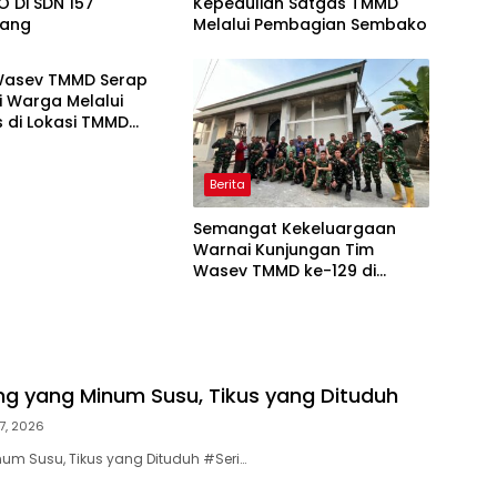
 Di SDN 157
Kepedulian Satgas TMMD
bang
Melalui Pembagian Sembako
Wasev TMMD Serap
i Warga Melalui
 di Lokasi TMMD
0418/Palembang
Berita
Semangat Kekeluargaan
Warnai Kunjungan Tim
Wasev TMMD ke-129 di
Talang Jambe
cing yang Minum Susu, Tikus yang Dituduh
7, 2026
um Susu, Tikus yang Dituduh #Seri…