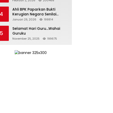
Februari 2, 2026
200468
Kepemimpinan yang
Bertanggung Jawab
Ahli BPK Paparkan Bukti
4
Kerugian Negara Senilai
Rp285 Triliun dalam
Januari 29, 2026
199814
Persidangan Korupsi PT
Pertamina
Selamat Hari Guru…Wahai
5
Guruku
November 25, 2025
199675