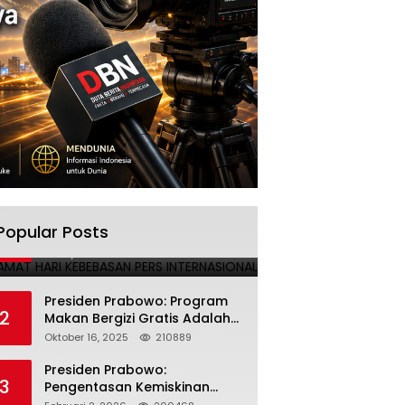
SELAMAT HARI KEBEBASAN PERS
Popular Posts
1
INTERNASIONAL
Mei 3, 2025
224691
Presiden Prabowo: Program
2
Makan Bergizi Gratis Adalah
Investasi untuk Masa Depan
Oktober 16, 2025
210889
Bangsa
Presiden Prabowo:
3
Pengentasan Kemiskinan
Butuh Persatuan dan