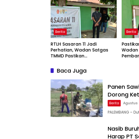
Berita
Berita
RTLH Sasaran 11 Jadi
Pastika
Perhatian, Wadan Satgas
Wadan 
TMMD Pastikan
Pemban
Pembangunan Berjalan
Bapak 
Sesuai Target
Baca Juga
Panen Saw
Dorong Ke
Berita
Agustus 
PALEMBANG – Dut
Nasib Buru
Harap PT S