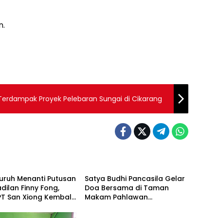
n.
Terdampak Proyek Pelebaran Sungai di Cikarang
Berita
uruh Menanti Putusan
Satya Budhi Pancasila Gelar
dilan Finny Fong,
Doa Bersama di Taman
T San Xiong Kembali
Makam Pahlawan
Berita
rasi
Margarana Tabanan