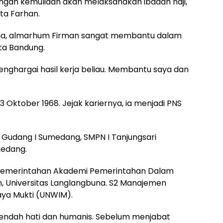
engan kemuliaan akan melaksanakan ibadah haji,
ta Farhan.
rja, almarhum Firman sangat membantu dalam
ta Bandung.
enghargai hasil kerja beliau. Membantu saya dan
3 Oktober 1968. Jejak kariernya, ia menjadi PNS
Gudang I Sumedang, SMPN I Tanjungsari
medang.
u Pemerintahan Akademi Pemerintahan Dalam
n, Universitas Langlangbuna. S2 Manajemen
aya Mukti (UNWIM).
rendah hati dan humanis. Sebelum menjabat