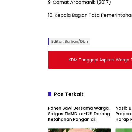
9. Camat Arcamanik (2017)
10. Kepala Bagian Tata Pemerintaha
Editor: Burhan/Dbn
KDM Tanggapi Aspirasi Warga 
Pos Terkait
Berita
Berita
Panen Sawi Bersama Warga,
Nasib B
Satgas TMMD ke-129 Dorong
Prapera
Ketahanan Pangan di
Harap P
Palembang
Berope