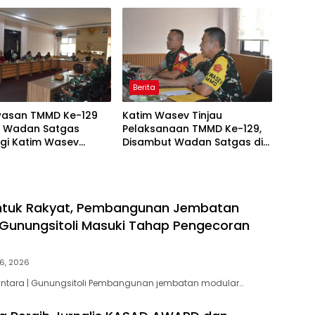
si Kegiatan TNI
Berita
asan TMMD Ke-129
Katim Wasev Tinjau
i, Wadan Satgas
Pelaksanaan TMMD Ke-129,
gi Katim Wasev
Disambut Wadan Satgas di
Lokasi Kegiatan
Makodim
untuk Rakyat, Pembangunan Jembatan
 Gunungsitoli Masuki Tahap Pengecoran
6, 2026
santara | Gunungsitoli Pembangunan jembatan modular…