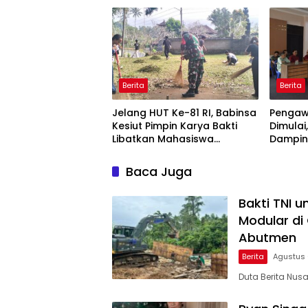
Abutmen
Publika
Berita
Berita
Jelang HUT Ke-81 RI, Babinsa
Pengaw
Kesiut Pimpin Karya Bakti
Dimula
Libatkan Mahasiswa
Dampin
Universitas Udayana
Tinjau 
Baca Juga
Bakti TNI 
Modular di
Abutmen
Berita
Agustus 
Duta Berita Nu