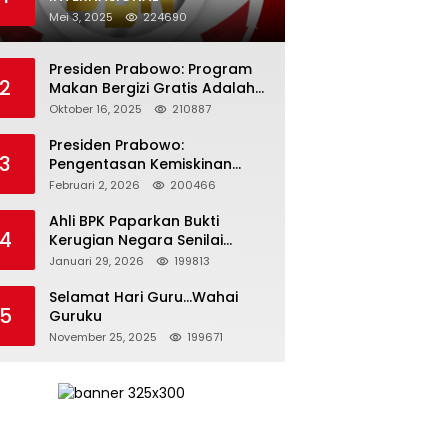
Mei 3, 2025
224690
Presiden Prabowo: Program
2
Makan Bergizi Gratis Adalah
Investasi untuk Masa Depan
Oktober 16, 2025
210887
Bangsa
Presiden Prabowo:
3
Pengentasan Kemiskinan
Butuh Persatuan dan
Februari 2, 2026
200466
Kepemimpinan yang
Bertanggung Jawab
Ahli BPK Paparkan Bukti
4
Kerugian Negara Senilai
Rp285 Triliun dalam
Januari 29, 2026
199813
Persidangan Korupsi PT
Pertamina
Selamat Hari Guru…Wahai
5
Guruku
November 25, 2025
199671