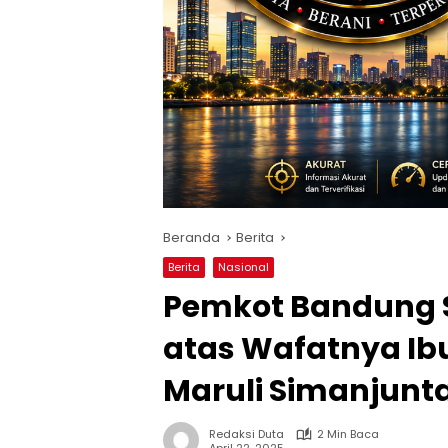
Beranda
Berita
Berita
Nasional
Pemkot Bandung 
atas Wafatnya Ib
Maruli Simanjunt
Redaksi Duta
2 Min Baca
April 22, 2025