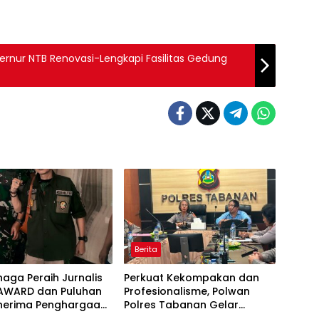
bernur NTB Renovasi-Lengkapi Fasilitas Gedung
Berita
naga Peraih Jurnalis
Perkuat Kekompakan dan
AWARD dan Puluhan
Profesionalisme, Polwan
enerima Penghargaan
Polres Tabanan Gelar
ak Media Aktif
Pertemuan Rutin