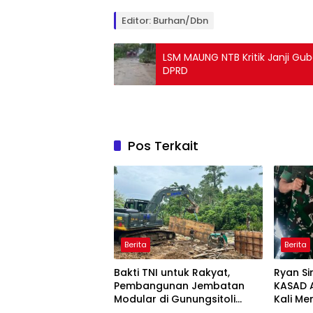
Editor: Burhan/Dbn
LSM MAUNG NTB Kritik Janji Gu
DPRD
Pos Terkait
Berita
Berita
Bakti TNI untuk Rakyat,
Ryan Si
Pembangunan Jembatan
KASAD 
Modular di Gunungsitoli
Kali M
Masuki Tahap Pengecoran
Ajak Aw