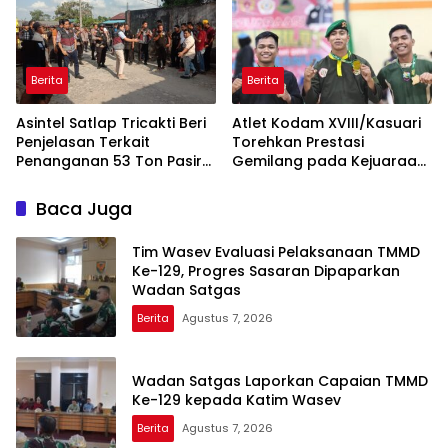
terhadap Perkembangan
Situasi
Berita
Berita
Asintel Satlap Tricakti Beri
Atlet Kodam XVIII/Kasuari
Penjelasan Terkait
Torehkan Prestasi
Penanganan 53 Ton Pasir
Gemilang pada Kejuaraan
Timah di Air Merbau
Pencak Silat Piala
Gubernur Papua Barat
Baca Juga
Daya 2026
Tim Wasev Evaluasi Pelaksanaan TMMD
Ke-129, Progres Sasaran Dipaparkan
Wadan Satgas
Berita
Agustus 7, 2026
Wadan Satgas Laporkan Capaian TMMD
Ke-129 kepada Katim Wasev
Berita
Agustus 7, 2026