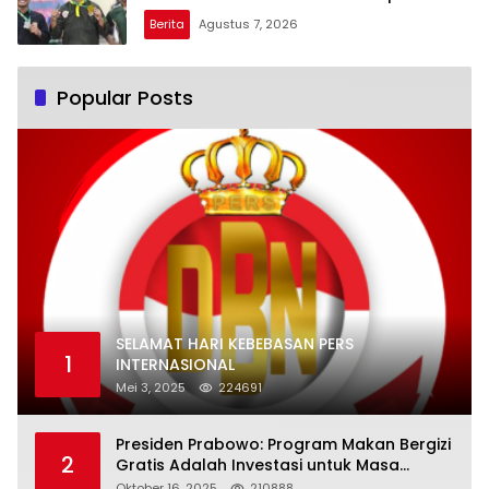
Daya 2026
Berita
Agustus 7, 2026
Popular Posts
SELAMAT HARI KEBEBASAN PERS
1
INTERNASIONAL
Mei 3, 2025
224691
Presiden Prabowo: Program Makan Bergizi
2
Gratis Adalah Investasi untuk Masa
Depan Bangsa
Oktober 16, 2025
210888