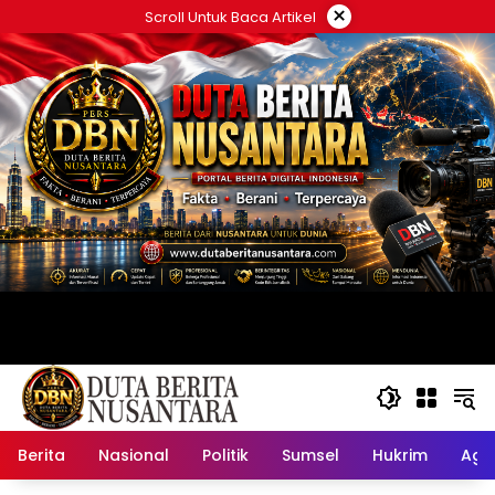
Langsung
×
Scroll Untuk Baca Artikel
ke
konten
Berita
Nasional
Politik
Sumsel
Hukrim
Ag