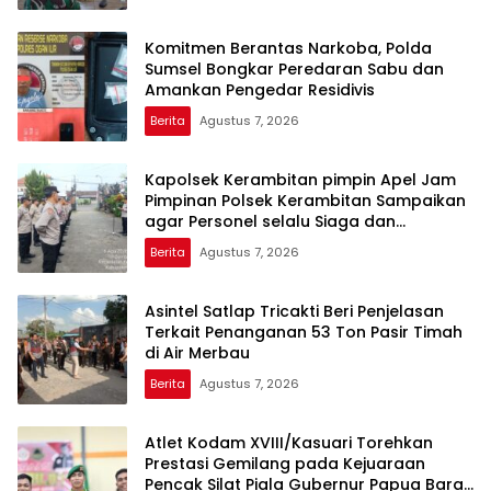
Komitmen Berantas Narkoba, Polda
Sumsel Bongkar Peredaran Sabu dan
Amankan Pengedar Residivis
Berita
Agustus 7, 2026
Kapolsek Kerambitan pimpin Apel Jam
Pimpinan Polsek Kerambitan Sampaikan
agar Personel selalu Siaga dan
Tanggap terhadap Perkembangan
Berita
Agustus 7, 2026
Situasi
Asintel Satlap Tricakti Beri Penjelasan
Terkait Penanganan 53 Ton Pasir Timah
di Air Merbau
Berita
Agustus 7, 2026
Atlet Kodam XVIII/Kasuari Torehkan
Prestasi Gemilang pada Kejuaraan
Pencak Silat Piala Gubernur Papua Barat