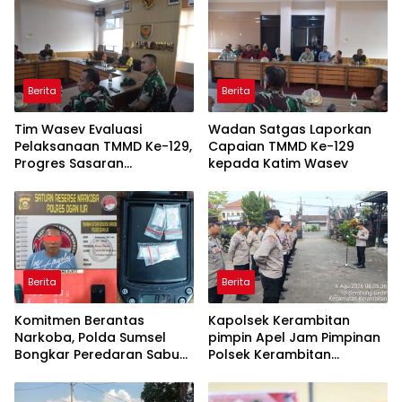
Berita
Berita
Tim Wasev Evaluasi
Wadan Satgas Laporkan
Pelaksanaan TMMD Ke-129,
Capaian TMMD Ke-129
Progres Sasaran
kepada Katim Wasev
Dipaparkan Wadan Satgas
Berita
Berita
Komitmen Berantas
Kapolsek Kerambitan
Narkoba, Polda Sumsel
pimpin Apel Jam Pimpinan
Bongkar Peredaran Sabu
Polsek Kerambitan
dan Amankan Pengedar
Sampaikan agar Personel
Residivis
selalu Siaga dan Tanggap