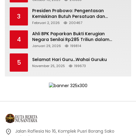
Presiden Prabowo: Pengentasan
3
Kemiskinan Butuh Persatuan dan
Kepemimpinan yang Bertanggung Jawab
Februari 2, 2026
200467
Ahli BPK Paparkan Bukti Kerugian
4
Negara Senilai Rp285 Triliun dalam
Persidangan Korupsi PT Pertamina
Januari 29, 2026
199814
Selamat Hari Guru…Wahai Guruku
5
November 25, 2025
199673
Jalan Raflesia No 16, Komplek Pusri Borang Sako