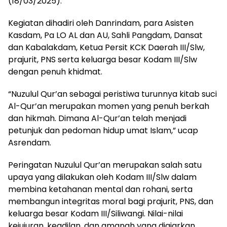
(18/03/2025).
Kegiatan dihadiri oleh Danrindam, para Asisten
Kasdam, Pa LO AL dan AU, Sahli Pangdam, Dansat
dan Kabalakdam, Ketua Persit KCK Daerah III/Slw,
prajurit, PNS serta keluarga besar Kodam III/Slw
dengan penuh khidmat.
“Nuzulul Qur’an sebagai peristiwa turunnya kitab suci
Al-Qur’an merupakan momen yang penuh berkah
dan hikmah. Dimana Al-Qur’an telah menjadi
petunjuk dan pedoman hidup umat Islam,” ucap
Asrendam.
Peringatan Nuzulul Qur’an merupakan salah satu
upaya yang dilakukan oleh Kodam III/Slw dalam
membina ketahanan mental dan rohani, serta
membangun integritas moral bagi prajurit, PNS, dan
keluarga besar Kodam III/Siliwangi. Nilai-nilai
kejujuran, keadilan, dan amanah yang diajarkan