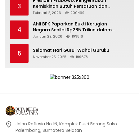
Presiden Prabowo: Pengentasan
3
Kemiskinan Butuh Persatuan dan
Kepemimpinan yang Bertanggung Jawab
Februari 2, 2026
200469
Ahli BPK Paparkan Bukti Kerugian
4
Negara Senilai Rp285 Triliun dalam
Persidangan Korupsi PT Pertamina
Januari 29, 2026
199816
Selamat Hari Guru…Wahai Guruku
5
November 25, 2025
199678
Jalan Raflesia No 16, Komplek Pusri Borang Sako
Palembang, Sumatera Selatan