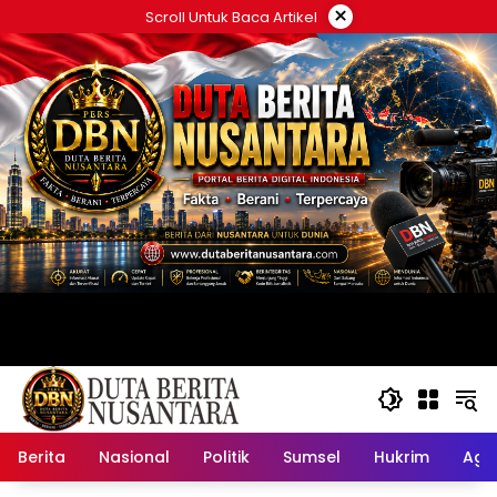
Langsung
×
Scroll Untuk Baca Artikel
ke
konten
Berita
Nasional
Politik
Sumsel
Hukrim
Ag