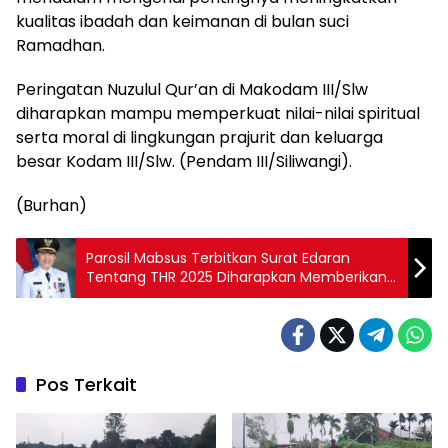
kualitas ibadah dan keimanan di bulan suci
Ramadhan.
Peringatan Nuzulul Qur’an di Makodam III/Slw
diharapkan mampu memperkuat nilai-nilai spiritual
serta moral di lingkungan prajurit dan keluarga
besar Kodam III/Slw. (Pendam III/Siliwangi).
(Burhan)
Parosil Mabsus Terbitkan Surat Edaran
Tentang THR 2025 Diharapkan Memberikan
Manfaat Ekonomi Bagi Masyarakat.
Pos Terkait