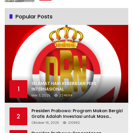
Popular Posts
SELAMAT HARI KEBEBASAN PERS
1
INTERNASIONAL
Mei 3, 2025
224694
Presiden Prabowo: Program Makan Bergizi
2
Gratis Adalah Investasi untuk Masa
Depan Bangsa
Oktober 16, 2025
210892