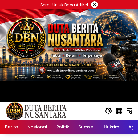
Langsung
×
Scroll Untuk Baca Artikel
ke
konten
Berita
Nasional
Politik
Sumsel
Hukrim
Ag