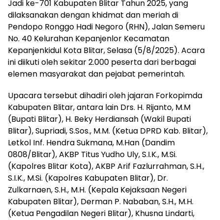
Jadi ke-701 Kabupaten Blitar Tahun 2025, yang
dilaksanakan dengan khidmat dan meriah di
Pendopo Ronggo Hadi Negoro (RHN), Jalan Semeru
No. 40 Kelurahan Kepanjenlor Kecamatan
Kepanjenkidul Kota Blitar, Selasa (5/8/2025). Acara
ini diikuti oleh sekitar 2.000 peserta dari berbagai
elemen masyarakat dan pejabat pemerintah.
Upacara tersebut dihadiri oleh jajaran Forkopimda
Kabupaten Blitar, antara lain Drs. H. Rijanto, M.M
(Bupati Blitar), H. Beky Herdiansah (Wakil Bupati
Blitar), Supriadi, S.Sos., M.M. (Ketua DPRD Kab. Blitar),
Letkol Inf. Hendra Sukmana, M.Han (Dandim
0808/Blitar), AKBP Titus Yudho Uly, S.I.K., M.Si.
(Kapolres Blitar Kota), AKBP Arif Fazlurrahman, S.H.,
S.I.K., M.Si. (Kapolres Kabupaten Blitar), Dr.
Zulkarnaen, S.H., M.H. (Kepala Kejaksaan Negeri
Kabupaten Blitar), Derman P. Nababan, S.H., M.H.
(Ketua Pengadilan Negeri Blitar), Khusna Lindarti,