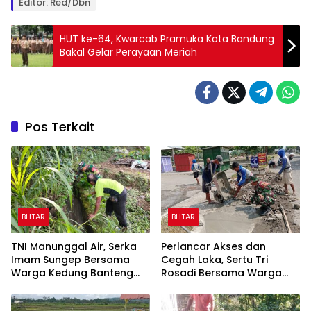
Editor: Red/Dbn
HUT ke-64, Kwarcab Pramuka Kota Bandung
Bakal Gelar Perayaan Meriah
Pos Terkait
BLITAR
BLITAR
TNI Manunggal Air, Serka
Perlancar Akses dan
Imam Sungep Bersama
Cegah Laka, Sertu Tri
Warga Kedung Banteng
Rosadi Bersama Warga
Gotong Royong Bersihkan
Kebonduren Gotong
Irigasi
Royong Perbaiki Jalan