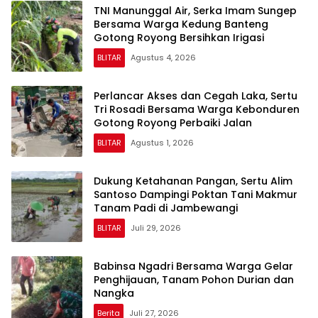
TNI Manunggal Air, Serka Imam Sungep
Bersama Warga Kedung Banteng
Gotong Royong Bersihkan Irigasi
BLITAR
Agustus 4, 2026
Perlancar Akses dan Cegah Laka, Sertu
Tri Rosadi Bersama Warga Kebonduren
Gotong Royong Perbaiki Jalan
BLITAR
Agustus 1, 2026
Dukung Ketahanan Pangan, Sertu Alim
Santoso Dampingi Poktan Tani Makmur
Tanam Padi di Jambewangi
BLITAR
Juli 29, 2026
Babinsa Ngadri Bersama Warga Gelar
Penghijauan, Tanam Pohon Durian dan
Nangka
Berita
Juli 27, 2026