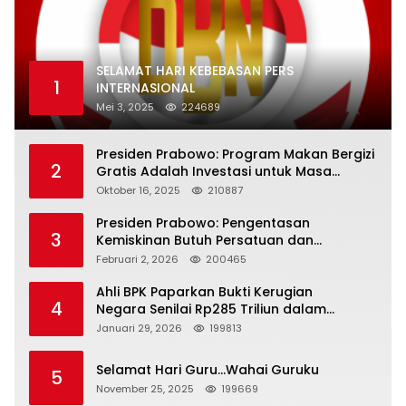
SELAMAT HARI KEBEBASAN PERS
1
INTERNASIONAL
Mei 3, 2025
224689
Presiden Prabowo: Program Makan Bergizi
2
Gratis Adalah Investasi untuk Masa
Depan Bangsa
Oktober 16, 2025
210887
Presiden Prabowo: Pengentasan
3
Kemiskinan Butuh Persatuan dan
Kepemimpinan yang Bertanggung Jawab
Februari 2, 2026
200465
Ahli BPK Paparkan Bukti Kerugian
4
Negara Senilai Rp285 Triliun dalam
Persidangan Korupsi PT Pertamina
Januari 29, 2026
199813
Selamat Hari Guru…Wahai Guruku
5
November 25, 2025
199669