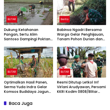
BLITAR
Berita
Dukung Ketahanan
Babinsa Ngadri Bersama
Pangan, Sertu Alim
Warga Gelar Penghijauan,
Santoso Dampingi Poktan
Tanam Pohon Durian dan
Tani Makmur Tanam Padi
Nangka
di Jambewangi
BLITAR
BLITAR
Optimalkan Hasil Panen,
Resmi Ditutup Letkol Inf
Serma Yuda Indra Gelar
Virlani Arudyawan, Persami
Komsos Budidaya Jagung
KKRI Kodim 0808/Blitar
Bersama Poktan Margo
Sukses Cetak Generasi
Utomo
Berkarakter
Baca Juga