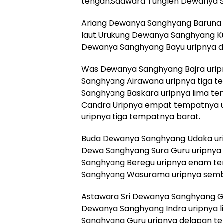
tengah.Sadwara Tungleh Dewanya Sa
Ariang Dewanya Sanghyang Baruna 
laut.Urukung Dewanya Sanghyang Ku
Dewanya Sanghyang Bayu uripnya 
Was Dewanya Sanghyang Bajra urip
Sanghyang Airawana uripnya tiga 
Sanghyang Baskara uripnya lima t
Candra Uripnya empat tempatnya 
uripnya tiga tempatnya barat.
Buda Dewanya Sanghyang Udaka uri
Dewa Sanghyang Sura Guru uripnya
Sanghyang Beregu uripnya enam tem
Sanghyang Wasurama uripnya sembi
Astawara Sri Dewanya Sanghyang Gir
Dewanya Sanghyang Indra uripnya 
Sanghyang Guru uripnya delapan 