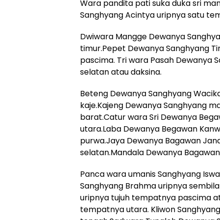
Wara pandita pati suka duka sri m
Sanghyang Acintya uripnya satu te
Dwiwara Mangge Dewanya Sanghyan
timur.Pepet Dewanya Sanghyang Tim
pascima. Tri wara Pasah Dewanya 
selatan atau daksina.
Beteng Dewanya Sanghyang Wacika
kaje.Kajeng Dewanya Sanghyang ma
barat.Catur wara Sri Dewanya Beg
utara.Laba Dewanya Begawan Kanwa 
purwa.Jaya Dewanya Bagawan Janak
selatan.Mandala Dewanya Bagawan 
Panca wara umanis Sanghyang Iswar
Sanghyang Brahma uripnya sembil
uripnya tujuh tempatnya pascima 
tempatnya utara. Kliwon Sanghyan