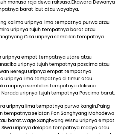
anuh manusa raja dewa raksasa.Ekawara Dewanya
mpatnya barat laut atau wayabya.
g Kalima uripnya lima tempatnya purwa atau
ira uripnya tujuh tempatnya barat atau
Sanghyang Cika uripnya sembilan tempatnya
 uripnya empat tempatnya utare atau
nacika uripnya tujuh tempatnya pascima atau
awan Beregu uripnya empat tempatnya
uripnya lima tempatnya di timur atau
a uripnya sembilan tempatnya daksina
Narada uripnya tujuh tempatnya Pascima barat.
a uripnya lima tempatnya purwa kangin.Paing
an tempatnya selatan.Pon Sanghyang Mahadewa
atau barat.Wage Sanghyang Wisnu uripnya empat
g Siwa uripnya delapan tempatnya madya atau