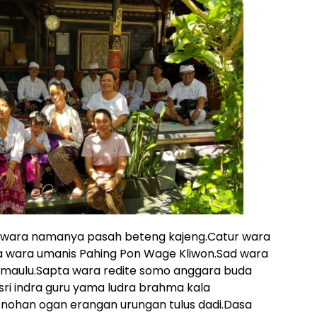
wara namanya pasah beteng kajeng.Catur wara
a wara umanis Pahing Pon Wage Kliwon.Sad wara
s maulu.Sapta wara redite somo anggara buda
sri indra guru yama ludra brahma kala
 nohan ogan erangan urungan tulus dadi.Dasa