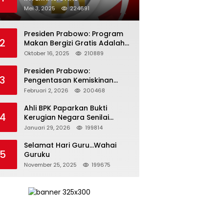
Mei 3, 2025
224691
Presiden Prabowo: Program
2
Makan Bergizi Gratis Adalah
Investasi untuk Masa Depan
Oktober 16, 2025
210889
Bangsa
Presiden Prabowo:
3
Pengentasan Kemiskinan
Butuh Persatuan dan
Februari 2, 2026
200468
Kepemimpinan yang
Bertanggung Jawab
Ahli BPK Paparkan Bukti
4
Kerugian Negara Senilai
Rp285 Triliun dalam
Januari 29, 2026
199814
Persidangan Korupsi PT
Pertamina
Selamat Hari Guru…Wahai
5
Guruku
November 25, 2025
199675