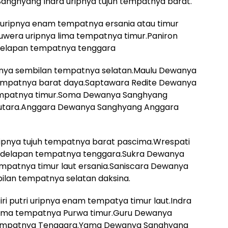
nghyang Indra uripnya tujuh tempatnya barat.
uripnya enam tempatnya ersania atau timur
wera uripnya lima tempatnya timur.Paniron
delapan tempatnya tenggara
nya sembilan tempatnya selatan.Maulu Dewanya
tempatnya barat daya.Saptawara Redite Dewanya
empatnya timur.Soma Dewanya Sanghyang
utara.Anggara Dewanya Sanghyang Anggara
pnya tujuh tempatnya barat pascima.Wrespati
 delapan tempatnya tenggara.Sukra Dewanya
patnya timur laut ersania.Saniscara Dewanya
lan tempatnya selatan daksina.
i putri uripnya enam tempatya timur laut.Indra
lima tempatnya Purwa timur.Guru Dewanya
tempatnya Tenggara.Yama Dewanya Sanghyang