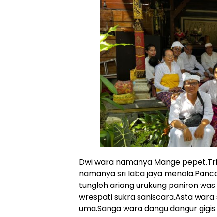
Dwi wara namanya Mange pepet.Tri
namanya sri laba jaya menala.Panc
tungleh ariang urukung paniron wa
wrespati sukra saniscara.Asta wara 
uma.Sanga wara dangu dangur gigis