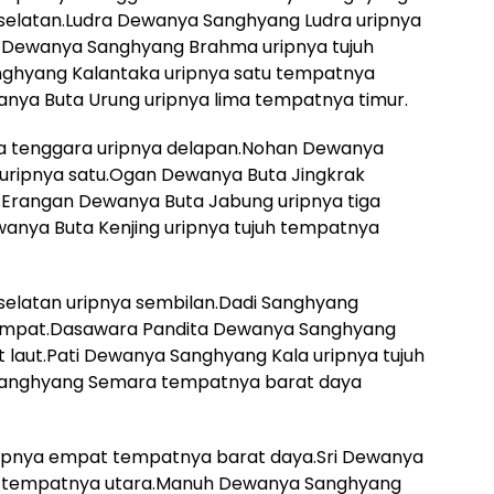
selatan.Ludra Dewanya Sanghyang Ludra uripnya
 Dewanya Sanghyang Brahma uripnya tujuh
ghyang Kalantaka uripnya satu tempatnya
nya Buta Urung uripnya lima tempatnya timur.
ya tenggara uripnya delapan.Nohan Dewanya
 uripnya satu.Ogan Dewanya Buta Jingkrak
Erangan Dewanya Buta Jabung uripnya tiga
nya Buta Kenjing uripnya tujuh tempatnya
selatan uripnya sembilan.Dadi Sanghyang
empat.Dasawara Pandita Dewanya Sanghyang
 laut.Pati Dewanya Sanghyang Kala uripnya tujuh
anghyang Semara tempatnya barat daya
ipnya empat tempatnya barat daya.Sri Dewanya
m tempatnya utara.Manuh Dewanya Sanghyang