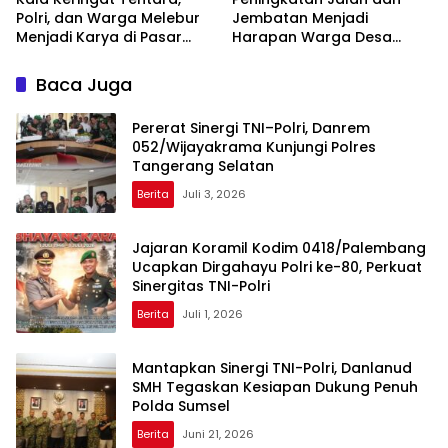
Polri, dan Warga Melebur
Jembatan Menjadi
Menjadi Karya di Pasar
Harapan Warga Desa
Rawa
Pasar Rawa Membuka
Lembaran Baru dan Rezeki
Baca Juga
Baru
Pererat Sinergi TNI–Polri, Danrem
052/Wijayakrama Kunjungi Polres
Tangerang Selatan
Berita
Juli 3, 2026
Jajaran Koramil Kodim 0418/Palembang
Ucapkan Dirgahayu Polri ke-80, Perkuat
Sinergitas TNI-Polri
Berita
Juli 1, 2026
Mantapkan Sinergi TNI-Polri, Danlanud
SMH Tegaskan Kesiapan Dukung Penuh
Polda Sumsel
Berita
Juni 21, 2026