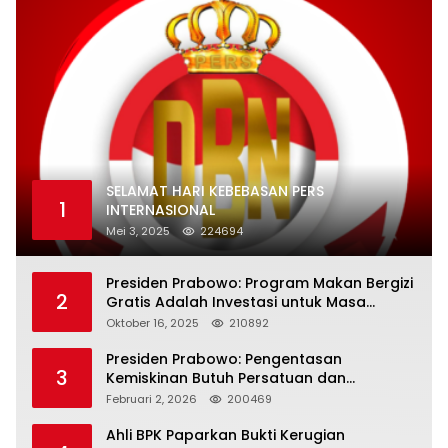
SELAMAT HARI KEBEBASAN PERS
1
INTERNASIONAL
Mei 3, 2025
224694
Presiden Prabowo: Program Makan Bergizi
2
Gratis Adalah Investasi untuk Masa
Depan Bangsa
Oktober 16, 2025
210892
Presiden Prabowo: Pengentasan
3
Kemiskinan Butuh Persatuan dan
Kepemimpinan yang Bertanggung Jawab
Februari 2, 2026
200469
Ahli BPK Paparkan Bukti Kerugian