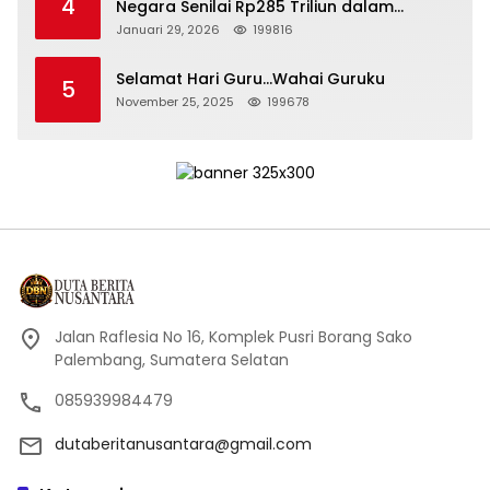
4
Negara Senilai Rp285 Triliun dalam
Persidangan Korupsi PT Pertamina
Januari 29, 2026
199816
Selamat Hari Guru…Wahai Guruku
5
November 25, 2025
199678
Jalan Raflesia No 16, Komplek Pusri Borang Sako
Palembang, Sumatera Selatan
085939984479
dutaberitanusantara@gmail.com