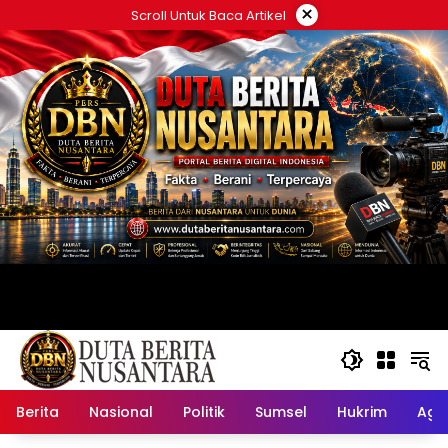
Langsung
×
Scroll Untuk Baca Artikel
ke
konten
Berita
Nasional
Politik
Sumsel
Hukrim
Ag