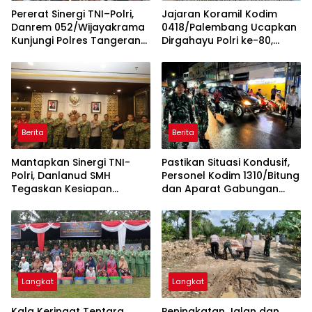
Pererat Sinergi TNI–Polri,
Jajaran Koramil Kodim
Danrem 052/Wijayakrama
0418/Palembang Ucapkan
Kunjungi Polres Tangerang
Dirgahayu Polri ke-80,
Selatan
Perkuat Sinergitas TNI-Polri
Berita
Berita
Mantapkan Sinergi TNI-
Pastikan Situasi Kondusif,
Polri, Danlanud SMH
Personel Kodim 1310/Bitung
Tegaskan Kesiapan
dan Aparat Gabungan
Dukung Penuh Polda
Dikerahkan Amankan
Sumsel
Malam Takbiran dan
Sholat Idul Adha 1447 H
Langkat
Langkat
Kala Keringat Tentara,
Peningkatan Jalan dan