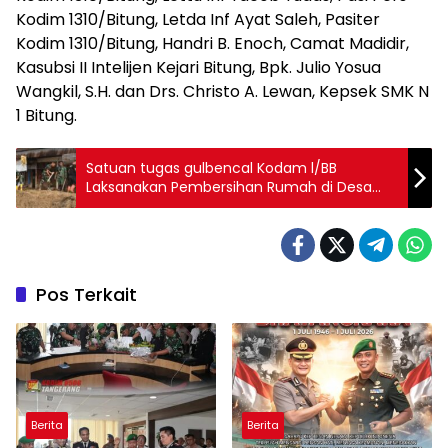
Kodim 1310/Bitung, Letda Inf Ayat Saleh, Pasiter
Kodim 1310/Bitung, Handri B. Enoch, Camat Madidir,
Kasubsi II Intelijen Kejari Bitung, Bpk. Julio Yosua
Wangkil, S.H. dan Drs. Christo A. Lewan, Kepsek SMK N
1 Bitung.
Satuan tugas gulbencal Kodam l/BB
Laksanakan Pembersihan Rumah di Desa
Garoga
Pos Terkait
Berita
Berita