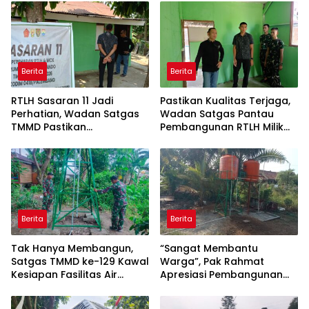
Berita
Berita
RTLH Sasaran 11 Jadi
Pastikan Kualitas Terjaga,
Perhatian, Wadan Satgas
Wadan Satgas Pantau
TMMD Pastikan
Pembangunan RTLH Milik
Pembangunan Berjalan
Bapak Fernando
Sesuai Target
Berita
Berita
Tak Hanya Membangun,
“Sangat Membantu
Satgas TMMD ke-129 Kawal
Warga”, Pak Rahmat
Kesiapan Fasilitas Air
Apresiasi Pembangunan
Bersih
Sumur Bor TMMD ke-129