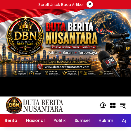
Langsung
×
Scroll Untuk Baca Artikel
ke
konten
Berita
Nasional
Politik
Sumsel
Hukrim
Ag