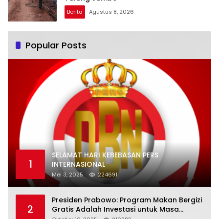
Berita
Agustus 8, 2026
Popular Posts
SELAMAT HARI KEBEBASAN PERS
1
INTERNASIONAL
Mei 3, 2025
224691
Presiden Prabowo: Program Makan Bergizi
2
Gratis Adalah Investasi untuk Masa
Depan Bangsa