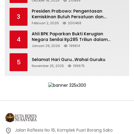
Oktober 16, 2025
210889
Presiden Prabowo: Pengentasan
3
Kemiskinan Butuh Persatuan dan
Kepemimpinan yang Bertanggung Jawab
Februari 2, 2026
200468
Ahli BPK Paparkan Bukti Kerugian
4
Negara Senilai Rp285 Triliun dalam
Persidangan Korupsi PT Pertamina
Januari 29, 2026
199814
Selamat Hari Guru…Wahai Guruku
5
November 25, 2025
199675
Jalan Raflesia No 16, Komplek Pusri Borang Sako