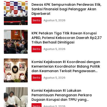
Dewas KPK Sempurnakan Perdewas Etik,
Sanksi Finansial bagi Pelanggar Akan
Diperberat
Berita
Agustus 5, 2026
KPK Petakan Tiga Titik Rawan Korupsi
APBD, Potensi Kebocoran Daerah Rp2,37
Triliun Berhasil Dimitigasi
Berita
Agustus 5, 2026
Komisi Kejaksaan RI Koordinasi dengan
Kementerian Koordinator Bidang Politik
dan Keamanan Terkait Pengawasan
Penanganan Perkara Dugaan Korupsi
Berita
Agustus 5, 2026
dan TPPU Mantan Jampidsus, FA
Komisi Kejaksaan RI Lakukan
Pemantauan Penanganan Perkara
Dugaan Korupsi dan TPPU yang
Melibatkan Mantan Jampidsus, FA di
Berita
Agustus 5, 2026