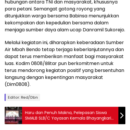
hubungan antara TNI dan masyarakat, khususnya
para petani. Semangat gotong royong yang
ditunjukkan warga bersama Babinsa menunjukkan
kekompakan dan kepedulian bersama dalam
menjaga sumber daya alam ucap Danramil Sukorejo.
Melalui kegiatan ini, diharapkan keberadaan Sumber
Air Mbah Bendo tetap terjaga keberlanjutannya dan
dapat terus memberikan manfaat bagi masyarakat
luas. Kodim 0808/Blitar pun berkomitmen untuk
terus mendorong kegiatan positif yang bersentuhan
langsung dengan kepentingan masyarakat
(Dim0808).
Editor: Red/Dbn
Haru dan Penuh Makna, Pelepasan Siswa
SMALB SLB/C Yayasan Kemala Bhayangkari
Tabanan Jadi Momentum Cinta dan
Apresiasi