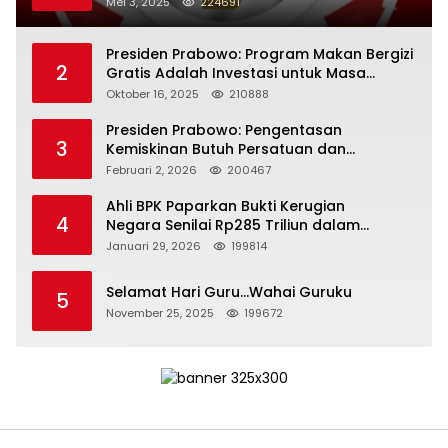
Mei 3, 2025
224691
Presiden Prabowo: Program Makan Bergizi
2
Gratis Adalah Investasi untuk Masa
Depan Bangsa
Oktober 16, 2025
210888
Presiden Prabowo: Pengentasan
3
Kemiskinan Butuh Persatuan dan
Kepemimpinan yang Bertanggung Jawab
Februari 2, 2026
200467
Ahli BPK Paparkan Bukti Kerugian
4
Negara Senilai Rp285 Triliun dalam
Persidangan Korupsi PT Pertamina
Januari 29, 2026
199814
Selamat Hari Guru…Wahai Guruku
5
November 25, 2025
199672