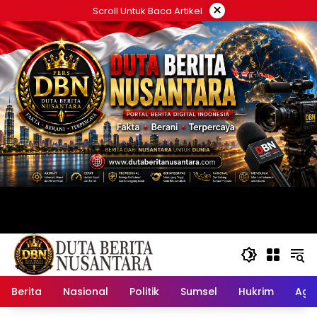
Langsung
×
Scroll Untuk Baca Artikel
ke
konten
Berita
Nasional
Politik
Sumsel
Hukrim
Ag