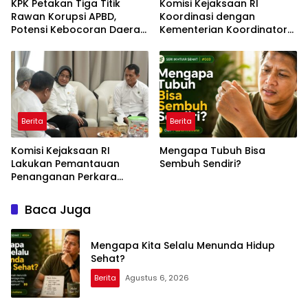
KPK Petakan Tiga Titik
Komisi Kejaksaan RI
Rawan Korupsi APBD,
Koordinasi dengan
Potensi Kebocoran Daerah
Kementerian Koordinator
Rp2,37 Triliun Berhasil
Bidang Politik dan
Dimitigasi
Keamanan Terkait
Pengawasan Penanganan
Perkara Dugaan Korupsi
dan TPPU Mantan
Jampidsus, FA
Berita
Berita
Komisi Kejaksaan RI
Mengapa Tubuh Bisa
Lakukan Pemantauan
Sembuh Sendiri?
Penanganan Perkara
Dugaan Korupsi dan TPPU
yang Melibatkan Mantan
Baca Juga
Jampidsus, FA di
Kejaksaan Agung
Mengapa Kita Selalu Menunda Hidup
Sehat?
Berita
Agustus 6, 2026