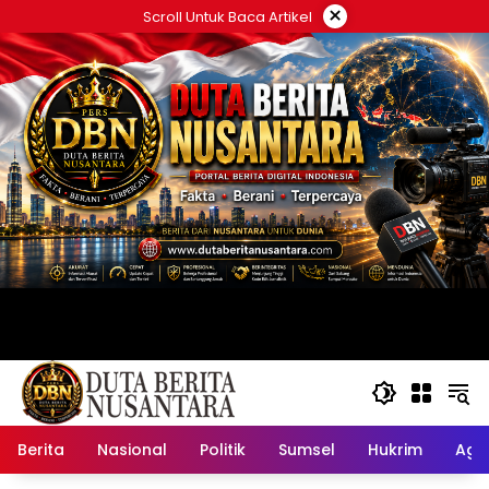
Langsung
×
Scroll Untuk Baca Artikel
ke
konten
Berita
Nasional
Politik
Sumsel
Hukrim
Ag