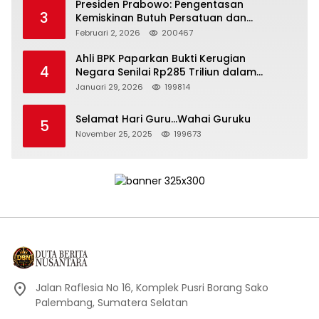
Presiden Prabowo: Pengentasan
3
Kemiskinan Butuh Persatuan dan
Kepemimpinan yang Bertanggung Jawab
Februari 2, 2026
200467
Ahli BPK Paparkan Bukti Kerugian
4
Negara Senilai Rp285 Triliun dalam
Persidangan Korupsi PT Pertamina
Januari 29, 2026
199814
Selamat Hari Guru…Wahai Guruku
5
November 25, 2025
199673
Jalan Raflesia No 16, Komplek Pusri Borang Sako
Palembang, Sumatera Selatan