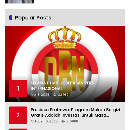
Popular Posts
SELAMAT HARI KEBEBASAN PERS
1
INTERNASIONAL
Mei 3, 2025
224691
Presiden Prabowo: Program Makan Bergizi
2
Gratis Adalah Investasi untuk Masa
Depan Bangsa
Oktober 16, 2025
210888