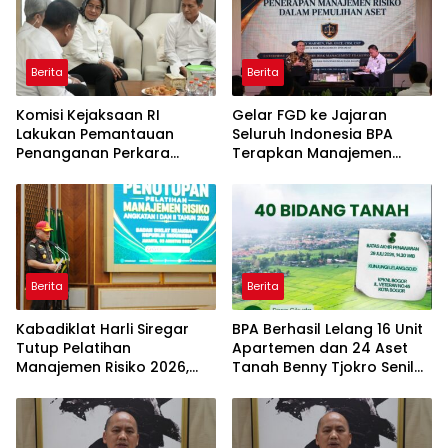
Berita
Berita
Komisi Kejaksaan RI
Gelar FGD ke Jajaran
Lakukan Pemantauan
Seluruh Indonesia BPA
Penanganan Perkara
Terapkan Manajemen
Dugaan Korupsi dan TPPU
Risiko Pemulihan Aset
yang Melibatkan Mantan
Terintegrasi dan
Jampidsus, FA di
Pemanfaatan AI
Kejaksaan Agung
Berita
Berita
Kabadiklat Harli Siregar
BPA Berhasil Lelang 16 Unit
Tutup Pelatihan
Apartemen dan 24 Aset
Manajemen Risiko 2026,
Tanah Benny Tjokro Senilai
Instruksikan Alumni Jadi
Total Rp129,15 Miliar
Agen Perubahan di Seluruh
Satker Kejaksaan