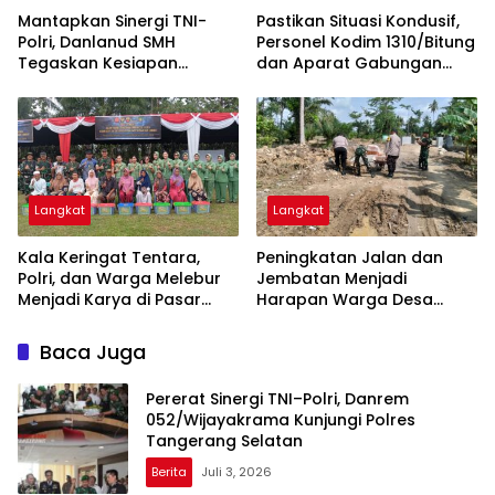
Mantapkan Sinergi TNI-
Pastikan Situasi Kondusif,
Polri, Danlanud SMH
Personel Kodim 1310/Bitung
Tegaskan Kesiapan
dan Aparat Gabungan
Dukung Penuh Polda
Dikerahkan Amankan
Sumsel
Malam Takbiran dan
Sholat Idul Adha 1447 H
Langkat
Langkat
Kala Keringat Tentara,
Peningkatan Jalan dan
Polri, dan Warga Melebur
Jembatan Menjadi
Menjadi Karya di Pasar
Harapan Warga Desa
Rawa
Pasar Rawa Membuka
Lembaran Baru dan Rezeki
Baca Juga
Baru
Pererat Sinergi TNI–Polri, Danrem
052/Wijayakrama Kunjungi Polres
Tangerang Selatan
Berita
Juli 3, 2026