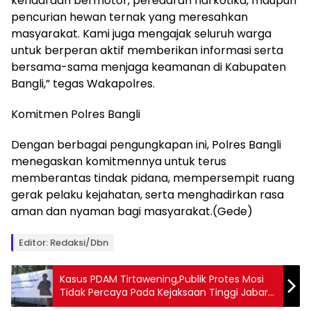
kendaraan bermotor, peredaran narkotika, maupun
pencurian hewan ternak yang meresahkan
masyarakat. Kami juga mengajak seluruh warga
untuk berperan aktif memberikan informasi serta
bersama-sama menjaga keamanan di Kabupaten
Bangli,” tegas Wakapolres.
Komitmen Polres Bangli
Dengan berbagai pengungkapan ini, Polres Bangli
menegaskan komitmennya untuk terus
memberantas tindak pidana, mempersempit ruang
gerak pelaku kejahatan, serta menghadirkan rasa
aman dan nyaman bagi masyarakat.(Gede)
Editor: Redaksi/Dbn
Kasus PDAM Tirtawening,Publik Protes Mosi
Tidak Percaya Pada Kejaksaan Tinggi Jabar :
Spanduk Kritik Bertebaran Di Kota Bandung