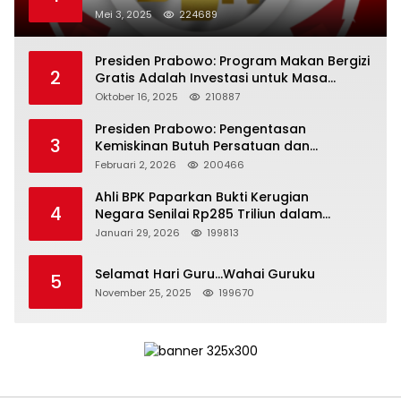
Mei 3, 2025
224689
Presiden Prabowo: Program Makan Bergizi
2
Gratis Adalah Investasi untuk Masa
Depan Bangsa
Oktober 16, 2025
210887
Presiden Prabowo: Pengentasan
3
Kemiskinan Butuh Persatuan dan
Kepemimpinan yang Bertanggung Jawab
Februari 2, 2026
200466
Ahli BPK Paparkan Bukti Kerugian
4
Negara Senilai Rp285 Triliun dalam
Persidangan Korupsi PT Pertamina
Januari 29, 2026
199813
Selamat Hari Guru…Wahai Guruku
5
November 25, 2025
199670