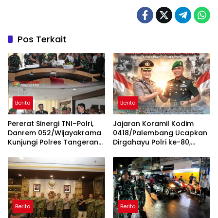
Pos Terkait
Berita
Berita
Pererat Sinergi TNI–Polri,
Jajaran Koramil Kodim
Danrem 052/Wijayakrama
0418/Palembang Ucapkan
Kunjungi Polres Tangerang
Dirgahayu Polri ke-80,
Selatan
Perkuat Sinergitas TNI-Polri
Berita
Berita