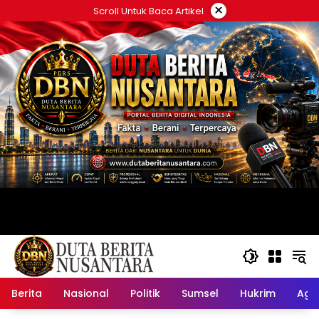
Langsung
×
Scroll Untuk Baca Artikel
ke
konten
Berita
Nasional
Politik
Sumsel
Hukrim
Ag