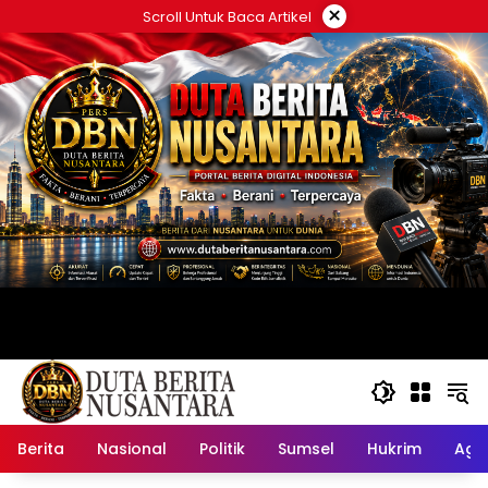
Langsung
×
Scroll Untuk Baca Artikel
ke
konten
Berita
Nasional
Politik
Sumsel
Hukrim
Ag