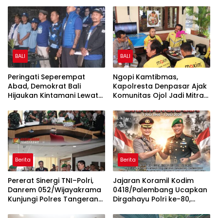
BALI
BALI
Peringati Seperempat
Ngopi Kamtibmas,
Abad, Demokrat Bali
Kapolresta Denpasar Ajak
Hijaukan Kintamani Lewat
Komunitas Ojol Jadi Mitra
Gerakan Langit Biru
Strategis Jaga Keamanan
Indonesia ASRI
Kota
Berita
Berita
Pererat Sinergi TNI–Polri,
Jajaran Koramil Kodim
Danrem 052/Wijayakrama
0418/Palembang Ucapkan
Kunjungi Polres Tangerang
Dirgahayu Polri ke-80,
Selatan
Perkuat Sinergitas TNI-Polri