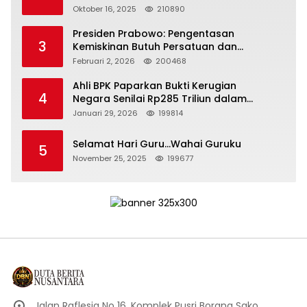
Depan Bangsa
Oktober 16, 2025
210890
Presiden Prabowo: Pengentasan
3
Kemiskinan Butuh Persatuan dan
Kepemimpinan yang Bertanggung Jawab
Februari 2, 2026
200468
Ahli BPK Paparkan Bukti Kerugian
4
Negara Senilai Rp285 Triliun dalam
Persidangan Korupsi PT Pertamina
Januari 29, 2026
199814
Selamat Hari Guru…Wahai Guruku
5
November 25, 2025
199677
Jalan Raflesia No 16, Komplek Pusri Borang Sako