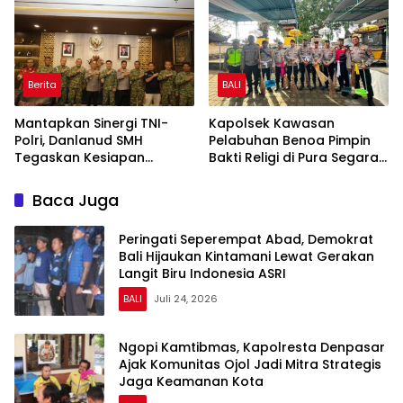
Berita
BALI
Mantapkan Sinergi TNI-
Kapolsek Kawasan
Polri, Danlanud SMH
Pelabuhan Benoa Pimpin
Tegaskan Kesiapan
Bakti Religi di Pura Segara,
Dukung Penuh Polda
Perkuat Kepedulian dan
Sumsel
Kebersamaan dengan
Baca Juga
Masyarakat
Peringati Seperempat Abad, Demokrat
Bali Hijaukan Kintamani Lewat Gerakan
Langit Biru Indonesia ASRI
BALI
Juli 24, 2026
Ngopi Kamtibmas, Kapolresta Denpasar
Ajak Komunitas Ojol Jadi Mitra Strategis
Jaga Keamanan Kota