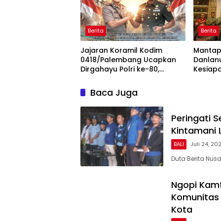
Berita
Berita
Jajaran Koramil Kodim
Mantapk
0418/Palembang Ucapkan
Danlan
Dirgahayu Polri ke-80,
Kesiap
Perkuat Sinergitas TNI-Polri
Polda 
Baca Juga
Peringati 
Kintamani 
BALI
Juli 24, 20
Duta Berita Nus
Ngopi Kamt
Komunitas 
Kota