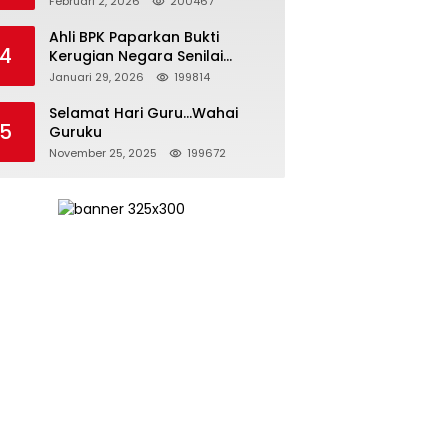
Februari 2, 2026
200467
Kepemimpinan yang
Bertanggung Jawab
Ahli BPK Paparkan Bukti
4
Kerugian Negara Senilai
Rp285 Triliun dalam
Januari 29, 2026
199814
Persidangan Korupsi PT
Pertamina
Selamat Hari Guru…Wahai
5
Guruku
November 25, 2025
199672