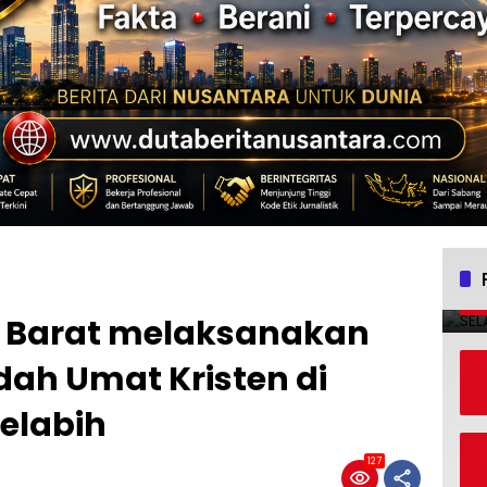
g Barat melaksanakan
h Umat Kristen di
Selabih
127