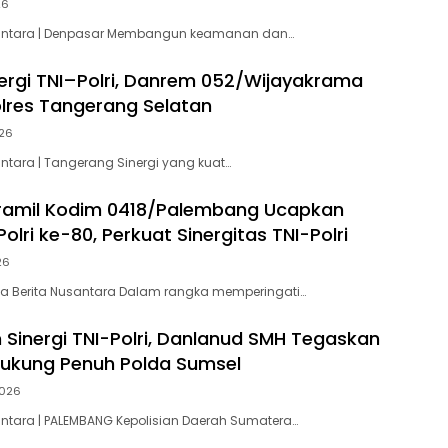
26
santara | Denpasar Membangun keamanan dan…
nergi TNI–Polri, Danrem 052/Wijayakrama
olres Tangerang Selatan
026
antara | Tangerang Sinergi yang kuat…
oramil Kodim 0418/Palembang Ucapkan
olri ke-80, Perkuat Sinergitas TNI-Polri
26
ta Berita Nusantara Dalam rangka memperingati…
Sinergi TNI-Polri, Danlanud SMH Tegaskan
ukung Penuh Polda Sumsel
2026
antara | PALEMBANG Kepolisian Daerah Sumatera…