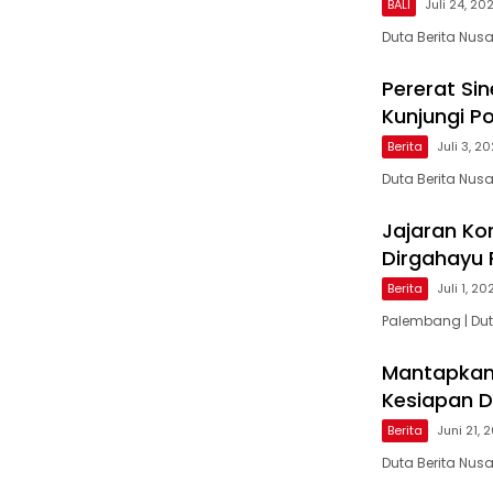
BALI
Juli 24, 20
Duta Berita Nu
Pererat Si
Kunjungi P
Berita
Juli 3, 2
Duta Berita Nus
Jajaran K
Dirgahayu P
Berita
Juli 1, 20
Palembang | Du
Mantapkan 
Kesiapan D
Berita
Juni 21, 
Duta Berita Nus