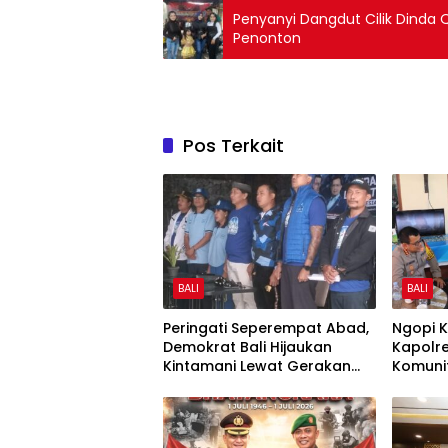
Penyanyi Dangdut Cilik Dind
Penonton
Pos Terkait
BALI
BALI
Peringati Seperempat Abad,
Ngopi 
Demokrat Bali Hijaukan
Kapolr
Kintamani Lewat Gerakan
Komunit
Langit Biru Indonesia ASRI
Strate
Kota