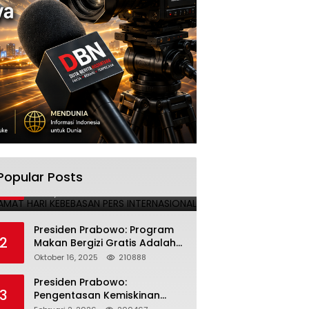
SELAMAT HARI KEBEBASAN PERS
Popular Posts
1
INTERNASIONAL
Mei 3, 2025
224690
Presiden Prabowo: Program
2
Makan Bergizi Gratis Adalah
Investasi untuk Masa Depan
Oktober 16, 2025
210888
Bangsa
Presiden Prabowo:
3
Pengentasan Kemiskinan
Butuh Persatuan dan