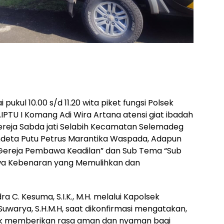
pukul 10.00 s/d 11.20 wita piket fungsi Polsek
IPTU I Komang Adi Wira Artana atensi giat ibadah
ereja Sabda jati Selabih Kecamatan Selemadeg
endeta Putu Petrus Marantika Waspada, Adapun
 Gereja Pembawa Keadilan” dan Sub Tema “Sub
a Kebenaran yang Memulihkan dan
 C. Kesuma, S.I.K., M.H. melalui Kapolsek
uwarya, S.H.M.H, saat dikonfirmasi mengatakan,
tuk memberikan rasa aman dan nyaman bagi