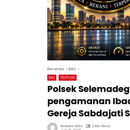
Beranda
BALI
BALI
TNI/POLRI
Polsek Selemade
pengamanan Ibada
Gereja Sabdajati 
Redaksi Duta
2 Min Baca
Juni 15, 2025