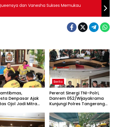
a Queensya dan Vanesha Sukses Memukau
Berita
Kamtibmas,
Pererat Sinergi TNI–Polri,
esta Denpasar Ajak
Danrem 052/Wijayakrama
as Ojol Jadi Mitra
Kunjungi Polres Tangerang
gis Jaga Keamanan
Selatan