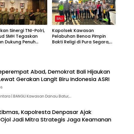
BALI
an Sinergi TNI-Polri,
Kapolsek Kawasan
ud SMH Tegaskan
Pelabuhan Benoa Pimpin
an Dukung Penuh
Bakti Religi di Pura Segara,
Sumsel
Perkuat Kepedulian dan
Kebersamaan dengan
Masyarakat
Seperempat Abad, Demokrat Bali Hijaukan
Lewat Gerakan Langit Biru Indonesia ASRI
26
antara | BANGLI Kawasan Danau Batur,…
ibmas, Kapolresta Denpasar Ajak
Ojol Jadi Mitra Strategis Jaga Keamanan