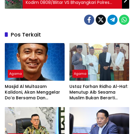
Kodim 0808/Blitar VS Bhayangkari Polres
Blitar Kota Semarakkan HKGB Ke – 73
Pos Terkait
Agama
Agama
Masjid Al Multazam
Ustaz Farhan Ridho Al-Haf:
Kalidoni, Akan Menggelar
Menutup Aib Sesama
Do’a Bersama Dan
Muslim Bukan Berarti
Tausiyah Menyambut HUT
Membenarkan Dosa
RI Ke-81 Dengan
Pembicara Ustadz Qoim
Nur’aini M.Pd