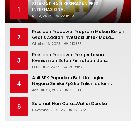
SELAMAT HARI KEBEBASAN PERS
1
INTERNASIONAL
Mei 3, 2025
224690
Presiden Prabowo: Program Makan Bergizi
2
Gratis Adalah Investasi untuk Masa
Depan Bangsa
Oktober 16, 2025
210888
Presiden Prabowo: Pengentasan
3
Kemiskinan Butuh Persatuan dan
Kepemimpinan yang Bertanggung Jawab
Februari 2, 2026
200467
Ahli BPK Paparkan Bukti Kerugian
4
Negara Senilai Rp285 Triliun dalam
Persidangan Korupsi PT Pertamina
Januari 29, 2026
199814
Selamat Hari Guru…Wahai Guruku
5
November 25, 2025
199672