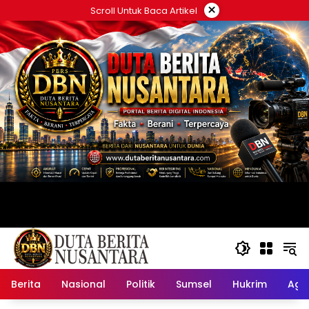
Langsung
×
Scroll Untuk Baca Artikel
ke
konten
Berita
Nasional
Politik
Sumsel
Hukrim
Ag