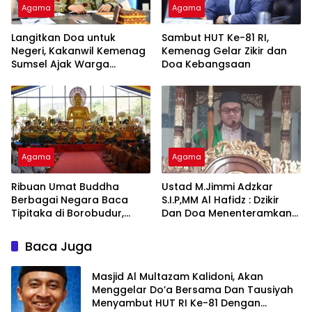
Agama
Agama
Langitkan Doa untuk
Sambut HUT Ke-81 RI,
Negeri, Kakanwil Kemenag
Kemenag Gelar Zikir dan
Sumsel Ajak Warga
Doa Kebangsaan
Sukseskan Zikir dan Doa
Kebangsaan di Monas
Agama
Agama
Ribuan Umat Buddha
Ustad M.Jimmi Adzkar
Berbagai Negara Baca
S.I.P,MM Al Hafidz : Dzikir
Tipitaka di Borobudur,
Dan Doa Menenteramkan
Perdalam Pemahaman
Jiwa
Dhamma
Baca Juga
Masjid Al Multazam Kalidoni, Akan
Menggelar Do’a Bersama Dan Tausiyah
Menyambut HUT RI Ke-81 Dengan