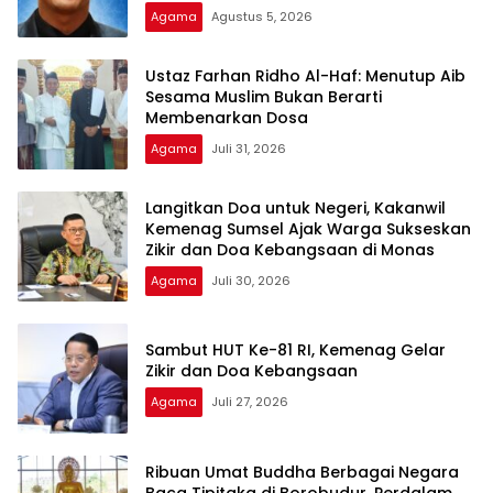
Pembicara Ustadz Qoim Nur’aini M.Pd
Agama
Agustus 5, 2026
Ustaz Farhan Ridho Al-Haf: Menutup Aib
Sesama Muslim Bukan Berarti
Membenarkan Dosa
Agama
Juli 31, 2026
Langitkan Doa untuk Negeri, Kakanwil
Kemenag Sumsel Ajak Warga Sukseskan
Zikir dan Doa Kebangsaan di Monas
Agama
Juli 30, 2026
Sambut HUT Ke-81 RI, Kemenag Gelar
Zikir dan Doa Kebangsaan
Agama
Juli 27, 2026
Ribuan Umat Buddha Berbagai Negara
Baca Tipitaka di Borobudur, Perdalam