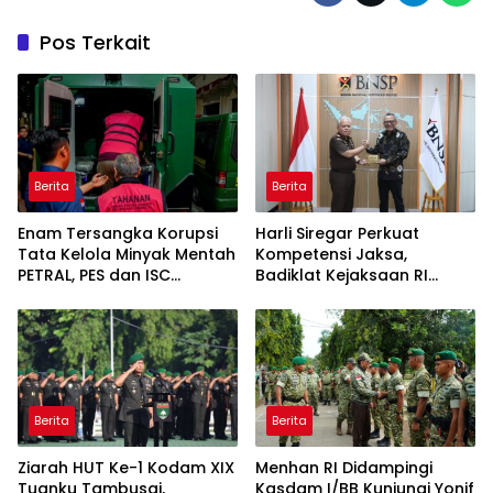
Pos Terkait
Berita
Berita
Enam Tersangka Korupsi
Harli Siregar Perkuat
Tata Kelola Minyak Mentah
Kompetensi Jaksa,
PETRAL, PES dan ISC
Badiklat Kejaksaan RI
Diserahkan ke Penuntut
Gandeng BNSP Wujudkan
Umum
Sertifikasi Profesional
Berita
Berita
Ziarah HUT Ke-1 Kodam XIX
Menhan RI Didampingi
Tuanku Tambusai,
Kasdam I/BB Kunjungi Yonif