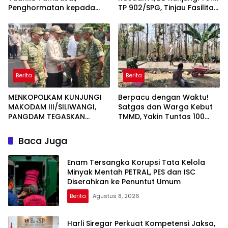
Penghormatan kepada
TP 902/SPG, Tinjau Fasilitas
Pahlawan Berlangsung
dan Beri Motivasi Prajurit
Khidmat
Berita
Berita
MENKOPOLKAM KUNJUNGI
Berpacu dengan Waktu!
MAKODAM III/SILIWANGI,
Satgas dan Warga Kebut
PANGDAM TEGASKAN
TMMD, Yakin Tuntas 100
KOMITMEN PERKUAT SINERGI
Persen Sebelum Penutupan
MENJAGA STABILITAS
Baca Juga
NASIONAL
Enam Tersangka Korupsi Tata Kelola
Minyak Mentah PETRAL, PES dan ISC
Diserahkan ke Penuntut Umum
Berita
Agustus 8, 2026
Harli Siregar Perkuat Kompetensi Jaksa,