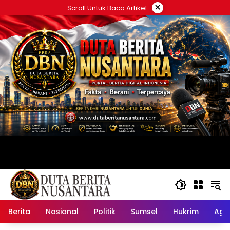
Langsung
×
Scroll Untuk Baca Artikel
ke
konten
Berita
Nasional
Politik
Sumsel
Hukrim
Ag