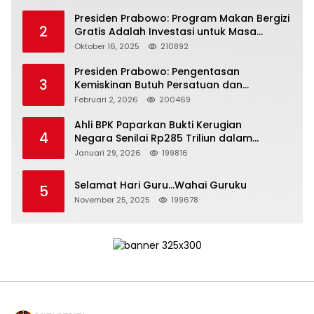
Presiden Prabowo: Program Makan Bergizi
2
Gratis Adalah Investasi untuk Masa
Depan Bangsa
Oktober 16, 2025
210892
Presiden Prabowo: Pengentasan
3
Kemiskinan Butuh Persatuan dan
Kepemimpinan yang Bertanggung Jawab
Februari 2, 2026
200469
Ahli BPK Paparkan Bukti Kerugian
4
Negara Senilai Rp285 Triliun dalam
Persidangan Korupsi PT Pertamina
Januari 29, 2026
199816
Selamat Hari Guru…Wahai Guruku
5
November 25, 2025
199678