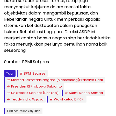
bukan sekadar proses formal, tetapi juga
menyangkut kejujuran dalam menilai fakta,
objektivitas dalam mengambil keputusan, dan
keberanian negara untuk memperbaiki apabila
ditemukan ketidaktepatan dalam penegakan
hukum. Rehabilitasi bagi para Direksi ASDP ini
menjadi contoh bahwa negara siap bertindak ketika
fakta menunjukkan perlunya pemulihan nama baik
seseorang.
Sumber: BPMI Setpres
Tag:
BPMI Setpres
Menteri Sekretaris Negara (Mensesneg)Prasetyo Hadi
Presiden RI Prabowo Subianto
Sekretaris Kabinet (Seskab)
Sufmi Dasco Ahmad
Teddy Indra Wijaya
Wakil Ketua DPR RI
Editor: Redaksi/Dbn