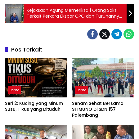
Kejaksaan Agung Memeriksa 1 Orang Saksi
Terkait Perkara Ekspor CPO dan Turunannya
Tahun 2022 – 2024
Pos Terkait
Berita
Berita
Seri 2: Kucing yang Minum
Senam Sehat Bersama
Susu, Tikus yang Dituduh
STIMUNO Di SDN 157
Palembang