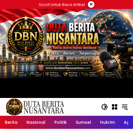
Langsung
×
Scroll Untuk Baca Artikel
ke
konten
Berita
Nasional
Politik
Sumsel
Hukrim
Ag