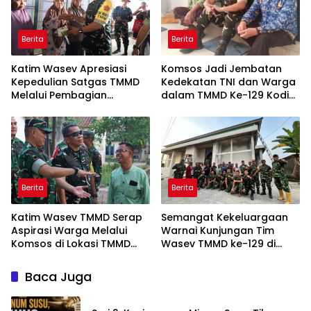
Berita
Berita
Katim Wasev Apresiasi
Komsos Jadi Jembatan
Kepedulian Satgas TMMD
Kedekatan TNI dan Warga
Melalui Pembagian
dalam TMMD Ke-129 Kodim
Sembako
0418/Palembang
Berita
Berita
Katim Wasev TMMD Serap
Semangat Kekeluargaan
Aspirasi Warga Melalui
Warnai Kunjungan Tim
Komsos di Lokasi TMMD
Wasev TMMD ke-129 di
Kodim 0418/Palembang
Talang Jambe
Baca Juga