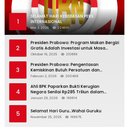
SELAMAT HARI KEBEBASAN PERS
1
INTERNASIONAL
Mei 3, 2025
224691
Presiden Prabowo: Program Makan Bergizi
2
Gratis Adalah Investasi untuk Masa
Depan Bangsa
Oktober 16, 2025
210889
Presiden Prabowo: Pengentasan
3
Kemiskinan Butuh Persatuan dan
Kepemimpinan yang Bertanggung Jawab
Februari 2, 2026
200468
Ahli BPK Paparkan Bukti Kerugian
4
Negara Senilai Rp285 Triliun dalam
Persidangan Korupsi PT Pertamina
Januari 29, 2026
199814
Selamat Hari Guru…Wahai Guruku
5
November 25, 2025
199675