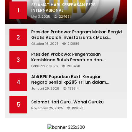
SELAMAT HARI KEBEBASAN PERS
1
INTERNASIONAL
Mei 3, 2025
224691
Presiden Prabowo: Program Makan Bergizi
2
Gratis Adalah Investasi untuk Masa
Depan Bangsa
Oktober 16, 2025
210889
Presiden Prabowo: Pengentasan
3
Kemiskinan Butuh Persatuan dan
Kepemimpinan yang Bertanggung Jawab
Februari 2, 2026
200468
Ahli BPK Paparkan Bukti Kerugian
4
Negara Senilai Rp285 Triliun dalam
Persidangan Korupsi PT Pertamina
Januari 29, 2026
199814
Selamat Hari Guru…Wahai Guruku
5
November 25, 2025
199673