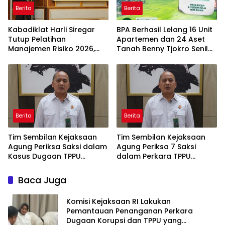
Berita
Berita
Kabadiklat Harli Siregar
BPA Berhasil Lelang 16 Unit
Tutup Pelatihan
Apartemen dan 24 Aset
Manajemen Risiko 2026,
Tanah Benny Tjokro Senilai
Instruksikan Alumni Jadi
Total Rp129,15 Miliar
Agen Perubahan di Seluruh
Satker Kejaksaan
Berita
Berita
Tim Sembilan Kejaksaan
Tim Sembilan Kejaksaan
Agung Periksa Saksi dalam
Agung Periksa 7 Saksi
Kasus Dugaan TPPU
dalam Perkara TPPU
Tersangka FA
Tersangka FA
Baca Juga
Komisi Kejaksaan RI Lakukan
Pemantauan Penanganan Perkara
Dugaan Korupsi dan TPPU yang