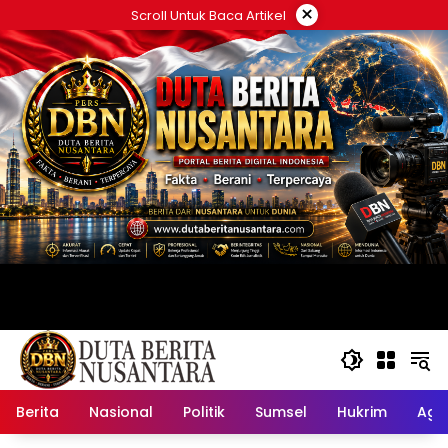
Langsung
×
Scroll Untuk Baca Artikel
ke
konten
Berita
Nasional
Politik
Sumsel
Hukrim
Ag