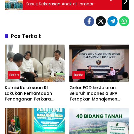
Kasus Kekerasan Anak di Lambar
Pos Terkait
Berita
Berita
Komisi Kejaksaan RI
Gelar FGD ke Jajaran
Lakukan Pemantauan
Seluruh Indonesia BPA
Penanganan Perkara
Terapkan Manajemen
Dugaan Korupsi dan TPPU
Risiko Pemulihan Aset
yang Melibatkan Mantan
Terintegrasi dan
Jampidsus, FA di
Pemanfaatan AI
Kejaksaan Agung