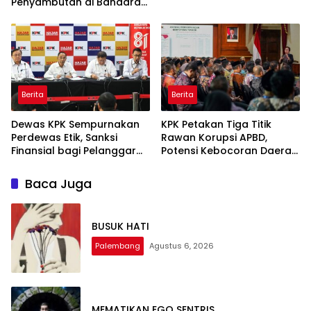
Penyambutan di Bandara
SMB II
Berita
Berita
Dewas KPK Sempurnakan
KPK Petakan Tiga Titik
Perdewas Etik, Sanksi
Rawan Korupsi APBD,
Finansial bagi Pelanggar
Potensi Kebocoran Daerah
Akan Diperberat
Rp2,37 Triliun Berhasil
Dimitigasi
Baca Juga
BUSUK HATI
Palembang
Agustus 6, 2026
MEMATIKAN EGO SENTRIS