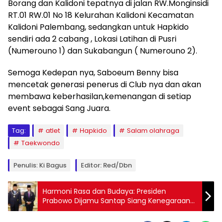
Borang dan Kalidoni tepatnya di jalan RW.Monginsidi
RT.01 RW.01 No 18 Kelurahan Kalidoni Kecamatan
Kalidoni Palembang, sedangkan untuk Hapkido
sendiri ada 2 cabang , Lokasi Latihan di Pusri
(Numerouno 1) dan Sukabangun ( Numerouno 2).
Semoga Kedepan nya, Saboeum Benny bisa
mencetak generasi penerus di Club nya dan akan
membawa keberhasilan,kemenangan di setiap
event sebagai Sang Juara.
Tag:
atlet
Hapkido
Salam olahraga
Taekwondo
Penulis: Ki Bagus
Editor: Red/dbn
Harmoni Rasa dan Budaya: Presiden
Prabowo Dijamu Santap Siang Kenegaraan
oleh Sultan Brunei di Istana Nurul Iman