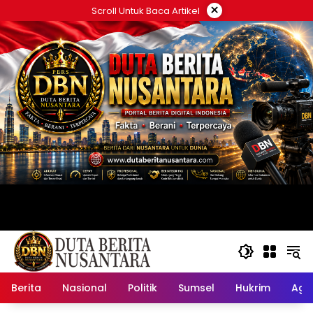
Langsung
×
Scroll Untuk Baca Artikel
ke
konten
Berita
Nasional
Politik
Sumsel
Hukrim
Ag