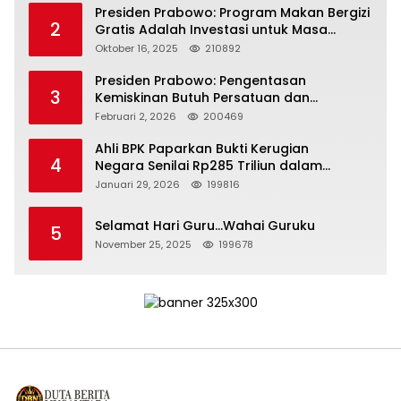
Presiden Prabowo: Program Makan Bergizi
2
Gratis Adalah Investasi untuk Masa
Depan Bangsa
Oktober 16, 2025
210892
Presiden Prabowo: Pengentasan
3
Kemiskinan Butuh Persatuan dan
Kepemimpinan yang Bertanggung Jawab
Februari 2, 2026
200469
Ahli BPK Paparkan Bukti Kerugian
4
Negara Senilai Rp285 Triliun dalam
Persidangan Korupsi PT Pertamina
Januari 29, 2026
199816
Selamat Hari Guru…Wahai Guruku
5
November 25, 2025
199678