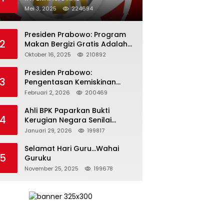
Mei 3, 2025
224694
Presiden Prabowo: Program
2
Makan Bergizi Gratis Adalah
Investasi untuk Masa Depan
Oktober 16, 2025
210892
Bangsa
Presiden Prabowo:
3
Pengentasan Kemiskinan
Butuh Persatuan dan
Februari 2, 2026
200469
Kepemimpinan yang
Bertanggung Jawab
Ahli BPK Paparkan Bukti
4
Kerugian Negara Senilai
Rp285 Triliun dalam
Januari 29, 2026
199817
Persidangan Korupsi PT
Pertamina
Selamat Hari Guru…Wahai
5
Guruku
November 25, 2025
199678