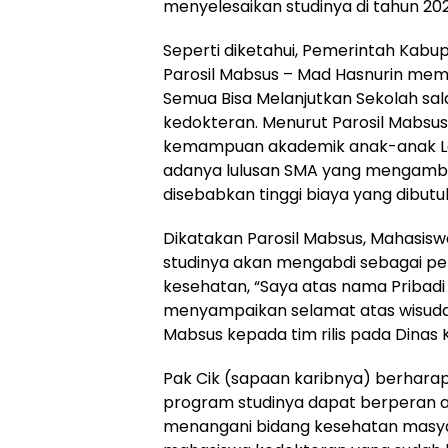
menyelesaikan studinya di tahun 202
Seperti diketahui, Pemerintah Kab
Parosil Mabsus – Mad Hasnurin memi
Semua Bisa Melanjutkan Sekolah sal
kedokteran. Menurut Parosil Mabsus
kemampuan akademik anak-anak Lamp
adanya lulusan SMA yang mengambil
disebabkan tinggi biaya yang dibutu
Dikatakan Parosil Mabsus, Mahasis
studinya akan mengabdi sebagai p
kesehatan, “Saya atas nama Pribad
menyampaikan selamat atas wisudany
Mabsus kepada tim rilis pada Dinas
Pak Cik (sapaan karibnya) berharap
program studinya dapat berperan a
menangani bidang kesehatan masy