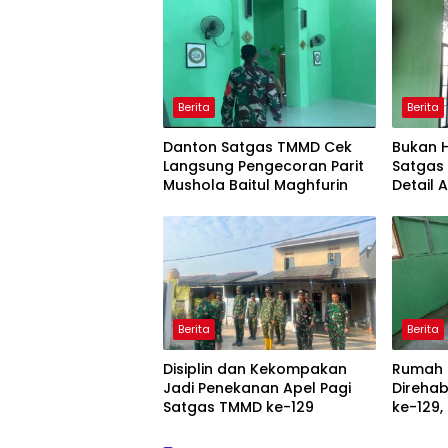
Berita
Berita
Danton Satgas TMMD Cek
Bukan 
Langsung Pengecoran Parit
Satgas
Mushola Baitul Maghfurin
Detail 
Maghfu
Berita
Berita
Disiplin dan Kekompakan
Rumah 
Jadi Penekanan Apel Pagi
Direhab
Satgas TMMD ke-129
ke-129,
Aman 