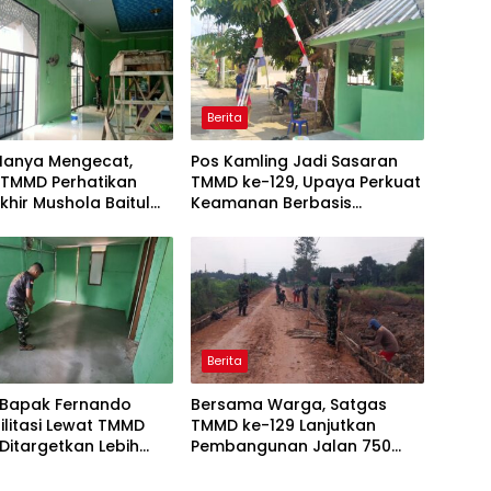
Berita
Hanya Mengecat,
Pos Kamling Jadi Sasaran
 TMMD Perhatikan
TMMD ke-129, Upaya Perkuat
Akhir Mushola Baitul
Keamanan Berbasis
rin
Masyarakat
Berita
Bapak Fernando
Bersama Warga, Satgas
ilitasi Lewat TMMD
TMMD ke-129 Lanjutkan
 Ditargetkan Lebih
Pembangunan Jalan 750
dan Nyaman
Meter di Talang Jambe